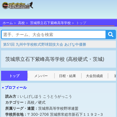
ホーム
高校
茨城県立石下紫峰高等学校
トップ
第51回 九州中学校軟式野球競技大会 あげな中優勝
茨城県立石下紫峰高等学校
(高校硬式・茨城)
トップ
メンバー
日程・結果
大会別成績
• プロフィール
読み方：
いしげしほう こうとうがっこう
カテゴリー：
高校／硬式
所属リーグ・連盟：
茨城県高等学校野球連盟
学校所在地：
〒300-2706 茨城県常総市新石下１１９２−３