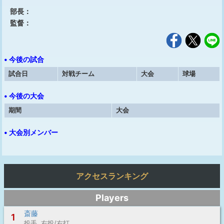
部長：
監督：
• 今後の試合
試合日
対戦チーム
大会
球場
• 今後の大会
期間
大会
• 大会別メンバー
アクセスランキング
Players
斎藤
1
投手 右投/右打