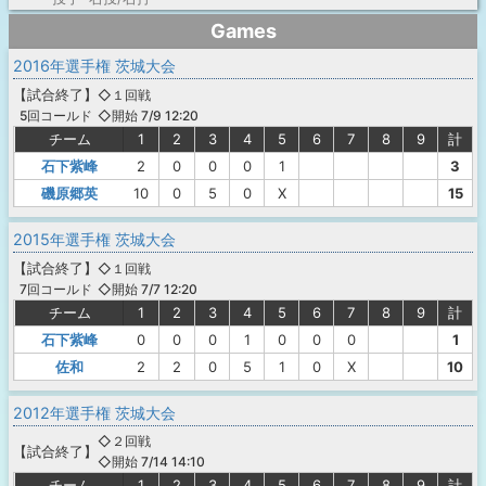
Games
2016年選手権 茨城大会
【
試合終了
】
◇１回戦
◇開始 7/9 12:20
5回コールド
チーム
1
2
3
4
5
6
7
8
9
計
石下紫峰
2
0
0
0
1
3
磯原郷英
10
0
5
0
X
15
2015年選手権 茨城大会
【
試合終了
】
◇１回戦
◇開始 7/7 12:20
7回コールド
チーム
1
2
3
4
5
6
7
8
9
計
石下紫峰
0
0
0
1
0
0
0
1
佐和
2
2
0
5
1
0
X
10
2012年選手権 茨城大会
◇２回戦
【
試合終了
】
◇開始 7/14 14:10
チーム
1
2
3
4
5
6
7
8
9
計