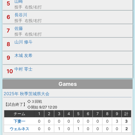
山崎
5
投手 右投/右打
長谷川
6
投手 右投/右打
佐藤
7
投手 右投/右打
山川 修斗
8
木城 友希
9
中村 零士
10
Games
2025年 秋季茨城県大会
◇３回戦
【
試合終了
】
◇開始 9/27 12:20
チーム
1
2
3
4
5
6
7
8
9
計
下妻一
0
0
0
0
0
0
0
0
3
3
ウェルネス
0
0
1
0
1
0
0
0
0
2