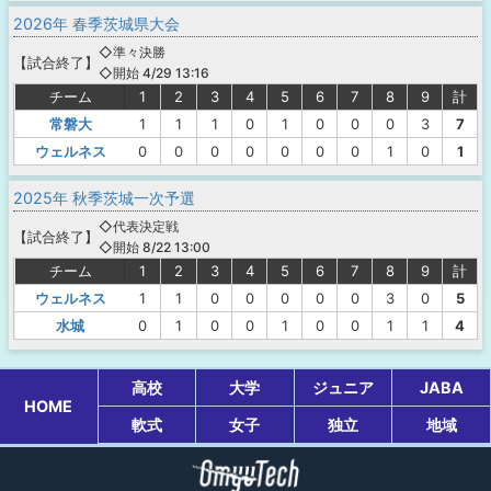
2026年 春季茨城県大会
◇準々決勝
【
試合終了
】
◇開始 4/29 13:16
チーム
1
2
3
4
5
6
7
8
9
計
常磐大
1
1
1
0
1
0
0
0
3
7
ウェルネス
0
0
0
0
0
0
0
1
0
1
2025年 秋季茨城一次予選
◇代表決定戦
【
試合終了
】
◇開始 8/22 13:00
チーム
1
2
3
4
5
6
7
8
9
計
ウェルネス
1
1
0
0
0
0
0
3
0
5
水城
0
1
0
0
1
0
0
1
1
4
高校
大学
ジュニア
JABA
HOME
軟式
女子
独立
地域