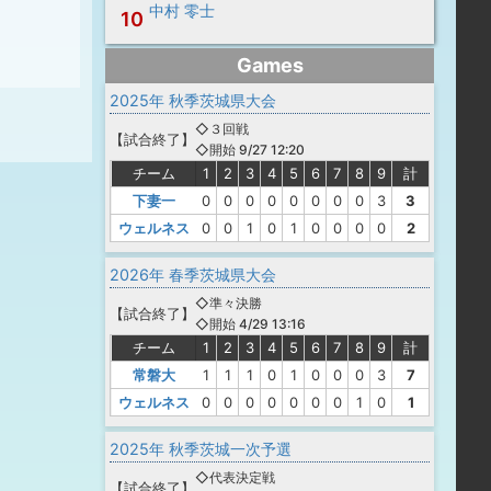
中村 零士
10
Games
2025年 秋季茨城県大会
◇３回戦
【
試合終了
】
◇開始 9/27 12:20
チーム
1
2
3
4
5
6
7
8
9
計
下妻一
0
0
0
0
0
0
0
0
3
3
ウェルネス
0
0
1
0
1
0
0
0
0
2
2026年 春季茨城県大会
◇準々決勝
【
試合終了
】
◇開始 4/29 13:16
チーム
1
2
3
4
5
6
7
8
9
計
常磐大
1
1
1
0
1
0
0
0
3
7
ウェルネス
0
0
0
0
0
0
0
1
0
1
2025年 秋季茨城一次予選
◇代表決定戦
【
試合終了
】