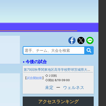
• 今後の試合
第79回秋季関東地区高等学校野球茨城県大会 一次予選
◇２回戦
【
試合開始前
】
◇開始 8/19 09:00
未定
ー
ウェルネス
アクセスランキング