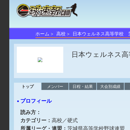
ホーム
高校
日本ウェルネス高等学校 
日本ウェルネス高
トップ
メンバー
日程・結果
大会別成績
• プロフィール
読み方：
カテゴリー：
高校／硬式
所属リーグ・連盟：
茨城県高等学校野球連盟