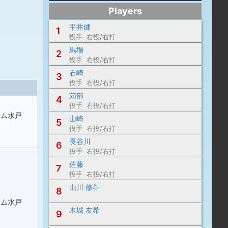
Players
平井健
1
投手 右投/右打
馬場
2
投手 右投/右打
石崎
3
投手 右投/右打
苅部
4
投手 右投/右打
アム水戸
山崎
5
投手 右投/右打
長谷川
6
投手 右投/右打
佐藤
7
投手 右投/右打
山川 修斗
8
アム水戸
木城 友希
9