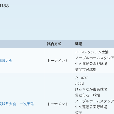
188
試合方式
球場
J:COMスタジアム土浦
ノーブルホームスタジ
城県大会
トーナメント
牛久運動公園野球場
笠間市民球場
たつのこ
J:COM
ひたちなか市民球場
常総市石下球場
ノーブルホームスタジ
茨城県大会 一次予選
トーナメント
牛久運動公園野球場
笠間