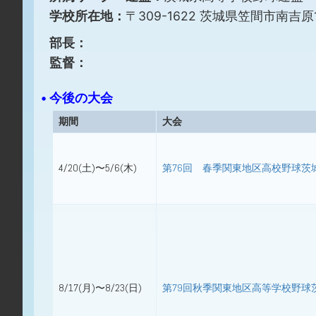
学校所在地：
〒309-1622 茨城県笠間市南吉原1
部長：
監督：
• 今後の大会
期間
大会
4/20(土)〜5/6(木)
第76回 春季関東地区高校野球茨
8/17(月)〜8/23(日)
第79回秋季関東地区高等学校野球