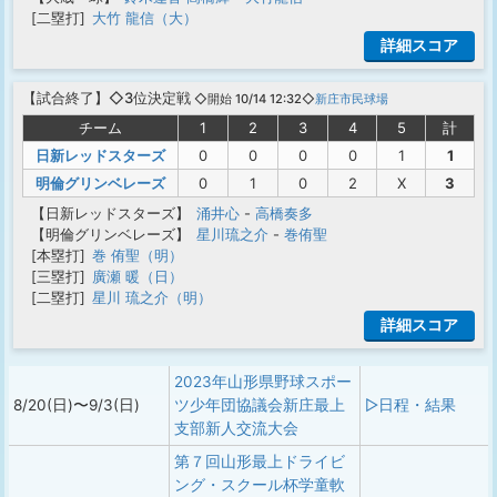
[二塁打]
大竹 龍信（大）
詳細スコア
【
試合終了
】◇3位決定戦
◇開始 10/14 12:32◇
新庄市民球場
チーム
1
2
3
4
5
計
日新レッドスターズ
0
0
0
0
1
1
明倫グリンベレーズ
0
1
0
2
X
3
【日新レッドスターズ】
涌井心
-
高橋奏多
【明倫グリンベレーズ】
星川琉之介
-
巻侑聖
[本塁打]
巻 侑聖（明）
[三塁打]
廣瀬 暖（日）
[二塁打]
星川 琉之介（明）
詳細スコア
2023年山形県野球スポー
8/20(日)〜9/3(日)
ツ少年団協議会新庄最上
▷日程・結果
支部新人交流大会
第７回山形最上ドライビ
ング・スクール杯学童軟