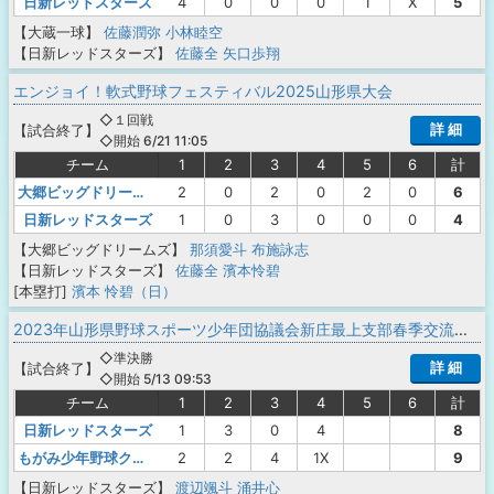
日新レッドスターズ
4
0
0
0
1
X
5
【大蔵一球】
佐藤潤弥
小林睦空
【日新レッドスターズ】
佐藤全
矢口歩翔
エンジョイ！軟式野球フェスティバル2025山形県大会
◇１回戦
詳 細
【
試合終了
】
◇開始 6/21 11:05
チーム
1
2
3
4
5
6
計
大郷ビッグドリームズ
2
0
2
0
2
0
6
日新レッドスターズ
1
0
3
0
0
0
4
【大郷ビッグドリームズ】
那須愛斗
布施詠志
【日新レッドスターズ】
佐藤全
濱本怜碧
[本塁打]
濱本 怜碧（日）
2023年山形県野球スポーツ少年団協議会新庄最上支部春季交流大会
◇準決勝
詳 細
【
試合終了
】
◇開始 5/13 09:53
チーム
1
2
3
4
5
6
計
日新レッドスターズ
1
3
0
4
8
もがみ少年野球クラブ
2
2
4
1X
9
【日新レッドスターズ】
渡辺颯斗
涌井心