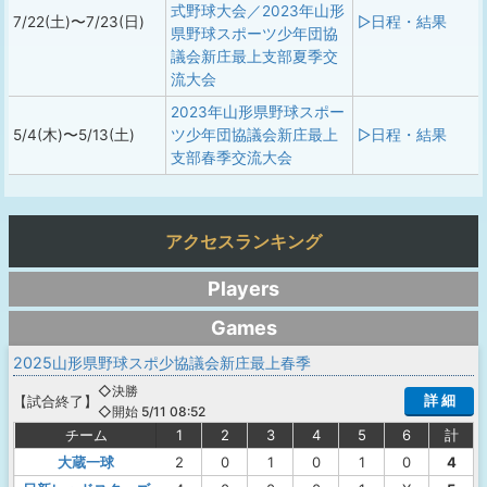
式野球大会／2023年山形
7/22(土)〜7/23(日)
▷日程・結果
県野球スポーツ少年団協
議会新庄最上支部夏季交
流大会
2023年山形県野球スポー
5/4(木)〜5/13(土)
ツ少年団協議会新庄最上
▷日程・結果
支部春季交流大会
アクセスランキング
Players
Games
2025山形県野球スポ少協議会新庄最上春季
◇決勝
詳 細
【
試合終了
】
◇開始 5/11 08:52
チーム
1
2
3
4
5
6
計
大蔵一球
2
0
1
0
1
0
4