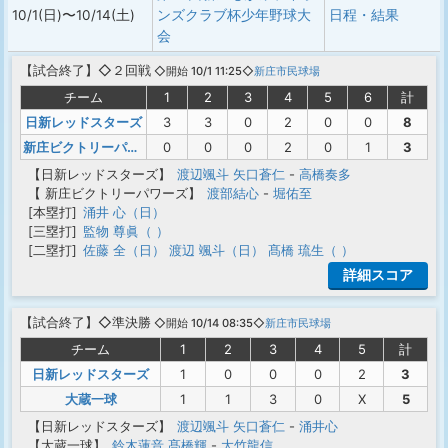
10/1(日)〜10/14(土)
ンズクラブ杯少年野球大
日程・結果
会
【
試合終了
】◇２回戦
◇開始 10/1 11:25◇
新庄市民球場
チーム
1
2
3
4
5
6
計
日新レッドスターズ
3
3
0
2
0
0
8
新庄ビクトリーパワーズ
0
0
0
2
0
1
3
【日新レッドスターズ】
渡辺颯斗
矢口蒼仁
-
高橋奏多
【 新庄ビクトリーパワーズ】
渡部結心
-
堀佑至
[本塁打]
涌井 心（日）
[三塁打]
監物 尊眞（ ）
[二塁打]
佐藤 全（日）
渡辺 颯斗（日）
髙橋 琉生（ ）
詳細スコア
【
試合終了
】◇準決勝
◇開始 10/14 08:35◇
新庄市民球場
チーム
1
2
3
4
5
計
日新レッドスターズ
1
0
0
0
2
3
大蔵一球
1
1
3
0
X
5
【日新レッドスターズ】
渡辺颯斗
矢口蒼仁
-
涌井心
【大蔵一球】
鈴木蓮音
髙橋輝
-
大竹龍信