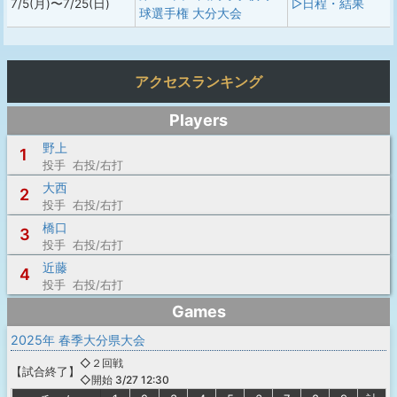
7/5(月)〜7/25(日)
▷日程・結果
球選手権 大分大会
アクセスランキング
Players
野上
1
投手 右投/右打
大西
2
投手 右投/右打
橋口
3
投手 右投/右打
近藤
4
投手 右投/右打
Games
2025年 春季大分県大会
◇２回戦
【
試合終了
】
◇開始 3/27 12:30