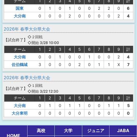
チーム
1
2
3
4
5
6
7
8
9
計
国東
0
1
0
1
0
0
2
2
0
6
大分南
0
0
0
2
0
0
0
0
2
4
2026年 春季大分県大会
◇２回戦
【
試合終了
】
◇開始 3/28 10:00
チーム
1
2
3
4
5
6
7
8
9
計
大分南
0
0
1
0
0
1
0
0
2
4
佐伯鶴城
3
0
0
0
2
0
1
1
X
7
2026年 春季大分県大会
◇１回戦
【
試合終了
】
◇開始 3/22 12:30
チーム
1
2
3
4
5
6
7
8
9
計
大分南
0
1
0
1
1
0
0
1
1
5
大分東明
0
0
0
0
0
0
0
0
0
0
高校
大学
ジュニア
JABA
HOME