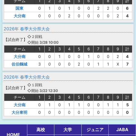
チーム
1
2
3
4
5
6
7
8
9
計
国東
0
1
0
1
0
0
2
2
0
6
大分南
0
0
0
2
0
0
0
0
2
4
2026年 春季大分県大会
◇２回戦
【
試合終了
】
◇開始 3/28 10:00
チーム
1
2
3
4
5
6
7
8
9
計
大分南
0
0
1
0
0
1
0
0
2
4
佐伯鶴城
3
0
0
0
2
0
1
1
X
7
2026年 春季大分県大会
◇１回戦
【
試合終了
】
◇開始 3/22 12:30
チーム
1
2
3
4
5
6
7
8
9
計
大分南
0
1
0
1
1
0
0
1
1
5
大分東明
0
0
0
0
0
0
0
0
0
0
高校
大学
ジュニア
JABA
HOME