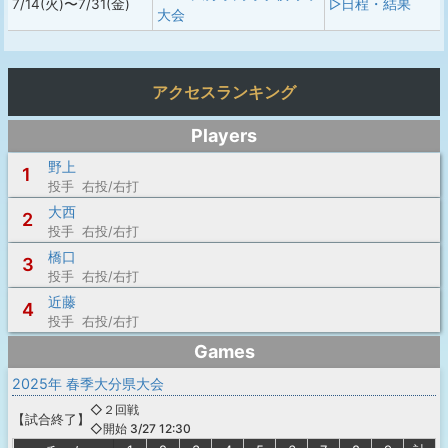
7/14(火)〜7/31(金)
▷日程・結果
大会
アクセスランキング
Players
野上
1
投手 右投/右打
大西
2
投手 右投/右打
橋口
3
投手 右投/右打
近藤
4
投手 右投/右打
Games
2025年 春季大分県大会
◇２回戦
【
試合終了
】
◇開始 3/27 12:30