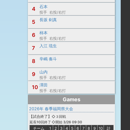
石本
4
投手 右投/右打
長坂 剣真
5
柿本
6
投手 右投/右打
入江 琉生
7
辛嶋 奏斗
8
山内
9
投手 右投/右打
澤田
10
投手 右投/右打
Games
2026年 春季福岡県大会
【
試合終了
】
◇３回戦
◇開始 3/26 09:30
延長10回終了
チーム
1
2
3
4
5
6
7
8
9
10
計