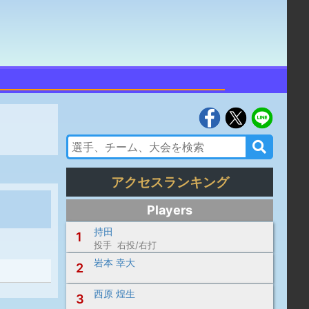
アクセスランキング
Players
持田
1
投手 右投/右打
岩本 幸大
2
西原 煌生
3