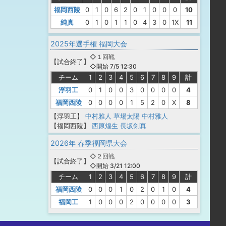
福岡西陵
0
1
0
6
2
0
1
0
0
0
10
純真
0
1
0
1
1
0
4
3
0
1X
11
2025年選手権 福岡大会
◇１回戦
【
試合終了
】
◇開始 7/5 12:30
チーム
1
2
3
4
5
6
7
8
9
計
浮羽工
0
1
0
0
3
0
0
0
0
4
福岡西陵
0
0
0
0
1
5
2
0
X
8
【浮羽工】
中村雅人
草場太陽
中村雅人
【福岡西陵】
西原煌生
長坂剣真
2026年 春季福岡県大会
◇２回戦
【
試合終了
】
◇開始 3/21 12:00
チーム
1
2
3
4
5
6
7
8
9
計
福岡西陵
0
0
0
1
0
2
0
1
0
4
福岡工
1
0
0
0
2
0
0
0
0
3