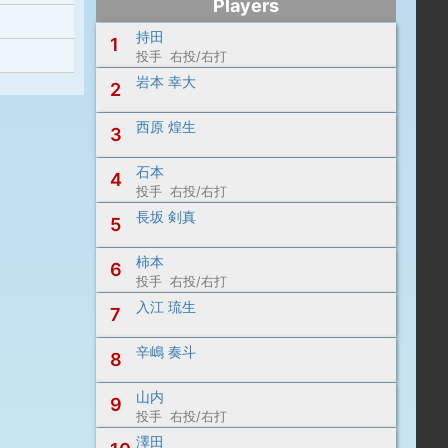
Players
持田
1
投手 右投/右打
岩本 幸大
2
西原 煌生
3
石本
4
投手 右投/右打
長坂 剣真
5
柿本
6
投手 右投/右打
入江 琉生
7
辛嶋 奏斗
8
山内
9
投手 右投/右打
澤田