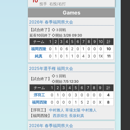
10
投手 右投/右打
Games
2026年 春季福岡県大会
【
試合終了
】
◇３回戦
◇開始 3/26 09:30
延長10回終了
チーム
1
2
3
4
5
6
7
8
9
10
計
福岡西陵
0
1
0
6
2
0
1
0
0
0
10
純真
0
1
0
1
1
0
4
3
0
1X
11
2025年選手権 福岡大会
◇１回戦
【
試合終了
】
◇開始 7/5 12:30
チーム
1
2
3
4
5
6
7
8
9
計
浮羽工
0
1
0
0
3
0
0
0
0
4
福岡西陵
0
0
0
0
1
5
2
0
X
8
【浮羽工】
中村雅人
草場太陽
中村雅人
【福岡西陵】
西原煌生
長坂剣真
2026年 春季福岡県大会