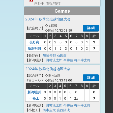
10
内野手 右投/右打
Games
2024年 秋季北信越地区大会
◇１回戦
詳 細
【
試合終了
】
◇開始 10/12 08:59
チーム
1
2
3
4
5
6
7
8
9
計
長野商
0
0
2
0
0
0
0
0
1
3
新潟明訓
0
0
1
2
3
0
1
0
X
7
【長野商】
加藤佑都
石田蓮
【新潟明訓】
田村洸太郎
今井巨
権平幸太郎
2024年 秋季北信越地区大会
【
試合終了
】
◇準々決勝
詳 細
◇開始 10/13 13:00
7回コールド
チーム
1
2
3
4
5
6
7
8
9
計
新潟明訓
0
0
0
0
0
0
0
0
小松工
0
0
0
1
0
4
2x
7
【新潟明訓】
田村洸太郎
今井巨
権平幸太郎
【小松工】
橋本圭太
宮西陽汰