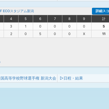
OFF ECOスタジアム新潟
詳細ス
4
5
6
7
8
9
計
3
1
0
0
0
0
5
2
0
5
0
0
X
11
）
全国高等学校野球選手権 新潟大会
▷日程・結果