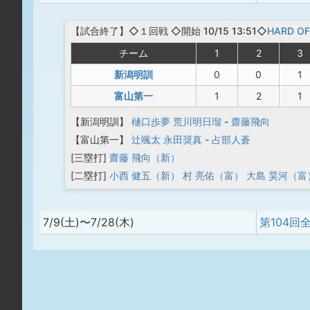
【
試合終了
】◇１回戦
◇開始 10/15 13:51◇
HARD 
チーム
1
2
3
新潟明訓
0
0
1
富山第一
1
2
1
【新潟明訓】
樋口歩夢
荒川明日瑠
-
齋藤飛向
【富山第一】
辻颯太
永田奨真
-
占部人蒼
[三塁打]
齋藤 飛向（新）
[二塁打]
小西 健五（新）
村 亮佑（富）
大島 昊河（富
7/9(土)〜7/28(木)
第104回