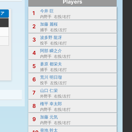
Players
今井 巨
1
コア
内野手 右投/右打
加藤 麗桜
2
捕手 右投/左打
波多野 龍冴
3
投手 右投/右打
阿部 瞬之介
4
内野手 右投/左打
蒼原 都栄夫
5
捕手 右投/右打
荒川 明日瑠
6
投手 左投/左打
山口 仁栄
7
外野手 右投/左打
権平 幸太郎
8
内野手 右投/右打
加藤 元気
9
内野手 右投/右打
発地 幹太