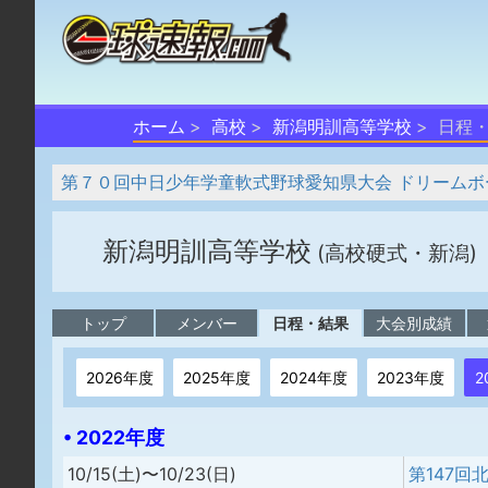
ホーム
高校
新潟明訓高等学校
日程
第７０回中日少年学童軟式野球愛知県大会 ドリームボ
新潟明訓高等学校
(高校硬式・新潟)
トップ
メンバー
日程・結果
大会別成績
2026年度
2025年度
2024年度
2023年度
2
• 2022年度
10/15(土)〜10/23(日)
第147