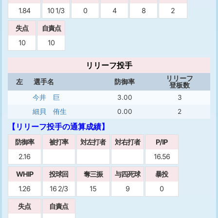
1.84
10 1/3
0
4
8
2
失点
自責点
10
10
リリーフ投手
リリーフ
左
選手名
防御率
登板数
今井 巨
3.00
3
細貝 侑生
0.00
2
【リリーフ投手の通算成績】
防御率
被打率
対左打者
対右打者
P/IP
2.16
16.56
WHIP
投球回
奪三振
与四死球
暴投
1.26
16 2/3
15
9
0
失点
自責点