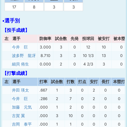
17
8
3
3
•選手別
【投手成績】
左
選手
防御率
試合数
先発
投球回
被安打
被本塁
今井 巨
3.000
3
0
12
10
0
波多野 龍冴
8.710
3
3
10 1/3
13
0
細貝 侑生
0.000
2
0
4 2/3
3
0
【打撃成績】
左
選手
打率
試合数
打数
打点
安打
長打
本塁打
井田 瑛太
.667
1
3
0
2
0
0
今井 巨
.286
2
7
0
2
0
0
加藤 元気
.000
1
2
0
0
0
0
古賀 翼
.000
3
10
0
0
0
0
吉岡 泰平
.000
1
1
0
0
0
0