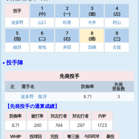
1
2
3
4
投手
(中)
(一)
(遊)
(左)
波多野
山口
松尾
今井
村山
5
6
7
8
9
(指)
(二)
(右)
(捕)
(三)
細貝
発地
井田
宮嶋
古賀
• 投手陣
先発投手
先発
左
選手名
防御率
登板数
波多野 龍冴
8.71
3
【先発投手の通算成績】
防御率
被打率
対左打者
対右打者
P/IP
8.71
.260
.194
.297
17.23
WHIP
投球回
完投
奪三振
暴投
与四死球