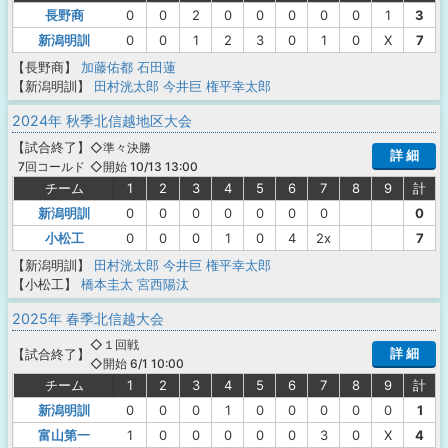
長野商
0
0
2
0
0
0
0
0
1
3
新潟明訓
0
0
1
2
3
0
1
0
X
7
【長野商】
加藤佑都
石田蓮
【新潟明訓】
田村洸太郎
今井巨
権平幸太郎
2024年 秋季北信越地区大会
【
試合終了
】
◇準々決勝
詳 細
◇開始 10/13 13:00
7回コールド
チーム
1
2
3
4
5
6
7
8
9
計
新潟明訓
0
0
0
0
0
0
0
0
小松工
0
0
0
1
0
4
2x
7
【新潟明訓】
田村洸太郎
今井巨
権平幸太郎
【小松工】
橋本圭太
宮西陽汰
2025年 春季北信越大会
◇１回戦
詳 細
【
試合終了
】
◇開始 6/1 10:00
チーム
1
2
3
4
5
6
7
8
9
計
新潟明訓
0
0
0
1
0
0
0
0
0
1
富山第一
1
0
0
0
0
0
3
0
X
4