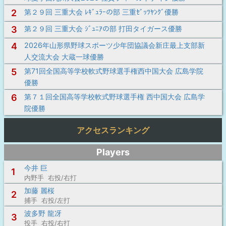
2
第２９回 三重大会 ﾚｷﾞｭﾗｰの部 三重ｾﾞｯﾂﾔﾝｸﾞ優勝
3
第２９回 三重大会 ｼﾞｭﾆｱの部 打田タイガース優勝
4
2026年山形県野球スポーツ少年団協議会新庄最上支部新
人交流大会 大蔵一球優勝
5
第71回全国高等学校軟式野球選手権西中国大会 広島学院
優勝
6
第７１回全国高等学校軟式野球選手権 西中国大会 広島学
院優勝
アクセスランキング
Players
今井 巨
1
内野手 右投/右打
加藤 麗桜
2
捕手 右投/左打
波多野 龍冴
3
投手 右投/右打