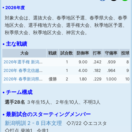
• 2026年度
対象大会は、選抜大会、春季地区予選、春季県大会、春季
地区大会、選手権地方大会、選手権大会、秋季地区予選、
秋季県大会、秋季地区大会、神宮大会。
• 主な戦績
大会
戦績
試合数
防御率
打率
守備率
投球
2026年選手権 新潟大会
1
9.00
.242
.939
8
2026年 春季北信越大会
1
4.00
.182
.964
9
2026年 春季新潟県大会
優勝
2
1.80
.229
1.000
10
• チーム構成
選手28名
３年生15人、２年生10人、不明3人
• 最新試合のスターティングメンバー
新潟明訓 2 - 8 日本文理
◇7/22 ◇エコスタ
◇打点 発地1、今井1