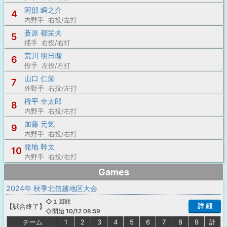
阿部 瞬之介
4
内野手 右投/左打
蒼原 都栄夫
5
捕手 右投/右打
荒川 明日瑠
6
投手 左投/左打
山口 仁栄
7
外野手 右投/左打
権平 幸太郎
8
内野手 右投/右打
加藤 元気
9
内野手 右投/右打
発地 幹太
10
内野手 右投/右打
Games
2024年 秋季北信越地区大会
◇１回戦
詳 細
【
試合終了
】
◇開始 10/12 08:59
チーム
1
2
3
4
5
6
7
8
9
計