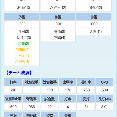
村山(13)
△細貝(12)
発地(12)
7番
8番
9番
.333
.091
.000
井田(3)
蒼原(8)
古賀(11)
長谷川(3)
宮嶋(4)
加藤(2)
△関根(2)
吉岡(1)
△岩野(1)
【チーム成績】
打率
対左投手
対右投手
出塁率
⻑打率
OPS
.216
---
.218
.276
.258
.534
守備率
試合数
打点
安打
⻑打(本)
盗塁阻止率
.500
.968
12
4
21
3(0)
三振
四死球
盗塁
失策