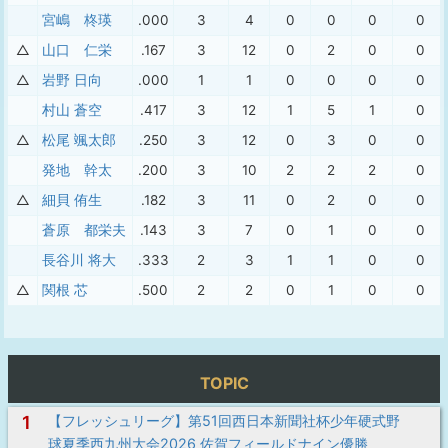
宮嶋 柊瑛
.000
3
4
0
0
0
0
△
山口 仁栄
.167
3
12
0
2
0
0
△
岩野 日向
.000
1
1
0
0
0
0
村山 蒼空
.417
3
12
1
5
1
0
△
松尾 颯太郎
.250
3
12
0
3
0
0
発地 幹太
.200
3
10
2
2
2
0
△
細貝 侑生
.182
3
11
0
2
0
0
蒼原 都栄夫
.143
3
7
0
1
0
0
長谷川 将大
.333
2
3
1
1
0
0
△
関根 芯
.500
2
2
0
1
0
0
TOPIC
1
【フレッシュリーグ】第51回西日本新聞社杯少年硬式野
球夏季西九州大会2026 佐賀フィールドナイン優勝