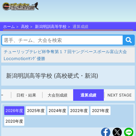
ホーム
高校
新潟明訓高等学校
通算成績
チューリップテレビ杯争奪第１７回ヤングベースボール富山大会
Locomotionﾔﾝｸﾞ優勝
新潟明訓高等学校
(高校硬式・新潟)
ー
日程・結果
大会別成績
通算成績
NEXT STAGE
2026年度
2025年度
2024年度
2022年度
2021年度
2020年度