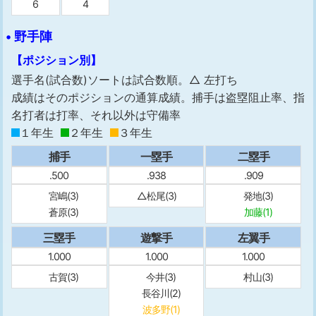
6
4
• 野手陣
【ポジション別】
選手名(試合数)ソートは試合数順。△ 左打ち
成績はそのポジションの通算成績。捕手は盗塁阻止率、指
名打者は打率、それ以外は守備率
１年生
２年生
３年生
捕手
一塁手
二塁手
.500
.938
.909
宮嶋(3)
△松尾(3)
発地(3)
蒼原(3)
加藤(1)
三塁手
遊撃手
左翼手
1.000
1.000
1.000
古賀(3)
今井(3)
村山(3)
長谷川(2)
波多野(1)