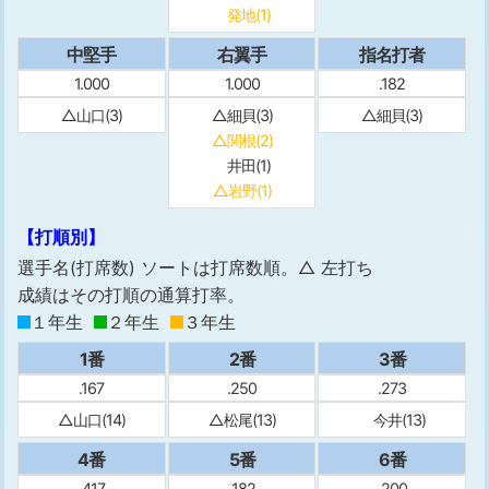
発地(1)
中堅手
右翼手
指名打者
1.000
1.000
.182
△山口(3)
△細貝(3)
△細貝(3)
△関根(2)
井田(1)
△岩野(1)
【打順別】
選手名(打席数) ソートは打席数順。△ 左打ち
成績はその打順の通算打率。
１年生
２年生
３年生
1番
2番
3番
.167
.250
.273
△山口(14)
△松尾(13)
今井(13)
4番
5番
6番
.417
.182
.200