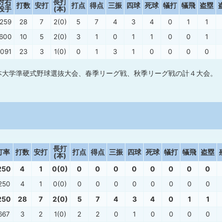
対右
長打
打数
安打
打点
得点
三振
四球
死球
犠打
犠飛
盗塁
投手
(本)
.259
28
7
2(0)
5
7
4
3
4
0
1
1
.600
10
5
2(0)
3
1
0
1
1
0
0
1
.091
23
3
1(0)
0
1
3
1
0
0
0
0
本大学準硬式野球選抜大会、春季リーグ戦、秋季リーグ戦の計４大会。
長打
打率
打数
安打
打点
得点
三振
四球
死球
犠打
犠飛
盗塁
(本)
250
4
1
0(0)
0
0
0
0
0
0
0
0
250
4
1
0(0)
0
0
0
0
0
0
0
0
250
28
7
2(0)
5
7
4
3
4
0
1
1
667
3
2
1(0)
2
2
0
1
0
0
0
0