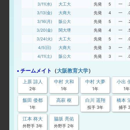
3/11(水)
大工大
先発
5
一
.
3/13(金)
大商大
先発
4
一
.
3/16(月)
阪公大
先発
5
一
.
3/20(金)
関大堺
先発
4
一
.
3/24(火)
大工大
先発
5
一
.
4/5(日)
大商大
先発
3
一
.
4/11(土)
阪公大
先発
3
一
.
• チームメイト
（
大阪教育大学
）
上原 諒人
中村 大和
中村 大夢
小出 
2年
1年
1年
1年
飯田 倭都
高萩 枢
白川 遥翔
橋本 
1年
投手 3年
捕手 
江本 柊大
脇坂 亮佑
外野手 3年
外野手 2年