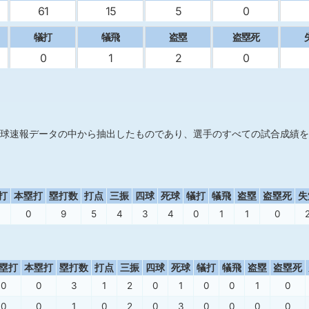
61
15
5
0
犠打
犠飛
盗塁
盗塁死
0
1
2
0
球速報データの中から抽出したものであり、選手のすべての試合成績を
打
本塁打
塁打数
打点
三振
四球
死球
犠打
犠飛
盗塁
盗塁死
失
0
9
5
4
3
4
0
1
1
0
塁打
本塁打
塁打数
打点
三振
四球
死球
犠打
犠飛
盗塁
盗塁死
0
0
3
1
2
0
1
0
0
1
0
0
0
1
0
2
0
3
0
0
0
0