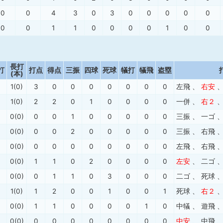
0
0
4
3
0
3
0
0
0
0
0
0
0
1
1
0
0
0
0
1
0
0
長打
打
打点
得点
三振
四球
死球
犠打
犠飛
盗塁
(本)
1(0)
3
0
0
0
0
0
0
0
左飛
、
右安
1(0)
2
2
0
1
0
0
0
0
一併
、
右２
0(0)
0
0
1
0
0
0
0
0
三振
、
一ゴ
0(0)
0
0
2
0
0
0
0
0
三振
、
右飛
0(0)
0
0
0
0
0
0
0
0
左飛
、
右飛
0(0)
1
1
0
2
0
0
0
0
左安
、
二ゴ
0(0)
0
1
1
0
3
0
0
0
二ゴ
、
死球
1(0)
1
2
0
0
1
0
0
1
死球
、
右２
0(0)
1
1
0
0
0
0
1
0
中犠
、
遊飛
0(0)
0
0
0
0
0
0
0
0
中安
、
中飛