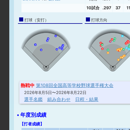
10試合
.297
37
1
打球（安打）
打球方向
熱戦中
第108回全国高等学校野球選手権大会
2026年8月5日〜2026年8月22日
選手名鑑
組み合わせ
日程・結果
• 年度別成績
【打者成績】