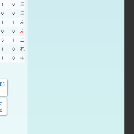
1
0
三振
、
一ゴ
、
中安
、
右飛
0
0
三振
、
右飛
、
二ゴ
、
二飛
、
三振
1
1
左飛
、
右飛
、
右飛
、
遊安
0
0
左安
、
二ゴ
、
四球
、
四球
3
1
二ゴ
、
死球
、
死球
、
死球
、
三振
1
0
死球
、
右２
、
二ゴ
、
左安
、
一ゴ
1
0
中犠
、
遊飛
、
投失
、
遊失
、
一ゴ
太郎
大
年