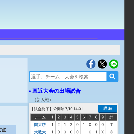
• 直近大会の出場試合
（
新人戦
）
詳 細
【
試合終了
】
◇開始 7/19 14:01
チーム
1
2
3
4
5
6
7
8
9
計
関大堺
1
2
1
2
0
1
0
0
0
7
打点
大教大
1
0
0
0
0
1
0
1
X
3