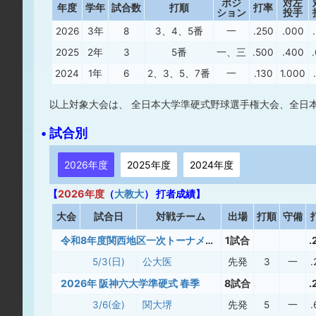
ポジ
対左
年度
学年
試合数
打順
打率
ション
投手
2026
3年
8
3、4、5番
一
.250
.000
2025
2年
3
5番
一、三
.500
.400
2024
1年
6
2、3、5、7番
一
.130
1.000
以上対象大会は、 全日本大学準硬式野球選手権大会、全日
• 試合別
2026年度
2025年度
2024年度
【
2026年度
（
大教大
） 打者成績】
大
会
試合日
対戦チーム
出場
打順
守備
令和8年度関西地区一次トーナメント大会
1試合
.
5/3(日)
公大医
先発
3
一
.
2026年 阪神六大学準硬式 春季
8試合
.
3/6(金)
関大堺
先発
5
一
.