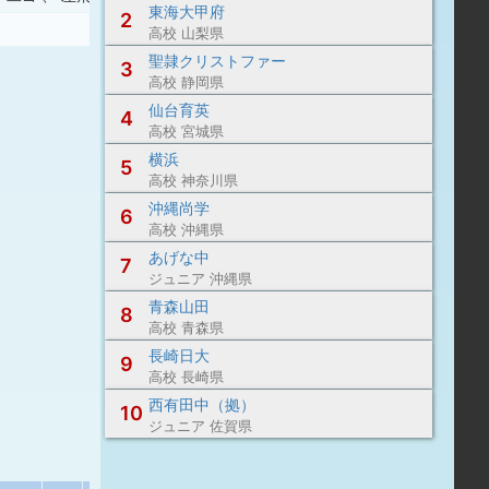
東海大甲府
2
高校 山梨県
聖隷クリストファー
3
高校 静岡県
仙台育英
4
高校 宮城県
横浜
5
高校 神奈川県
沖縄尚学
6
高校 沖縄県
あげな中
7
ジュニア 沖縄県
青森山田
8
高校 青森県
長崎日大
9
高校 長崎県
西有田中（拠）
10
ジュニア 佐賀県