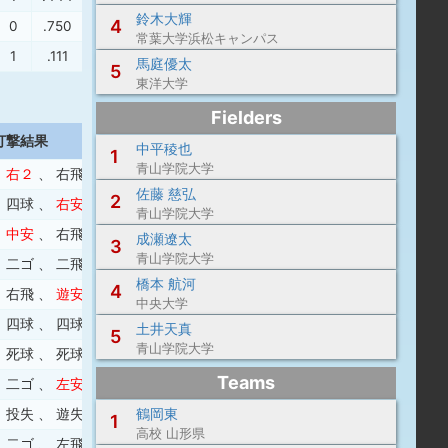
鈴木大輝
4
0
.750
.800
1.550
常葉大学浜松キャンパス
1
.111
.125
.236
馬庭優太
5
東洋大学
Fielders
打撃結果
中平稜也
1
青山学院大学
、
右２
、
右飛
、
右安
佐藤 慈弘
2
、
四球
、
右安
青山学院大学
、
中安
、
右飛
成瀬遼太
3
青山学院大学
、
二ゴ
、
二飛
、
三振
橋本 航河
4
、
右飛
、
遊安
中央大学
、
四球
、
四球
土井天真
5
青山学院大学
、
死球
、
死球
、
三振
Teams
、
二ゴ
、
左安
、
一ゴ
鶴岡東
、
投失
、
遊失
、
一ゴ
1
高校 山形県
、
二ゴ
、
左飛