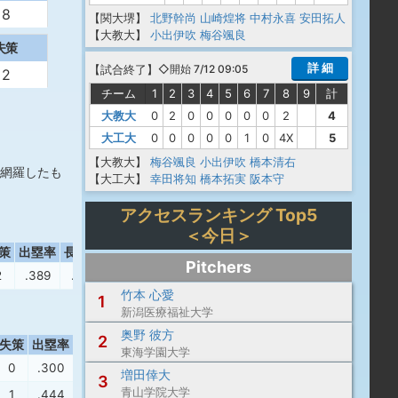
8
【関大堺】
北野幹尚
山崎煌将
中村永喜
安田拓人
【大教大】
小出伊吹
梅谷颯良
失策
詳 細
【
試合終了
】
◇開始 7/12 09:05
2
チーム
1
2
3
4
5
6
7
8
9
計
大教大
0
2
0
0
0
0
0
2
4
大工大
0
0
0
0
0
1
0
4X
5
【大教大】
梅谷颯良
小出伊吹
橋本清右
網羅したも
【大工大】
幸田将知
橋本拓実
阪本守
アクセスランキング Top5
＜今日＞
策
出塁率
長打率
OPS
Pitchers
2
.389
.321
.710
竹本 心愛
1
新潟医療福祉大学
奥野 彼方
2
失策
出塁率
長打率
OPS
東海学園大学
0
.300
.333
.633
増田倖大
3
青山学院大学
1
.444
.167
.611