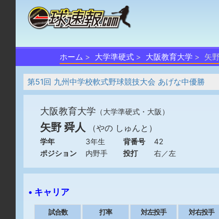
ホーム
大学準硬式
大阪教育大学
矢野
第51回 九州中学校軟式野球競技大会 あげな中優勝
大阪教育大学
（大学準硬式・大阪）
矢野 舜人
（やの しゅんと）
学年
3年生
背番号
42
ポジション
内野手
投打
右／左
• キャリア
試合数
打率
対左投手
対右投手