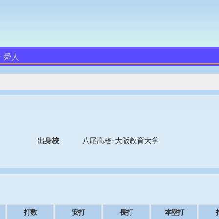
 舜人
出身校
八尾高校-大阪教育大学
打数
安打
長打
本塁打