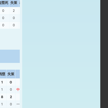
盗塁死
失策
出塁率
長打率
0
2
.389
.321
0
0
.583
.700
0
0
.167
.174
残塁
失策
打撃結果
1
0
1
0
中安
、
中飛
、
二ゴ
、
左飛
8
2
1
0
一併
、
右２
、
四球
、
右安