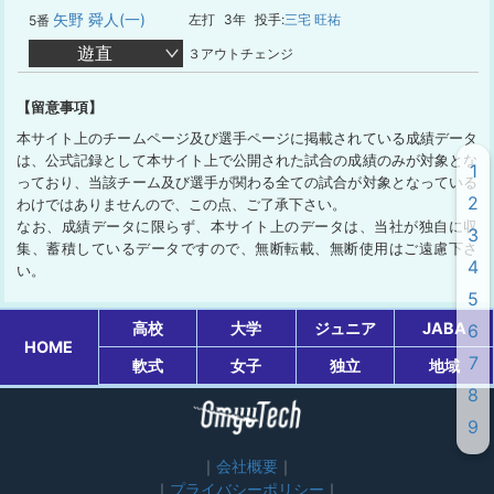
矢野 舜人(一)
左打
3年
投手:
三宅 旺祐
5番
遊直
３アウトチェンジ
【留意事項】
本サイト上のチームページ及び選手ページに掲載されている成績データ
は、公式記録として本サイト上で公開された試合の成績のみが対象とな
1
っており、当該チーム及び選手が関わる全ての試合が対象となっている
2
わけではありませんので、この点、ご了承下さい。
なお、成績データに限らず、本サイト上のデータは、当社が独自に収
3
集、蓄積しているデータですので、無断転載、無断使用はご遠慮下さ
4
い。
5
高校
大学
ジュニア
JABA
6
HOME
7
軟式
女子
独立
地域
8
9
会社概要
プライバシーポリシー