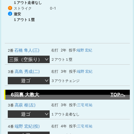
１アウト走者なし
ストライク
0-1
1
遊安
2
１アウト１塁
石橋 隼人(三)
右打
2年
投手:
端野 宏紀
2番
三振（空振り）
２アウト１塁
高島 秀成(二)
右打
3年
投手:
端野 宏紀
3番
遊ゴ
３アウトチェンジ
6回裏 大教大
TOPへ
高萩 枢(左)
右打
3年
投手:
三宅 旺祐
3番
遊ゴ
１アウト走者なし
端野 宏紀(投)
右打
4年
投手:
三宅 旺祐
4番