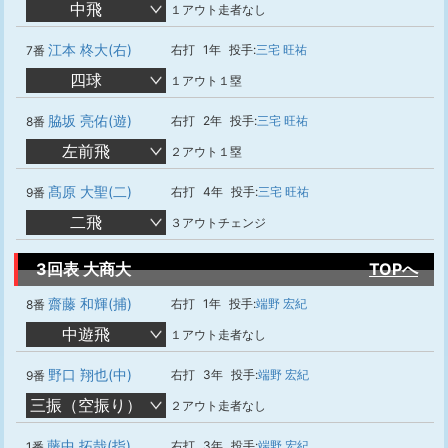
中飛
１アウト走者なし
江本 柊大(右)
右打
1年
投手:
三宅 旺祐
7番
四球
１アウト１塁
脇坂 亮佑(遊)
右打
2年
投手:
三宅 旺祐
8番
左前飛
２アウト１塁
髙原 大聖(二)
右打
4年
投手:
三宅 旺祐
9番
二飛
３アウトチェンジ
3回表 大商大
TOPへ
齋藤 和輝(捕)
右打
1年
投手:
端野 宏紀
8番
中遊飛
１アウト走者なし
野口 翔也(中)
右打
3年
投手:
端野 宏紀
9番
三振（空振り）
２アウト走者なし
藤中 拓哉(指)
右打
3年
投手:
端野 宏紀
1番