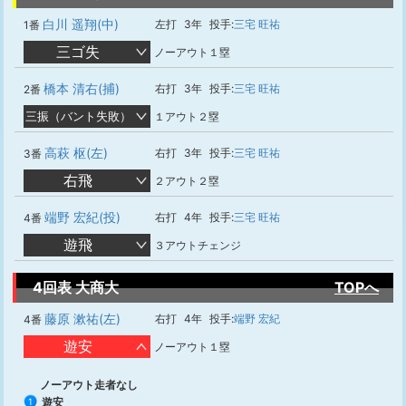
白川 遥翔(中)
左打
3年
投手:
三宅 旺祐
1番
三ゴ失
ノーアウト１塁
橋本 清右(捕)
右打
3年
投手:
三宅 旺祐
2番
三振（バント失敗）
１アウト２塁
高萩 枢(左)
右打
3年
投手:
三宅 旺祐
3番
右飛
２アウト２塁
端野 宏紀(投)
右打
4年
投手:
三宅 旺祐
4番
遊飛
３アウトチェンジ
4回表 大商大
TOPへ
藤原 漱祐(左)
右打
4年
投手:
端野 宏紀
4番
遊安
ノーアウト１塁
ノーアウト走者なし
遊安
1