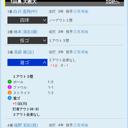
1回裏 大教大
TOPへ
白川 遥翔(中)
左打
3年
投手:
三宅 旺祐
1番
四球
ノーアウト１塁
橋本 清右(捕)
右打
3年
投手:
三宅 旺祐
2番
投ゴ
１アウト３塁
高萩 枢(左)
右打
3年
投手:
三宅 旺祐
3番
２アウト走者なし
遊ゴ
+1点
0
-
1
１アウト３塁
ボール
1-0
1
ファウル
1-1
2
ストライク
1-2
3
遊ゴ
4
+1
(白川)
打者アウト(6-3)
２アウト走者なし
端野 宏紀(投)
右打
4年
投手:
三宅 旺祐
4番