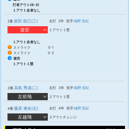
打者アウト(6-3)
１アウト走者なし
柴田 鼓己(三)
右打
2年
投手:
端野 宏紀
2番
遊安
１アウト１塁
１アウト走者なし
ストライク
0-1
1
ストライク
0-2
2
遊安
3
１アウト１塁
高島 秀成(二)
右打
3年
投手:
端野 宏紀
3番
左前飛
２アウト１塁
藤原 漱祐(左)
右打
4年
投手:
端野 宏紀
4番
左越飛
３アウトチェンジ