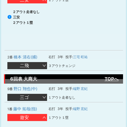
２アウト走者なし
三安
1
２アウト１塁
橋本 清右(捕)
右打
3年
投手:
三宅 旺祐
2番
二飛
３アウトチェンジ
6回表 大商大
TOPへ
野口 翔也(中)
右打
3年
投手:
端野 宏紀
9番
三ゴ
１アウト走者なし
藤中 拓哉(指)
右打
3年
投手:
端野 宏紀
1番
遊安
１アウト１塁