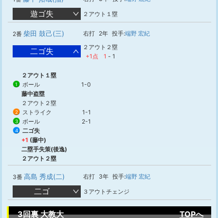
遊ゴ失
２アウト１塁
柴田 鼓己(三)
右打
2年
投手:
端野 宏紀
2番
２アウト２塁
二ゴ失
+1点
1
-
1
２アウト１塁
ボール
1-0
1
藤中盗塁
２アウト２塁
ストライク
1-1
2
ボール
2-1
3
二ゴ失
4
+1
(藤中)
二塁手失策(後逸)
２アウト２塁
高島 秀成(二)
右打
3年
投手:
端野 宏紀
3番
二ゴ
３アウトチェンジ
3回裏 大教大
TOPへ