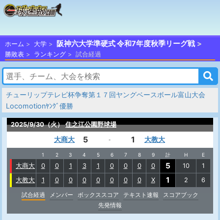
阪神六大学準硬式 令和7年度秋季リーグ戦
ホーム
大学
勝敗表
ランキング
試合経過
チューリップテレビ杯争奪第１７回ヤングベースボール富山大会
Locomotionﾔﾝｸﾞ優勝
2025/9/30（火）
住之江公園野球場
5
1
大商大
大教大
-
1
2
3
4
5
6
7
8
9
計
H
E
5
大商大
0
0
1
3
1
0
0
0
0
10
1
1
大教大
1
0
0
0
0
0
0
0
X
2
6
試合経過
メンバー
ボックススコア
テキスト速報
スコアブック
先発情報