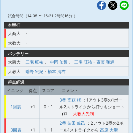
試合時間（14:05 〜 16:21 2時間16分 ）
本塁打
大商大
-
大教大
-
バッテリー
大商大
三宅 旺祐
、
中岡 佑誓
、
三宅 旺祐
-
齋藤 和輝
大教大
端野 宏紀
-
橋本 清右
得点経過
イニング
得点
スコア
コメント
3番 高萩 枢
：1アウト3塁の1ボー
1回裏
+1
0 - 1
ル2ストライクから打つもショート
ゴロ
大教大先制
2番 柴田 鼓己
：2アウト2塁の2ボ
3回表
+1
1 - 1
ール1ストライクから
髙原 大聖