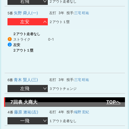
右飛
２アウト走者なし
矢野 舜人(一)
左打
3年
投手:
三宅 旺祐
5番
左安
２アウト１塁
２アウト走者なし
ストライク
0-1
1
左安
2
２アウト１塁
青木 賢人(三)
右打
3年
投手:
三宅 旺祐
6番
左飛
３アウトチェンジ
7回表 大商大
TOPへ
藤原 漱祐(左)
右打
4年
投手:
端野 宏紀
4番
一飛
１アウト走者なし