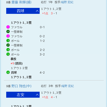
齋藤 和輝(捕)
右打
1年
投手:
端野 宏紀
8番
１アウト１,２塁
四球
+1点
3
-
1
１アウト１,３塁
ファウル
0-1
1
一塁牽制
P
ファウル
0-2
2
ボール
1-2
3
一塁牽制
P
ボール
2-2
4
ボール
3-2
5
暴投
+1
(西田)
１アウト２塁
四球
4-2
6
１アウト１,２塁
野口 翔也(中)
右打
3年
投手:
端野 宏紀
9番
１アウト１,３塁
左安
+1点
4
-
1
１アウト１,２塁