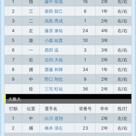
1
指
藤中 拓哉
16
2年
右/右
2
三
柴田 鼓己
6
1年
右/右
3
二
高島 秀成
1
2年
右/右
4
左
藤原 漱祐
24
4年
右/右
5
遊
小森 絃貴
10
3年
6
一
西田 温
3
3年
右/右
7
右
吉内 大祐
1
2年
右/右
8
捕
齋藤 和輝
34
1年
右/右
9
中
野口 翔也
9
2年
右/右
投
三宅 旺祐
36
2年
右/右
大教大
打順
位置
選手名
背番号
学年
投/打
1
中
白川 遥翔
1
2年
左/左
2
捕
橋本 清右
23
2年
右/右