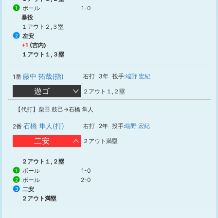
ボール
1-0
1
暴投
１アウト２,３塁
左安
2
+1
(吉内)
１アウト１,３塁
藤中 拓哉(指)
右打
3年
投手:
端野 宏紀
1番
遊ゴ
２アウト１,２塁
【代打】柴田 鼓己→石橋 隼人
石橋 隼人(打)
右打
2年
投手:
端野 宏紀
2番
二安
２アウト満塁
２アウト１,２塁
ボール
1-0
1
ボール
2-0
2
二安
3
２アウト満塁