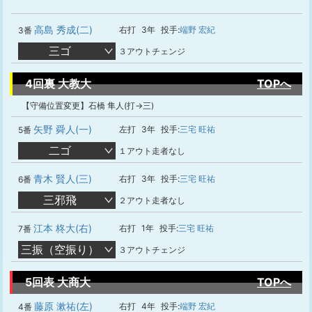
高島 秀成(二)
右打
3年
投手:
端野 宏紀
3番
三ゴ
３アウトチェンジ
4回裏 大教大
TOPへ
【守備位置変更】石橋 隼人(打→三)
矢野 舜人(一)
左打
3年
投手:
三宅 旺祐
5番
二ゴ
１アウト走者なし
青木 賢人(三)
右打
3年
投手:
三宅 旺祐
6番
三邪飛
２アウト走者なし
江本 柊大(右)
右打
1年
投手:
三宅 旺祐
7番
三振（空振り）
３アウトチェンジ
5回表 大商大
TOPへ
藤原 漱祐(左)
右打
4年
投手:
端野 宏紀
4番