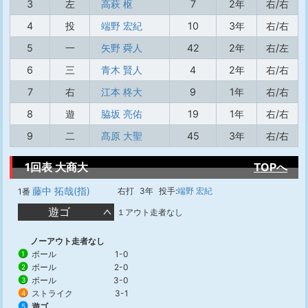
3
左
高萩 枢
7
2年
右/右
4
投
端野 宏紀
10
3年
右/右
5
一
矢野 舜人
42
2年
右/左
6
三
青木 賢人
4
2年
右/右
7
右
江本 柊大
9
1年
右/右
8
遊
脇坂 亮佑
19
1年
右/右
9
二
髙原 大聖
45
3年
右/右
1回表 大商大
TOPへ
藤中 拓哉(指)
右打
3年
投手:
端野 宏紀
1番
遊ゴ
１アウト走者なし
ノーアウト走者なし
ボール
1-0
1
ボール
2-0
2
ボール
3-0
3
ストライク
3-1
4
遊ゴ
5