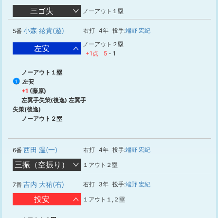
三ゴ失
ノーアウト１塁
小森 絃貴(遊)
右打
4年
投手:
端野 宏紀
5番
ノーアウト２塁
左安
+1点
5
-
1
ノーアウト１塁
左安
1
+1
(藤原)
左翼手失策(後逸) 左翼手
失策(後逸)
ノーアウト２塁
西田 温(一)
右打
4年
投手:
端野 宏紀
6番
三振（空振り）
１アウト２塁
吉内 大祐(右)
右打
3年
投手:
端野 宏紀
7番
投安
１アウト１,２塁