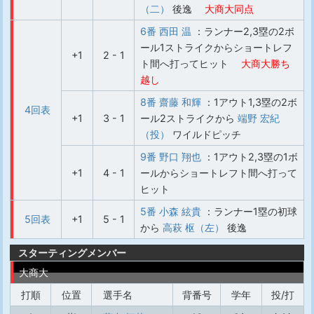
（二）
後逸
大商大同点
6番 西田 温
：ランナー2,3塁の2ボ
ール1ストライクからショートレフ
+1
2 - 1
ト間へ打ってヒット
大商大勝ち
越し
8番 齋藤 和輝
：1アウト1,3塁の2ボ
4回表
+1
3 - 1
ール2ストライクから
端野 宏紀
（投）
ワイルドピッチ
9番 野口 翔也
：1アウト2,3塁の1ボ
+1
4 - 1
ールからショートレフト間へ打って
ヒット
5番 小森 絃貴
：ランナー1塁の初球
5回表
+1
5 - 1
から
高萩 枢（左）
後逸
スターティングメンバー
大商大
打順
位置
選手名
背番号
学年
投/打