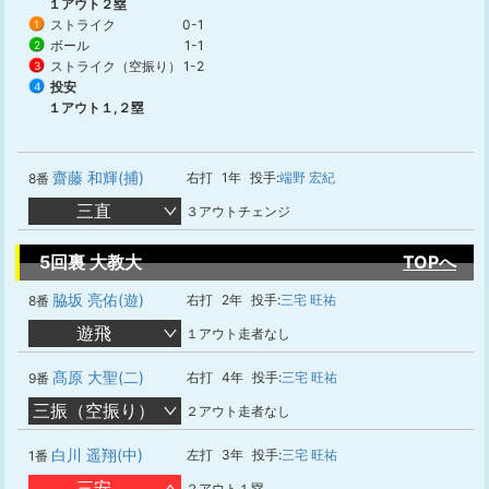
１アウト２塁
ストライク
0-1
1
ボール
1-1
2
ストライク（空振り）
1-2
3
投安
4
１アウト１,２塁
齋藤 和輝(捕)
右打
1年
投手:
端野 宏紀
8番
三直
３アウトチェンジ
5回裏 大教大
TOPへ
脇坂 亮佑(遊)
右打
2年
投手:
三宅 旺祐
8番
遊飛
１アウト走者なし
髙原 大聖(二)
右打
4年
投手:
三宅 旺祐
9番
三振（空振り）
２アウト走者なし
白川 遥翔(中)
左打
3年
投手:
三宅 旺祐
1番
三安
２アウト１塁