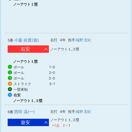
ノーアウト１塁
小森 絃貴(遊)
右打
4年
投手:
端野 宏紀
5番
右安
ノーアウト１,３塁
ノーアウト１塁
ボール
1-0
1
ボール
2-0
2
ボール
3-0
3
ストライク
3-1
4
一塁牽制
P
右安
5
ノーアウト１,３塁
西田 温(一)
右打
4年
投手:
端野 宏紀
6番
ノーアウト１,３塁
遊安
+1点
2
-
1