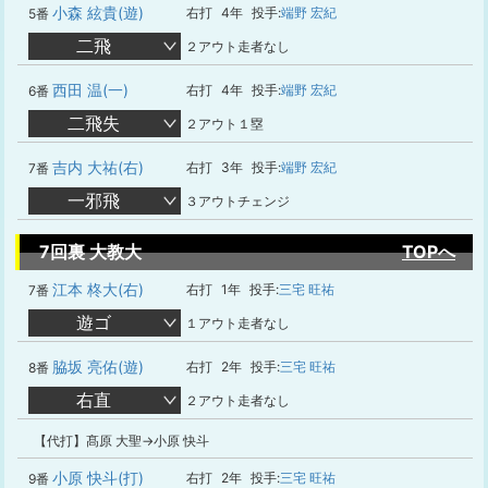
小森 絃貴(遊)
右打
4年
投手:
端野 宏紀
5番
二飛
２アウト走者なし
西田 温(一)
右打
4年
投手:
端野 宏紀
6番
二飛失
２アウト１塁
吉内 大祐(右)
右打
3年
投手:
端野 宏紀
7番
一邪飛
３アウトチェンジ
7回裏 大教大
TOPへ
江本 柊大(右)
右打
1年
投手:
三宅 旺祐
7番
遊ゴ
１アウト走者なし
脇坂 亮佑(遊)
右打
2年
投手:
三宅 旺祐
8番
右直
２アウト走者なし
【代打】髙原 大聖→小原 快斗
小原 快斗(打)
右打
2年
投手:
三宅 旺祐
9番