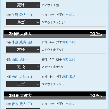
死球
２アウト１塁
矢野 舜人(一)
左打
3年
投手:
三宅 旺祐
5番
遊ゴ
３アウトチェンジ
2回表 大商大
TOPへ
小森 絃貴(遊)
右打
4年
投手:
端野 宏紀
5番
左飛
１アウト走者なし
西田 温(一)
右打
4年
投手:
端野 宏紀
6番
遊飛
２アウト走者なし
吉内 大祐(右)
右打
3年
投手:
端野 宏紀
7番
二ゴ
３アウトチェンジ
2回裏 大教大
TOPへ
青木 賢人(三)
右打
3年
投手:
三宅 旺祐
6番