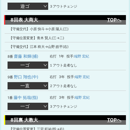
遊ゴ
３アウトチェンジ
8回表 大商大
TOPへ
【守備交代】小原 快斗→小原 陽人(三)
【守備位置変更】青木 賢人(三→二)
【守備交代】江本 柊大→山野 皓平(右)
齋藤 和輝(捕)
右打
1年
投手:
端野 宏紀
8番
一ゴ
１アウト走者なし
野口 翔也(中)
右打
3年
投手:
端野 宏紀
9番
一直
２アウト走者なし
藤中 拓哉(指)
右打
3年
投手:
端野 宏紀
1番
一ゴ
３アウトチェンジ
8回裏 大教大
TOPへ
【守備位置変更】三宅 旺祐(投→右)