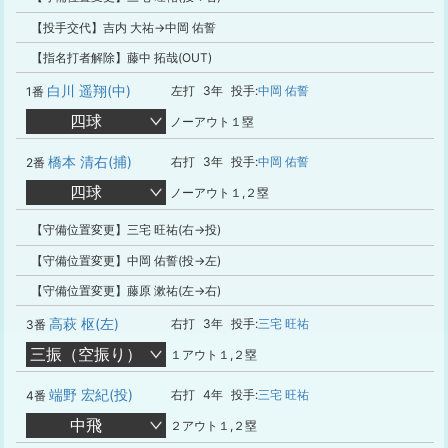
【投手交代】吉内 大祐→中岡 佑誓
【指名打者解除】藤中 拓哉(OUT)
白川 遥翔(中)
左打
3年
投手:
中岡 佑誓
1番
四球
ノーアウト１塁
橋本 清右(捕)
右打
3年
投手:
中岡 佑誓
2番
四球
ノーアウト１,２塁
【守備位置変更】三宅 旺祐(右→投)
【守備位置変更】中岡 佑誓(投→左)
【守備位置変更】藤原 漱祐(左→右)
高萩 枢(左)
右打
3年
投手:
三宅 旺祐
3番
三振（空振り）
１アウト１,２塁
端野 宏紀(投)
右打
4年
投手:
三宅 旺祐
4番
中飛
２アウト１,２塁