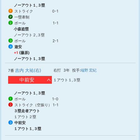
ノーアウト１,３塁
ストライク
0-1
1
一塁牽制
P
ボール
1-1
2
小森盗塁
ノーアウト２,３塁
ボール
2-1
3
遊安
4
+1
(藤原)
ノーアウト１,３塁
吉内 大祐(右)
右打
3年
投手:
端野 宏紀
7番
中前安
１アウト１,３塁
ノーアウト１,３塁
ボール
1-0
1
ストライク（空振り）
1-1
2
３塁走者アウト
１アウト２塁
中前安
3
１アウト１,３塁