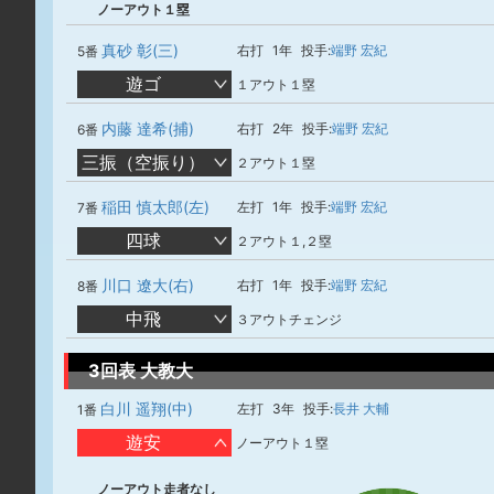
ノーアウト１塁
真砂 彰(三)
右打
1年
投手:
端野 宏紀
5番
遊ゴ
１アウト１塁
内藤 達希(捕)
右打
2年
投手:
端野 宏紀
6番
三振（空振り）
２アウト１塁
稲田 慎太郎(左)
左打
1年
投手:
端野 宏紀
7番
四球
２アウト１,２塁
川口 遼大(右)
右打
1年
投手:
端野 宏紀
8番
中飛
３アウトチェンジ
3回表 大教大
白川 遥翔(中)
左打
3年
投手:
長井 大輔
1番
遊安
ノーアウト１塁
ノーアウト走者なし