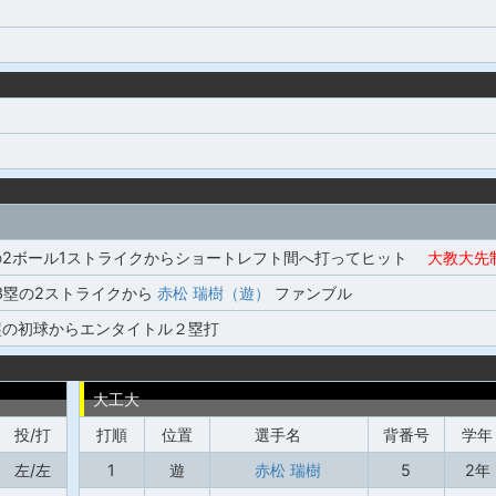
の2ボール1ストライクからショートレフト間へ打ってヒット
大教大先
,3塁の2ストライクから
赤松 瑞樹（遊）
ファンブル
塁の初球からエンタイトル２塁打
大工大
投/打
打順
位置
選手名
背番号
学年
左/左
1
遊
赤松 瑞樹
5
2年