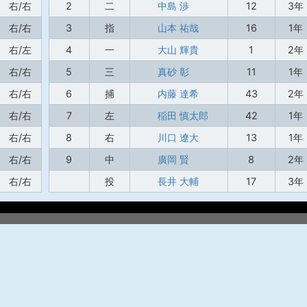
右/右
2
二
中島 渉
12
3年
右/右
3
指
山本 祐哉
16
1年
右/左
4
一
大山 輝貴
1
2年
右/右
5
三
真砂 彰
11
1年
右/右
6
捕
内藤 達希
43
2年
右/右
7
左
稲田 慎太郎
42
1年
右/右
8
右
川口 遼大
13
1年
右/右
9
中
廣岡 賢
8
2年
右/右
投
長井 大輔
17
3年