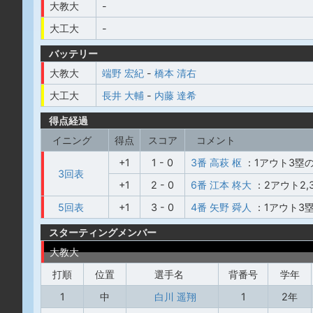
大教大
-
大工大
-
バッテリー
大教大
端野 宏紀
-
橋本 清右
大工大
長井 大輔
-
内藤 達希
得点経過
イニング
得点
スコア
コメント
+1
1 - 0
3番 高萩 枢
：1アウト3塁
3回表
+1
2 - 0
6番 江本 柊大
：2アウト2
5回表
+1
3 - 0
4番 矢野 舜人
：1アウト3
スターティングメンバー
大教大
打順
位置
選手名
背番号
学年
1
中
白川 遥翔
1
2年