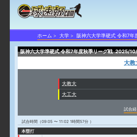
ホーム
大学
阪神六大学準硬式 令和7年
阪神六大学準硬式 令和7年度秋季リーグ戦
2025/1
大教
大教大
大工大
試合経
試合時間（09:05 〜 11:02 1時間57分 ）
本塁打