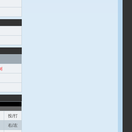
制
投/打
右/左