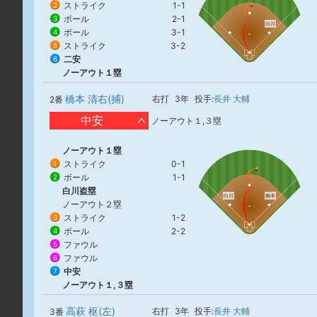
ストライク
1-1
2
ボール
2-1
3
白川
ボール
3-1
4
ストライク
3-2
5
二安
6
ノーアウト１塁
橋本 清右(捕)
右打
3年
投手:
長井 大輔
2番
中安
ノーアウト１,３塁
ノーアウト１塁
ストライク
0-1
1
ボール
1-1
2
白川盗塁
白川
橋本
ノーアウト２塁
ストライク
1-2
3
ボール
2-2
4
ファウル
5
ファウル
6
中安
7
ノーアウト１,３塁
高萩 枢(左)
右打
3年
投手:
長井 大輔
3番