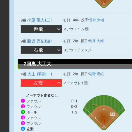
小原 陽人(二)
右打
4年
投手:
長井 大輔
8番
遊飛
２アウト１,２塁
脇坂 亮佑(遊)
右打
2年
投手:
長井 大輔
9番
右飛
３アウトチェンジ
2回裏 大工大
大山 輝貴(一)
右打
2年
投手:
端野 宏紀
4番
左安
ノーアウト１塁
ノーアウト走者なし
ファウル
0-1
1
ファウル
0-2
2
ボール
1-2
3
大山
ファウル
4
ファウル
5
左安
6