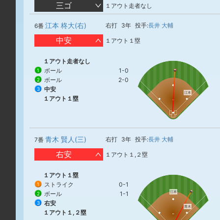
三ゴ
１アウト走者なし
江本 柊大(右)
右打
3年
投手:
長井 大輔
6番
中安
１アウト１塁
１アウト走者なし
ボール
1-0
1
ボール
2-0
2
中安
3
江本
１アウト１塁
青木 賢人(三)
右打
3年
投手:
長井 大輔
7番
右安
１アウト１,２塁
１アウト１塁
ストライク
0-1
1
江本
ボール
1-1
2
右安
3
青木
１アウト１,２塁