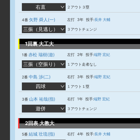
右直
２アウト３塁
矢野 舜人(一)
左打
3年
投手:
長井 大輔
4番
三振（見逃し）
３アウトチェンジ
1回裏 大工大
赤松 瑞樹(遊)
左打
2年
投手:
端野 宏紀
1番
三振（空振り）
１アウト走者なし
中島 渉(二)
右打
3年
投手:
端野 宏紀
2番
四球
１アウト１塁
山本 祐哉(指)
右打
1年
投手:
端野 宏紀
3番
遊併
３アウトチェンジ
2回表 大教大
結城 壮琉(指)
右打
4年
投手:
長井 大輔
5番