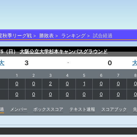
度秋季リーグ戦
勝敗表
ランキング
試合経過
0/5（日）
大阪公立大学杉本キャンパスグラウンド
大
3
0
-
1
2
3
4
5
6
7
8
0
0
2
0
1
0
0
0
0
0
0
0
0
0
0
0
過
メンバー
ボックススコア
テキスト速報
スコアブック