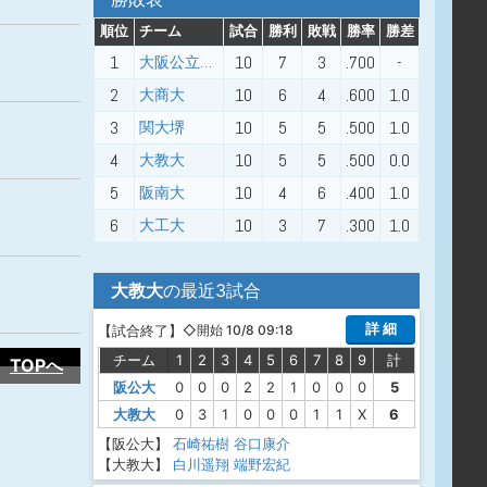
順位
チーム
試合
勝利
敗戦
勝率
勝差
1
10
7
3
.700
-
大阪公立大学
2
10
6
4
.600
1.0
大商大
3
10
5
5
.500
1.0
関大堺
4
10
5
5
.500
0.0
大教大
5
10
4
6
.400
1.0
阪南大
6
10
3
7
.300
1.0
大工大
大教大
の最近3試合
詳 細
【
試合終了
】
◇開始 10/8 09:18
チーム
1
2
3
4
5
6
7
8
9
計
TOPへ
阪公大
0
0
0
2
2
1
0
0
0
5
大教大
0
3
1
0
0
0
1
1
X
6
【阪公大】
石崎祐樹
谷口康介
【大教大】
白川遥翔
端野宏紀