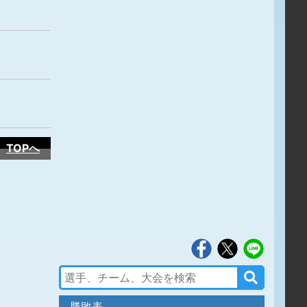
TOPへ
勝敗表