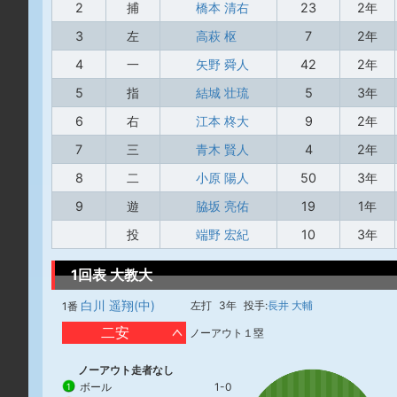
2
捕
橋本 清右
23
2年
3
左
高萩 枢
7
2年
4
一
矢野 舜人
42
2年
5
指
結城 壮琉
5
3年
6
右
江本 柊大
9
2年
7
三
青木 賢人
4
2年
8
二
小原 陽人
50
3年
9
遊
脇坂 亮佑
19
1年
投
端野 宏紀
10
3年
1回表 大教大
白川 遥翔(中)
左打
3年
投手:
長井 大輔
1番
二安
ノーアウト１塁
ノーアウト走者なし
ボール
1-0
1