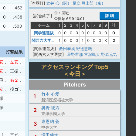
[本塁打]
辻井 心（関）
足立 岬士郎（京）
0
.462
.300
.762
◇１回戦
詳 細
【
試合終了
】
0
.438
.385
.823
◇開始 6/19 10:01
チーム
1
2
3
4
5
6
7
8
9
計
0
.500
.500
1.000
関学連選抜
0
0
0
0
0
0
0
0
0
0
関西六大学選抜
1
0
0
0
1
0
0
0
X
2
【関学連選抜】
飯田泰成
野邉慧哉
打撃結果
【関西六大学選抜】
星野世那
常深颯大
野原元気
安
、
左安
、
左安
アクセスランキング Top5
安
、
三振
、
右安
＜今日＞
飛
、
右２
、
三振
、
敬遠
Pitchers
安
、
投ゴ
、
四球
、
右飛
竹本 心愛
1
振
新潟医療福祉大学
振
奥野 彼方
2
東海学園大学
東恩納 蒼
3
中央大学
ゴ
、
三邪
増田倖大