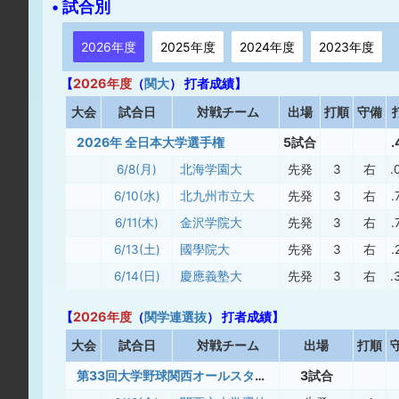
• 試合別
2026年度
2025年度
2024年度
2023年度
【
2026年度
（
関大
） 打者成績】
大
会
試合日
対戦チーム
出場
打順
守備
2026年 全日本大学選手権
5試合
.
6/8(月)
北海学園大
先発
3
右
.
6/10(水)
北九州市立大
先発
3
右
.
6/11(木)
金沢学院大
先発
3
右
.
6/13(土)
國學院大
先発
3
右
.
6/14(日)
慶應義塾大
先発
3
右
.
【
2026年度
（
関学連選抜
） 打者成績】
大
会
試合日
対戦チーム
出場
打順
第33回大学野球関西オールスター5リーグ対抗戦
3試合