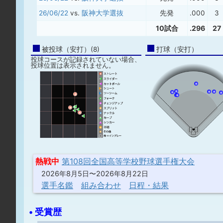
26/06/22
vs.
阪神大学選抜
先発
.000
3
10試合
.296
27
被投球（安打）(8)
打球（安打）
投球コースが記録されていない場合、
投球位置は表示されません。
熱戦中
第108回全国高等学校野球選手権大会
2026年8月5日〜2026年8月22日
選手名鑑
組み合わせ
日程・結果
• 受賞歴