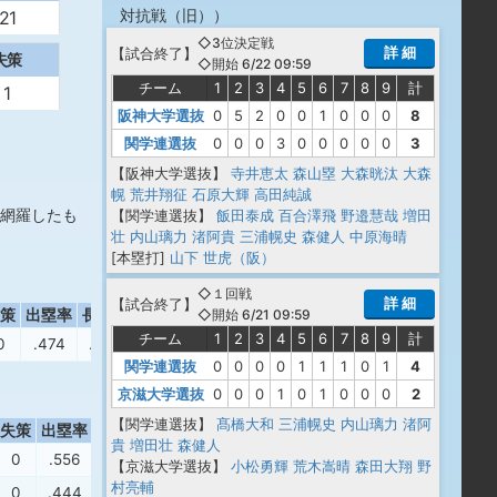
対抗戦（旧）
）
21
◇3位決定戦
詳 細
【
試合終了
】
失策
◇開始 6/22 09:59
チーム
1
2
3
4
5
6
7
8
9
計
1
阪神大学選抜
0
5
2
0
0
1
0
0
0
8
関学連選抜
0
0
0
3
0
0
0
0
0
3
【阪神大学選抜】
寺井恵太
森山塁
大森晄汰
大森
幌
荒井翔征
石原大輝
高田純誠
網羅したも
【関学連選抜】
飯田泰成
百合澤飛
野邉慧哉
増田
壮
内山璃力
渚阿貴
三浦幌史
森健人
中原海晴
[本塁打]
山下 世虎（阪）
◇１回戦
詳 細
【
試合終了
】
策
出塁率
長打率
OPS
◇開始 6/21 09:59
チーム
1
2
3
4
5
6
7
8
9
計
0
.474
.444
.918
関学連選抜
0
0
0
0
1
1
1
0
1
4
京滋大学選抜
0
0
0
1
0
1
0
0
0
2
【関学連選抜】
髙橋大和
三浦幌史
内山璃力
渚阿
失策
出塁率
長打率
OPS
貴
増田壮
森健人
0
.556
.667
1.223
【京滋大学選抜】
小松勇輝
荒木嵩晴
森田大翔
野
村亮輔
0
.444
.500
.944