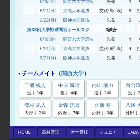
6/19(金)
関西六大学選抜
先発
4
6/21(日)
京滋大学選抜
交代(9回表)
6
6/22(月)
阪神大学選抜
先発
6
第33回大学野球関西オールスター5リーグ対抗戦（旧）
3試合
6/19(金)
関西六大学選抜
先発
4
6/21(日)
京滋大学選抜
交代(9回表)
6
6/22(月)
阪神大学選抜
先発
6
• チームメイト
（
関西大学
）
三浦 幌史
中原 海晴
内山 璃力
百合澤
投手 1年
投手 4年
投手 2年
投手 
澤村 凪人
金森 洸喜
久保 尊
八幡 
内野手 2年
内野手 3年
外野手 3年
外野手 
HOME
高校
野球
大学
野球
ジュニア
JABA