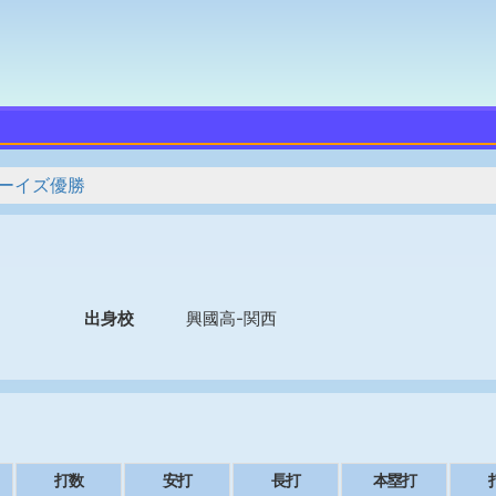
ーイズ優勝
出身校
興國高-関西
打数
安打
長打
本塁打