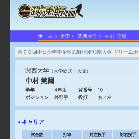
ホーム
大学
関西大学
中村 莞爾
第７０回中日少年学童軟式野球愛知県大会 ドリームボ
関西大学
（大学硬式・大阪）
中村 莞爾
学年
4年生
背番号
10
ポジション
外野手
投打
右／左
• キャリア
試合数
打率
対左投手
対右投手