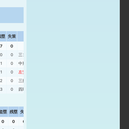
残塁
失策
打撃結果
7
0
0
0
三ゴ
、
投ゴ
、
右飛
、
中飛
1
0
中飛
、
右安
、
左安
、
左安
1
0
左安
、
中安
、
三振
、
右安
2
0
三振
、
左飛
、
右２
、
三振
、
敬遠
3
0
四球
、
左安
、
投ゴ
、
四球
、
右飛
盗塁
残塁
失策
打撃結果
0
0
0