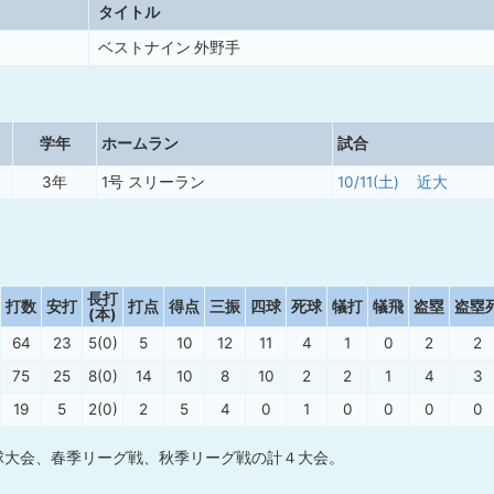
タイトル
ベストナイン 外野手
学年
ホームラン
試合
3年
1号 スリーラン
10/11(土)
近大
長打
打数
安打
打点
得点
三振
四球
死球
犠打
犠飛
盗塁
盗塁
(本)
64
23
5(0)
5
10
12
11
4
1
0
2
2
75
25
8(0)
14
10
8
10
2
2
1
4
3
19
5
2(0)
2
5
4
0
1
0
0
0
0
球大会、春季リーグ戦、秋季リーグ戦の計４大会。