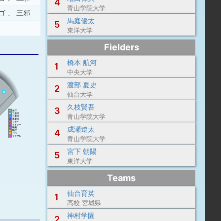
4
青山学院大学
ゴ
、
三邪
馬庭優太
5
東洋大学
Fielders
橋本 航河
1
中央大学
渡部 夏史
2
仙台大学
久枝賢吾
3
青山学院大学
成瀬遼太
4
青山学院大学
宮下 朝陽
5
東洋大学
Teams
仙台育英
1
高校 宮城県
神村学園
2