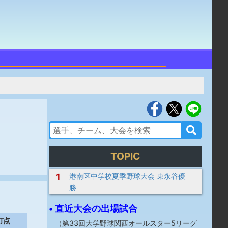
TOPIC
1
港南区中学校夏季野球大会 東永谷優
勝
• 直近大会の出場試合
打点
（
第33回大学野球関西オールスター5リーグ