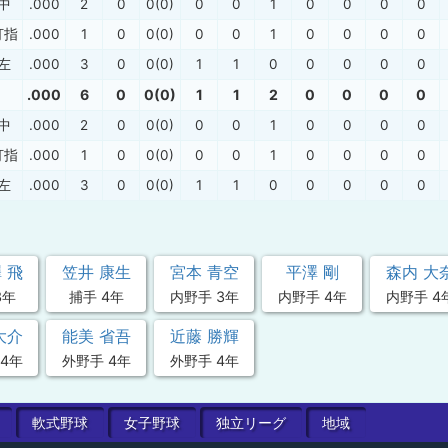
中
.000
2
0
0(0)
0
0
1
0
0
0
0
打指
.000
1
0
0(0)
0
0
1
0
0
0
0
左
.000
3
0
0(0)
1
1
0
0
0
0
0
.000
6
0
0(0)
1
1
2
0
0
0
0
中
.000
2
0
0(0)
0
0
1
0
0
0
0
打指
.000
1
0
0(0)
0
0
1
0
0
0
0
左
.000
3
0
0(0)
1
1
0
0
0
0
0
 飛
笠井 康生
宮本 青空
平澤 剛
森内 大
3年
捕手 4年
内野手 3年
内野手 4年
内野手 4
大介
能美 省吾
近藤 勝輝
4年
外野手 4年
外野手 4年
軟式
野球
女子
野球
独立
リーグ
地域