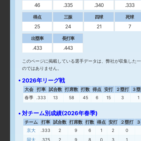
46
.335
.340
.333
得点
三振
四球
死球
25
24
21
7
出塁率
長打率
.433
.443
このページに掲載している選手データは、弊社が収集した一
のではありません。
• 2026年リーグ戦
大会
打率
試合数
打席数
打数
得点
安打
２塁打
３塁
春季
.333
13
58
45
6
15
3
1
• 対チーム別成績(2026年春季)
チーム
打率
試合数
打席数
打数
得点
安打
２塁打
３
京大
.333
2
9
6
1
2
0
同大
.375
2
9
8
0
3
1