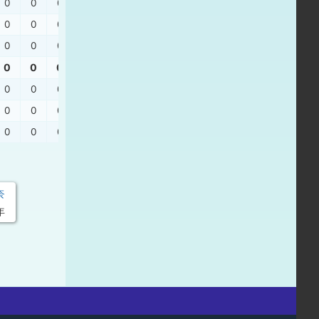
0
0
0
一ゴ
、
三振
0
0
0
三振
0
0
0
左飛
、
一ゴ
、
三邪
0
0
0
0
0
0
一ゴ
、
三振
0
0
0
三振
0
0
0
左飛
、
一ゴ
、
三邪
奈
年