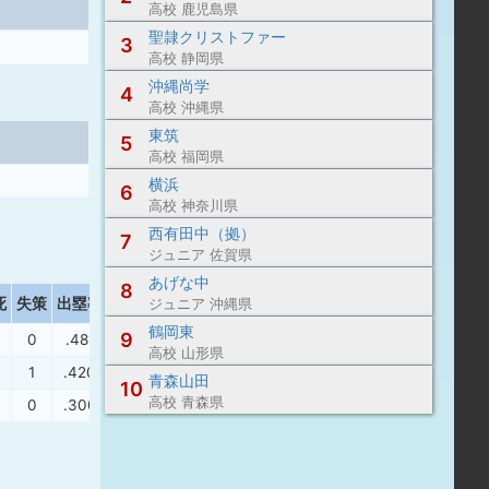
高校 鹿児島県
聖隷クリストファー
3
高校 静岡県
沖縄尚学
4
高校 沖縄県
東筑
5
高校 福岡県
横浜
6
高校 神奈川県
西有田中（拠）
7
ジュニア 佐賀県
あげな中
8
死
失策
出塁率
長打率
ジュニア 沖縄県
鶴岡東
9
0
.481
.453
高校 山形県
1
.420
.453
青森山田
10
高校 青森県
0
.300
.368