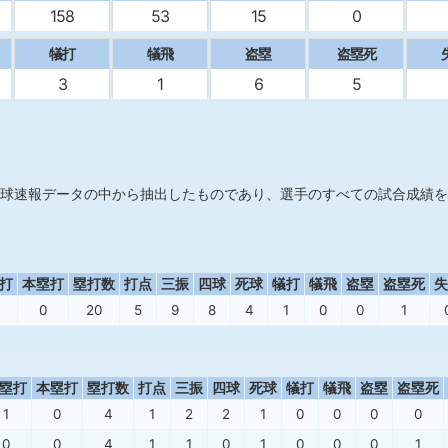
158
53
15
0
犠打
犠飛
盗塁
盗塁死
3
1
6
5
球速報データの中から抽出したものであり、選手のすべての試合成績を
打
本塁打
塁打数
打点
三振
四球
死球
犠打
犠飛
盗塁
盗塁死
失
0
20
5
9
8
4
1
0
0
1
塁打
本塁打
塁打数
打点
三振
四球
死球
犠打
犠飛
盗塁
盗塁死
1
0
4
1
2
2
1
0
0
0
0
0
0
4
1
1
0
1
0
0
0
1