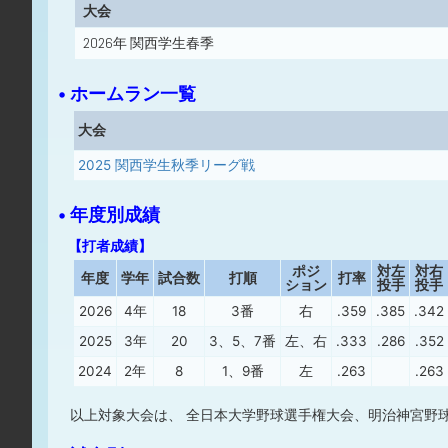
大会
2026年 関西学生春季
• ホームラン一覧
大会
2025 関西学生秋季リーグ戦
• 年度別成績
【打者成績】
ポジ
対左
対右
年度
学年
試合数
打順
打率
ション
投手
投手
2026
4年
18
3番
右
.359
.385
.342
2025
3年
20
3、5、7番
左、右
.333
.286
.352
2024
2年
8
1、9番
左
.263
.263
以上対象大会は、 全日本大学野球選手権大会、明治神宮野