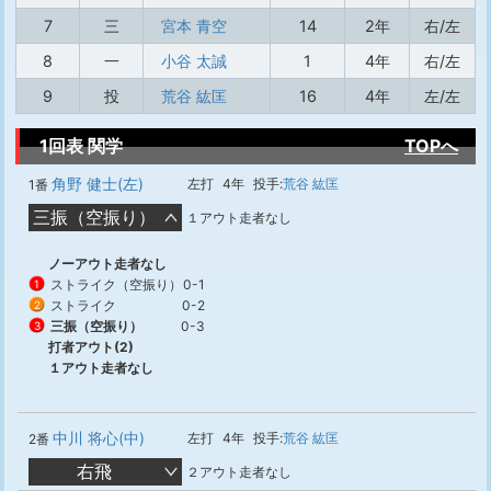
7
三
宮本 青空
14
2年
右/左
8
一
小谷 太誠
1
4年
右/左
9
投
荒谷 紘匡
16
4年
左/左
1回表 関学
TOPへ
角野 健士(左)
左打
4年
投手:
荒谷 紘匡
1番
三振（空振り）
１アウト走者なし
ノーアウト走者なし
ストライク（空振り）
0-1
1
ストライク
0-2
2
三振（空振り）
0-3
3
打者アウト(2)
１アウト走者なし
中川 将心(中)
左打
4年
投手:
荒谷 紘匡
2番
右飛
２アウト走者なし