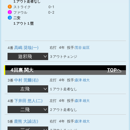
１アウト走者なし
ストライク
0-1
1
ファウル
0-2
2
二安
3
１アウト１塁
髙嶋 奨哉(一)
右打
4年
投手:
荒谷 紘匡
4番
遊邪飛
３アウトチェンジ
4回裏 関大
TOPへ
中村 莞爾(右)
左打
4年
投手:
森津 雄大
3番
左飛
１アウト走者なし
下井田 悠人(二)
左打
4年
投手:
森津 雄大
4番
二飛
２アウト走者なし
鹿熊 大誠(左)
右打
4年
投手:
森津 雄大
5番