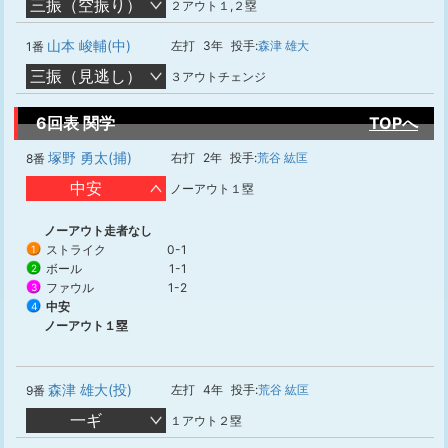
三振（空振り）
２アウト１,２塁
山本 峻輔(中)
左打
3年
投手:
森津 雄大
1番
三振（見逃し）
３アウトチェンジ
6回表 関学
TOPへ
塚野 勇太(捕)
右打
2年
投手:
荒谷 紘匡
8番
中安
ノーアウト１塁
ノーアウト走者なし
ストライク
0-1
1
ボール
1-1
2
ファウル
1-2
3
中安
4
ノーアウト１塁
森津 雄大(投)
左打
4年
投手:
荒谷 紘匡
9番
一ギ
１アウト２塁