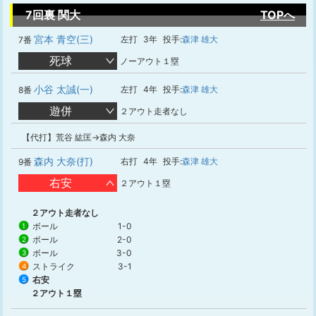
7回裏 関大
TOPへ
宮本 青空(三)
左打
3年
投手:
森津 雄大
7番
死球
ノーアウト１塁
小谷 太誠(一)
左打
4年
投手:
森津 雄大
8番
遊併
２アウト走者なし
【代打】荒谷 紘匡→森内 大奈
森内 大奈(打)
右打
4年
投手:
森津 雄大
9番
右安
２アウト１塁
２アウト走者なし
ボール
1-0
1
ボール
2-0
2
ボール
3-0
3
ストライク
3-1
4
右安
5
２アウト１塁