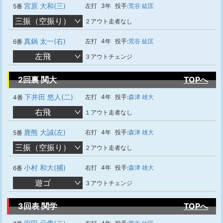
宮原 大和(三)
左打
3年
投手:
荒谷 紘匡
5番
三振（空振り）
２アウト走者なし
真鍋 太一(右)
左打
4年
投手:
荒谷 紘匡
6番
左飛
３アウトチェンジ
2回裏 関大
TOPへ
下井田 悠人(二)
左打
4年
投手:
森津 雄大
4番
右飛
１アウト走者なし
鹿熊 大誠(左)
右打
4年
投手:
森津 雄大
5番
三振（空振り）
２アウト走者なし
小村 和大(捕)
右打
4年
投手:
森津 雄大
6番
遊ゴ
３アウトチェンジ
3回表 関学
TOPへ