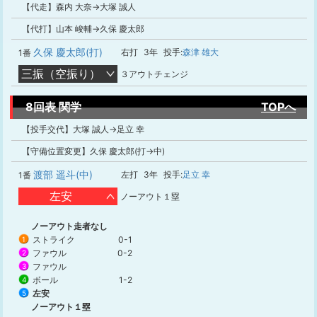
【代走】森内 大奈→大塚 誠人
【代打】山本 峻輔→久保 慶太郎
久保 慶太郎(打)
右打
3年
投手:
森津 雄大
1番
三振（空振り）
３アウトチェンジ
8回表 関学
TOPへ
【投手交代】大塚 誠人→足立 幸
【守備位置変更】久保 慶太郎(打→中)
渡部 遥斗(中)
左打
3年
投手:
足立 幸
1番
左安
ノーアウト１塁
ノーアウト走者なし
ストライク
0-1
1
ファウル
0-2
2
ファウル
3
ボール
1-2
4
左安
5
ノーアウト１塁