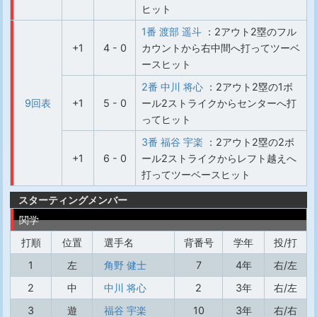
ヒット
1番 渡部 遥斗
：2アウト2塁のフル
+1
4 - 0
カウントから右中間へ打ってツーベ
ースヒット
2番 中川 将心
：2アウト2塁の1ボ
9回表
+1
5 - 0
ール2ストライクからセンターへ打
ってヒット
3番 福谷 宇楽
：2アウト2塁の2ボ
+1
6 - 0
ール2ストライクからレフト越えへ
打ってツーベースヒット
スターティングメンバー
関学
打順
位置
選手名
背番号
学年
投/打
1
左
角野 健士
7
4年
右/左
2
中
中川 将心
2
3年
右/左
3
遊
福谷 宇楽
10
3年
右/右