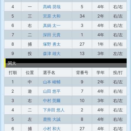
4
一
髙嶋 奨哉
5
4年
右/右
5
三
宮原 大和
34
2年
右/左
6
右
真鍋 太一
3
4年
右/左
7
二
深田 元貴
1
4年
右/左
8
捕
塚野 勇太
27
1年
右/右
9
投
森津 雄大
13
3年
左/左
関大
打順
位置
選手名
背番号
学年
投/打
1
中
山本 峻輔
9
2年
右/左
2
遊
山田 悠平
7
4年
右/右
3
右
中村 莞爾
10
3年
右/左
4
二
下井田 悠人
2
4年
右/左
5
左
鹿熊 大誠
8
4年
右/右
6
捕
小村 和大
27
4年
右/右