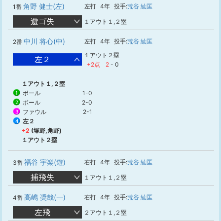
角野 健士(左)
左打
4年
投手:
荒谷 紘匡
1番
遊ゴ失
１アウト１,２塁
中川 将心(中)
左打
4年
投手:
荒谷 紘匡
2番
１アウト２塁
左２
+2点
2
-
0
１アウト１,２塁
ボール
1-0
1
ボール
2-0
2
ファウル
2-1
3
左２
4
+2
(塚野,角野)
１アウト２塁
福谷 宇楽(遊)
右打
4年
投手:
荒谷 紘匡
3番
捕飛失
１アウト１,２塁
髙嶋 奨哉(一)
右打
4年
投手:
荒谷 紘匡
4番
左飛
２アウト１,２塁