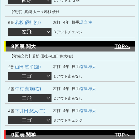
四球
２アウト１,２塁
【代打】真鍋 太一→若杉 優杜
若杉 優杜(打)
左打
4年
投手:
足立 幸
6番
左飛
３アウトチェンジ
8回裏 関大
TOPへ
【守備交代】若杉 優杜→山口 称大(右)
山田 悠平(遊)
右打
4年
投手:
森津 雄大
2番
三ゴ
１アウト走者なし
中村 莞爾(右)
左打
4年
投手:
森津 雄大
3番
二飛
２アウト走者なし
下井田 悠人(二)
左打
4年
投手:
森津 雄大
4番
二ゴ
３アウトチェンジ
9回表 関学
TOPへ