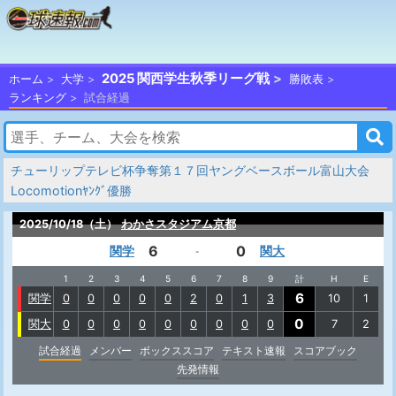
2025 関西学生秋季リーグ戦
ホーム
大学
勝敗表
ランキング
試合経過
チューリップテレビ杯争奪第１７回ヤングベースボール富山大会
Locomotionﾔﾝｸﾞ優勝
2025/10/18（土）
わかさスタジアム京都
6
0
関学
関大
-
1
2
3
4
5
6
7
8
9
計
H
E
6
関学
0
0
0
0
0
2
0
1
3
10
1
0
関大
0
0
0
0
0
0
0
0
0
7
2
試合経過
メンバー
ボックススコア
テキスト速報
スコアブック
先発情報