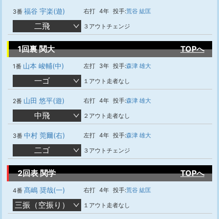
福谷 宇楽(遊)
右打
4年
投手:
荒谷 紘匡
3番
二飛
３アウトチェンジ
1回裏 関大
TOPへ
山本 峻輔(中)
左打
3年
投手:
森津 雄大
1番
一ゴ
１アウト走者なし
山田 悠平(遊)
右打
4年
投手:
森津 雄大
2番
中飛
２アウト走者なし
中村 莞爾(右)
左打
4年
投手:
森津 雄大
3番
二ゴ
３アウトチェンジ
2回表 関学
TOPへ
髙嶋 奨哉(一)
右打
4年
投手:
荒谷 紘匡
4番
三振（空振り）
１アウト走者なし