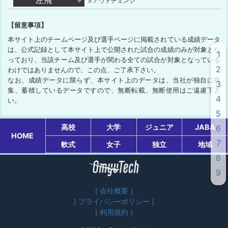
左飛
３アウトチェンジ
【留意事項】
本サイト上のチームページ及び選手ページに掲載されている成績データ
は、公式記録として本サイト上で公開された試合の成績のみが対象とな
1
っており、当該チーム及び選手が関わる全ての試合が対象となっている
2
わけではありませんので、この点、ご了承下さい。
なお、成績データに限らず、本サイト上のデータは、当社が独自に収
3
集、蓄積しているデータですので、無断転載、無断使用はご遠慮下さ
4
い。
5
高校
大学
ジュニア
JABA
6
HOME
7
軟式
女子
独立
地域
8
9
会社概要
プライバシーポリシー
利用規約