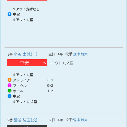
１アウト走者なし
中安
1
１アウト１塁
小谷 太誠(一)
左打
4年
投手:
森津 雄大
8番
中安
１アウト１,２塁
１アウト１塁
ストライク
0-1
1
ファウル
0-2
2
ボール
1-2
3
中安
4
１アウト１,２塁
荒谷 紘匡(投)
左打
4年
投手:
森津 雄大
9番