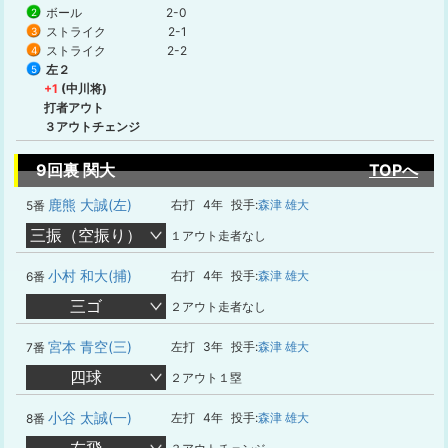
ボール
2-0
2
ストライク
2-1
3
ストライク
2-2
4
左２
5
+1
(中川将)
打者アウト
３アウトチェンジ
9回裏 関大
TOPへ
鹿熊 大誠(左)
右打
4年
投手:
森津 雄大
5番
三振（空振り）
１アウト走者なし
小村 和大(捕)
右打
4年
投手:
森津 雄大
6番
三ゴ
２アウト走者なし
宮本 青空(三)
左打
3年
投手:
森津 雄大
7番
四球
２アウト１塁
小谷 太誠(一)
左打
4年
投手:
森津 雄大
8番