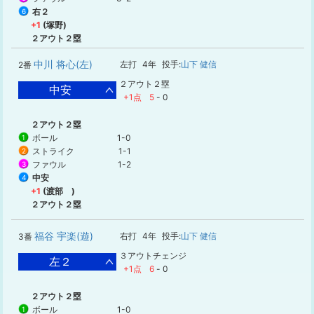
右２
6
+1
(塚野)
２アウト２塁
中川 将心(左)
左打
4年
投手:
山下 健信
2番
２アウト２塁
中安
+1点
5
-
0
２アウト２塁
ボール
1-0
1
ストライク
1-1
2
ファウル
1-2
3
中安
4
+1
(渡部 )
２アウト２塁
福谷 宇楽(遊)
右打
4年
投手:
山下 健信
3番
３アウトチェンジ
左２
+1点
6
-
0
２アウト２塁
ボール
1-0
1