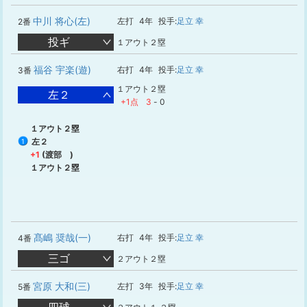
中川 将心(左)
左打
4年
投手:
足立 幸
2番
投ギ
１アウト２塁
福谷 宇楽(遊)
右打
4年
投手:
足立 幸
3番
１アウト２塁
左２
+1点
3
-
0
１アウト２塁
左２
1
+1
(渡部 )
１アウト２塁
髙嶋 奨哉(一)
右打
4年
投手:
足立 幸
4番
三ゴ
２アウト２塁
宮原 大和(三)
左打
3年
投手:
足立 幸
5番