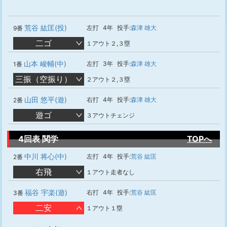
荒谷 紘匡(投)
左打
4年
投手:
森津 雄大
9番
二ゴ
１アウト２,３塁
山本 峻輔(中)
左打
3年
投手:
森津 雄大
1番
三振（空振り）
２アウト２,３塁
山田 悠平(遊)
右打
4年
投手:
森津 雄大
2番
遊ゴ
３アウトチェンジ
4回表 関学
TOPへ
中川 将心(中)
左打
4年
投手:
荒谷 紘匡
2番
右飛
１アウト走者なし
福谷 宇楽(遊)
右打
4年
投手:
荒谷 紘匡
3番
二安
１アウト１塁