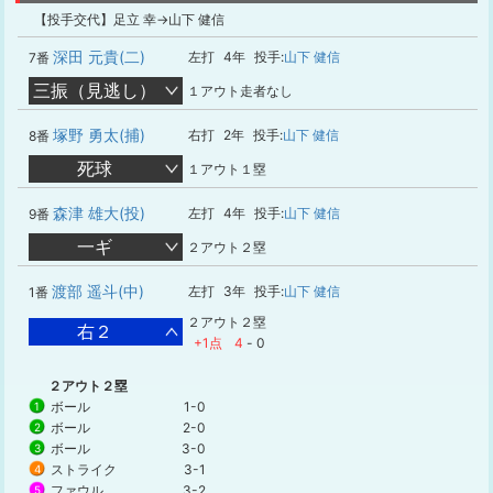
【投手交代】足立 幸→山下 健信
深田 元貴(二)
左打
4年
投手:
山下 健信
7番
三振（見逃し）
１アウト走者なし
塚野 勇太(捕)
右打
2年
投手:
山下 健信
8番
死球
１アウト１塁
森津 雄大(投)
左打
4年
投手:
山下 健信
9番
一ギ
２アウト２塁
渡部 遥斗(中)
左打
3年
投手:
山下 健信
1番
２アウト２塁
右２
+1点
4
-
0
２アウト２塁
ボール
1-0
1
ボール
2-0
2
ボール
3-0
3
ストライク
3-1
4
ファウル
3-2
5