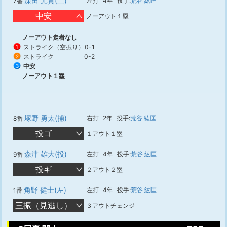
深田 元貴(二)
左打
4年
投手:
荒谷 紘匡
7番
中安
ノーアウト１塁
ノーアウト走者なし
ストライク（空振り）
0-1
1
ストライク
0-2
2
中安
3
ノーアウト１塁
塚野 勇太(捕)
右打
2年
投手:
荒谷 紘匡
8番
投ゴ
１アウト１塁
森津 雄大(投)
左打
4年
投手:
荒谷 紘匡
9番
投ギ
２アウト２塁
角野 健士(左)
左打
4年
投手:
荒谷 紘匡
1番
三振（見逃し）
３アウトチェンジ