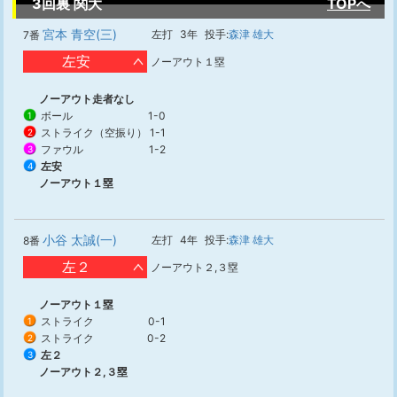
3回裏 関大
TOPへ
宮本 青空(三)
左打
3年
投手:
森津 雄大
7番
左安
ノーアウト１塁
ノーアウト走者なし
ボール
1-0
1
ストライク（空振り）
1-1
2
ファウル
1-2
3
左安
4
ノーアウト１塁
小谷 太誠(一)
左打
4年
投手:
森津 雄大
8番
左２
ノーアウト２,３塁
ノーアウト１塁
ストライク
0-1
1
ストライク
0-2
2
左２
3
ノーアウト２,３塁