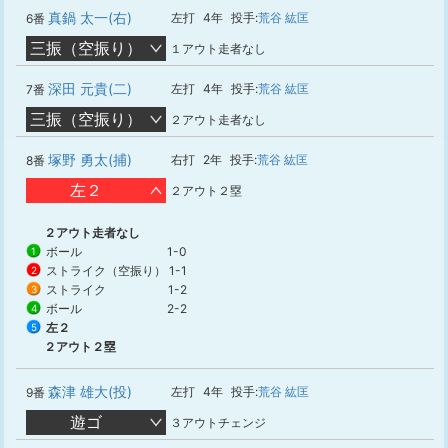
真鍋 太一(右)
左打
4年
投手:
荒谷 紘匡
6番
三振（空振り）
１アウト走者なし
深田 元貴(二)
左打
4年
投手:
荒谷 紘匡
7番
三振（空振り）
２アウト走者なし
塚野 勇太(捕)
右打
2年
投手:
荒谷 紘匡
8番
左２
２アウト２塁
２アウト走者なし
ボール
1-0
1
ストライク（空振り）
1-1
2
ストライク
1-2
3
ボール
2-2
4
左２
5
２アウト２塁
森津 雄大(投)
左打
4年
投手:
荒谷 紘匡
9番
遊ゴ
３アウトチェンジ