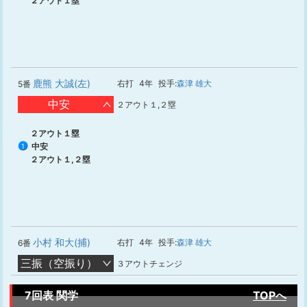
２アウト１塁
鹿熊 大誠(左)
右打
4年
投手:
森津 雄大
5番
中安
２アウト１,２塁
２アウト１塁
中安
1
２アウト１,２塁
小村 和大(捕)
右打
4年
投手:
森津 雄大
6番
三振（空振り）
３アウトチェンジ
7回表 関学
TOPへ