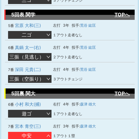
三ゴ
３アウトチェンジ
5回表 関学
TOPへ
宮原 大和(三)
左打
3年
投手:
荒谷 紘匡
5番
二ゴ
１アウト走者なし
真鍋 太一(右)
左打
4年
投手:
荒谷 紘匡
6番
三振（見逃し）
２アウト走者なし
深田 元貴(二)
左打
4年
投手:
荒谷 紘匡
7番
三振（空振り）
３アウトチェンジ
5回裏 関大
TOPへ
小村 和大(捕)
右打
4年
投手:
森津 雄大
6番
遊ゴ
１アウト走者なし
宮本 青空(三)
左打
3年
投手:
森津 雄大
7番
中安
１アウト１塁