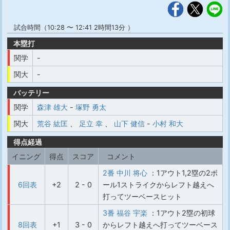
試合時間（10:28 〜 12:41 2時間13分 ）
本塁打
関学
-
関大
-
バッテリー
関学
森津 雄大
-
塚野 勇太
関大
荒谷 紘匡
、
足立 幸
、
山下 健信
-
小村 和大
得点経過
イニング
得点
スコア
コメント
2番 中川 将心
：1アウト1,2塁の2ボ
6回表
+2
2 - 0
ール1ストライクからレフト越えへ
打ってツーベースヒット
3番 福谷 宇楽
：1アウト2塁の初球
8回表
+1
3 - 0
からレフト越えへ打ってツーベース