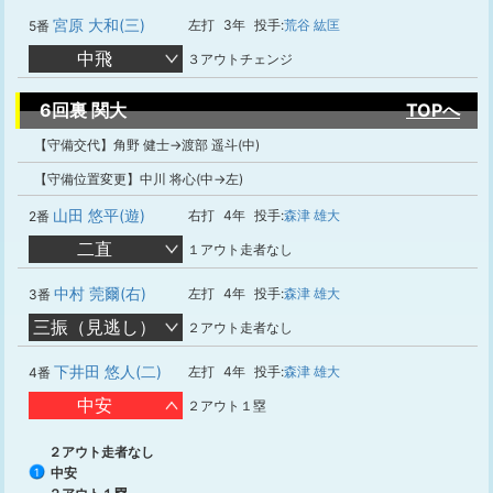
宮原 大和(三)
左打
3年
投手:
荒谷 紘匡
5番
中飛
３アウトチェンジ
6回裏 関大
TOPへ
【守備交代】角野 健士→渡部 遥斗(中)
【守備位置変更】中川 将心(中→左)
山田 悠平(遊)
右打
4年
投手:
森津 雄大
2番
二直
１アウト走者なし
中村 莞爾(右)
左打
4年
投手:
森津 雄大
3番
三振（見逃し）
２アウト走者なし
下井田 悠人(二)
左打
4年
投手:
森津 雄大
4番
中安
２アウト１塁
２アウト走者なし
中安
1