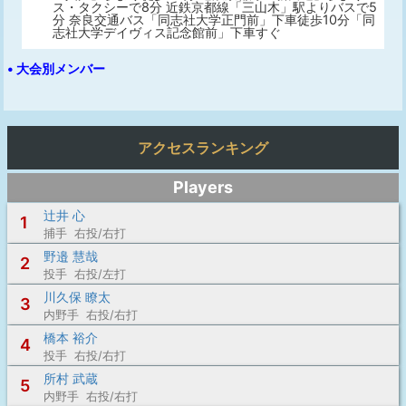
ス・タクシーで8分 近鉄京都線「三山木」駅よりバスで5
分 奈良交通バス「同志社大学正門前」下車徒歩10分「同
志社大学デイヴィス記念館前」下車すぐ
• 大会別メンバー
アクセスランキング
Players
辻井 心
1
捕手 右投/右打
野邉 慧哉
2
投手 右投/左打
川久保 瞭太
3
内野手 右投/右打
橋本 裕介
4
投手 右投/右打
所村 武蔵
5
内野手 右投/右打