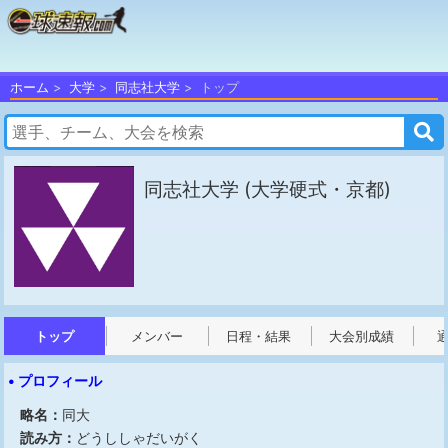
ホーム
大学
同志社大学
トップ
同志社大学
(大学硬式・京都)
トップ
メンバー
日程・結果
大会別成績
• プロフィール
略名：
同大
読み方：
どうししゃだいがく