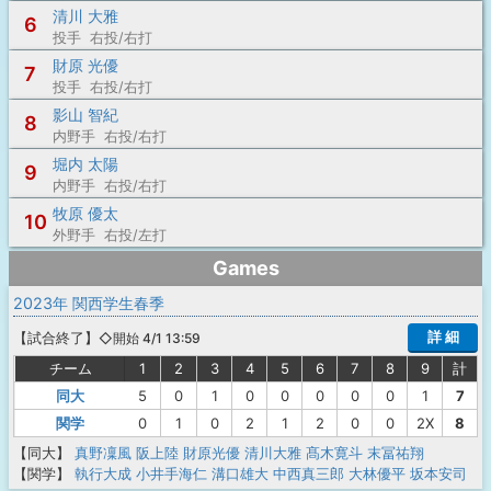
清川 大雅
6
投手 右投/右打
財原 光優
7
投手 右投/右打
影山 智紀
8
内野手 右投/右打
堀内 太陽
9
内野手 右投/右打
牧原 優太
10
外野手 右投/左打
Games
2023年 関西学生春季
詳 細
【
試合終了
】
◇開始 4/1 13:59
チーム
1
2
3
4
5
6
7
8
9
計
同大
5
0
1
0
0
0
0
0
1
7
関学
0
1
0
2
1
2
0
0
2X
8
【同大】
真野凜風
阪上陸
財原光優
清川大雅
髙木寛斗
末冨祐翔
【関学】
執行大成
小井手海仁
溝口雄大
中西真三郎
大林優平
坂本安司