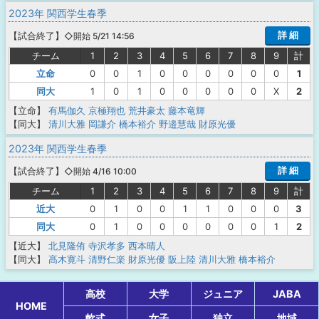
2023年 関西学生春季
詳 細
【
試合終了
】
◇開始 5/21 14:56
チーム
1
2
3
4
5
6
7
8
9
計
立命
0
0
1
0
0
0
0
0
0
1
同大
1
0
1
0
0
0
0
0
X
2
【立命】
有馬伽久
京極翔也
荒井豪太
藤本竜輝
【同大】
清川大雅
岡謙介
橋本裕介
野邉慧哉
財原光優
2023年 関西学生春季
詳 細
【
試合終了
】
◇開始 4/16 10:00
チーム
1
2
3
4
5
6
7
8
9
計
近大
0
1
0
0
1
1
0
0
0
3
同大
0
1
0
0
0
0
0
0
1
2
【近大】
北見隆侑
寺沢孝多
西本晴人
【同大】
髙木寛斗
清野仁楽
財原光優
阪上陸
清川大雅
橋本裕介
高校
大学
ジュニア
JABA
HOME
軟式
女子
独立
地域