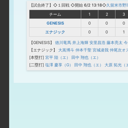
【
試合終了
】◇１回戦
◇開始 6/2 13:18◇
久留米市野
チーム
1
2
3
GENESIS
0
0
0
エナジック
0
0
1
【GENESIS】
徳川竜馬
井上海輝
安里昌浩
藤本亮太
今
【エナジック】
大嵩博斗
仲本千聖
宮城凌我
仲尾次オ
[本塁打]
宮平 陸（エ）
田中 翔也（エ）
[二塁打]
塩澤 慶享（G）
田中 翔也（エ）
大原 拓光（