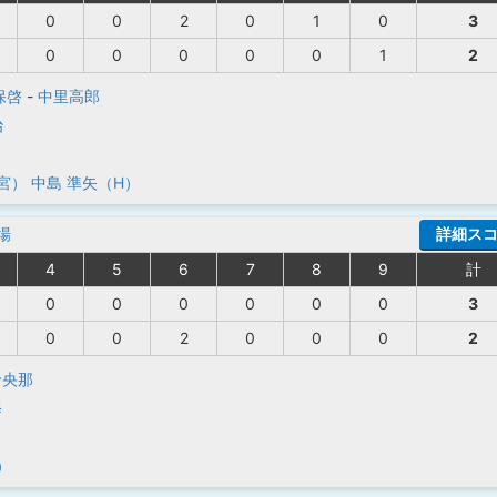
0
0
2
0
1
0
3
0
0
0
0
0
1
2
保啓
-
中里高郎
治
宮）
中島 準矢（H）
場
詳細ス
4
5
6
7
8
9
計
0
0
0
0
0
0
3
0
0
2
0
0
0
2
怜央那
修
）