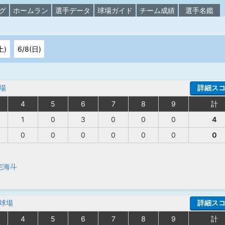
グ
ホームラン
選手データ
球場ガイド
チーム成績
選手名鑑
土)
6/8(日)
場
詳細ス
4
5
6
7
8
9
計
1
0
3
0
0
0
4
0
0
0
0
0
0
0
宅海斗
球場
詳細ス
4
5
6
7
8
9
計