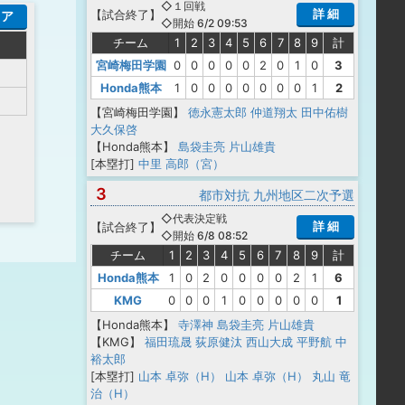
◇１回戦
詳 細
【
試合終了
】
コア
◇開始 6/2 09:53
チーム
1
2
3
4
5
6
7
8
9
計
宮崎梅田学園
0
0
0
0
0
2
0
1
0
3
Honda熊本
1
0
0
0
0
0
0
0
1
2
【宮崎梅田学園】
徳永憲太郎
仲道翔太
田中佑樹
大久保啓
【Honda熊本】
島袋圭亮
片山雄貴
[本塁打]
中里 高郎（宮）
3
都市対抗 九州地区二次予選
◇代表決定戦
詳 細
【
試合終了
】
◇開始 6/8 08:52
チーム
1
2
3
4
5
6
7
8
9
計
Honda熊本
1
0
2
0
0
0
0
2
1
6
KMG
0
0
0
1
0
0
0
0
0
1
【Honda熊本】
寺澤神
島袋圭亮
片山雄貴
【KMG】
福田琉晟
荻原健汰
西山大成
平野航
中
裕太郎
[本塁打]
山本 卓弥（H）
山本 卓弥（H）
丸山 竜
治（H）