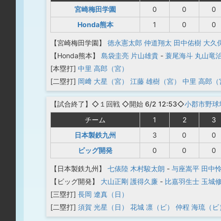
宮崎梅田学園
0
0
0
Honda熊本
1
0
0
【宮崎梅田学園】
徳永憲太郎
仲道翔太
田中佑樹
大久
【Honda熊本】
島袋圭亮
片山雄貴
-
蓑尾海斗
丸山竜
[本塁打]
中里 高郎（宮）
[二塁打]
岡﨑 大星（宮）
江藤 雄樹（宮）
中里 高郎（
【
試合終了
】◇１回戦
◇開始 6/2 12:53◇
小郡市野球
チーム
1
2
3
日本製鉄九州
3
0
0
ビッグ開発
0
0
0
【日本製鉄九州】
七俵陸
木村駿太朗
-
与座嵩平
田中
【ビッグ開発】
大山正剛
護得久廉
-
比嘉羽生士
玉城
[三塁打]
長岡 遼真（日）
[二塁打]
須賀 光星（日）
花城 凛（ビ）
仲程 海琉（ビ