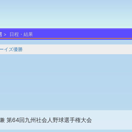
選
日程・結果
ーイズ優勝
兼 第64回九州社会人野球選手権大会