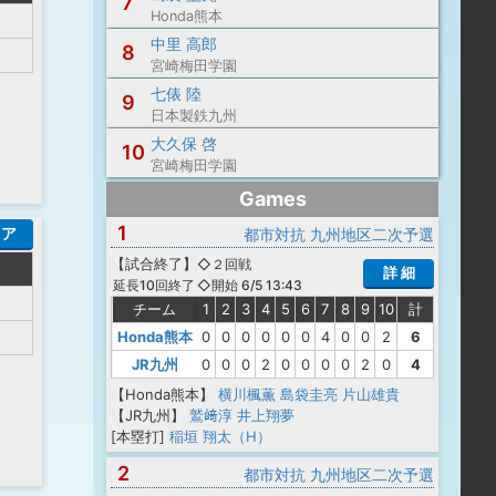
7
Honda熊本
中里 高郎
8
宮崎梅田学園
七俵 陸
9
日本製鉄九州
大久保 啓
10
宮崎梅田学園
Games
1
コア
都市対抗 九州地区二次予選
【
試合終了
】
◇２回戦
詳 細
◇開始 6/5 13:43
延長10回終了
チーム
1
2
3
4
5
6
7
8
9
10
計
Honda熊本
0
0
0
0
0
0
4
0
0
2
6
JR九州
0
0
0
2
0
0
0
0
2
0
4
【Honda熊本】
横川楓薫
島袋圭亮
片山雄貴
【JR九州】
鷲﨑淳
井上翔夢
[本塁打]
稲垣 翔太（H）
2
都市対抗 九州地区二次予選