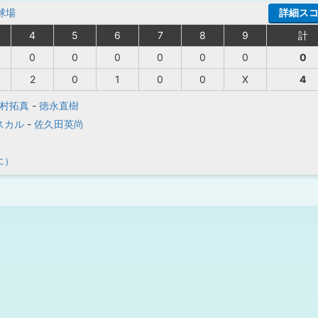
球場
詳細ス
4
5
6
7
8
9
計
0
0
0
0
0
0
0
2
0
1
0
0
X
4
村拓真
-
徳永直樹
スカル
-
佐久田英尚
エ）