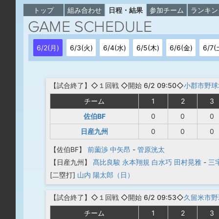
トップ
組み合わせ
日程・結果
参加チーム
ランキン
6/2(月)
6/3(火)
6/4(水)
6/5(木)
6/6(金)
6/7(
【
試合終了
】◇１回戦
◇開始 6/2 09:50◇
小郡市野球
チーム
1
2
3
佐伯BF
0
0
0
日産九州
0
0
0
【佐伯BF】
前薗渉
中矢昂
-
管原洸太
【日産九州】
髙比良駿
永本翔規
白水巧
田村晃雅
-
三
[二塁打]
山内 陽太郎（日）
【
試合終了
】◇１回戦
◇開始 6/2 09:53◇
久留米市野
チーム
1
2
3