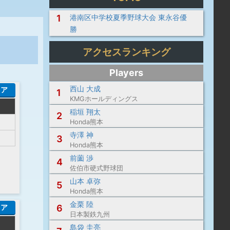
1
港南区中学校夏季野球大会 東永谷優
勝
アクセスランキング
Players
西山 大成
コア
1
KMGホールディングス
稲垣 翔太
2
Honda熊本
寺澤 神
3
Honda熊本
前薗 渉
4
佐伯市硬式野球団
山本 卓弥
5
Honda熊本
金栗 陸
6
コア
日本製鉄九州
島袋 圭亮