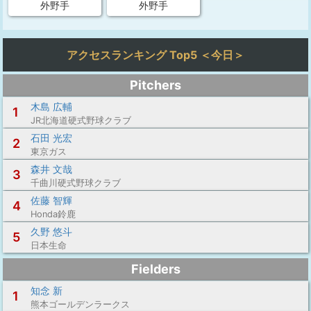
外野手
外野手
アクセスランキング Top5 ＜今日＞
Pitchers
木島 広輔
1
JR北海道硬式野球クラブ
石田 光宏
2
東京ガス
森井 文哉
3
千曲川硬式野球クラブ
佐藤 智輝
4
Honda鈴鹿
久野 悠斗
5
日本生命
Fielders
知念 新
1
熊本ゴールデンラークス