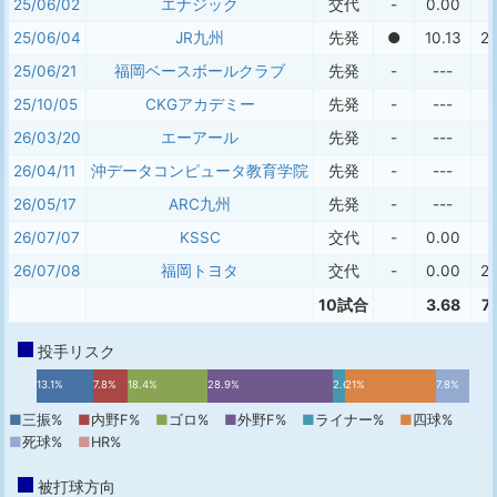
25/06/02
エナジック
交代
-
0.00
25/06/04
JR九州
先発
●
10.13
2 
25/06/21
福岡ベースボールクラブ
先発
-
---
25/10/05
CKGアカデミー
先発
-
---
26/03/20
エーアール
先発
-
---
26/04/11
沖データコンピュータ教育学院
先発
-
---
26/05/17
ARC九州
先発
-
---
26/07/07
KSSC
交代
-
0.00
26/07/08
福岡トヨタ
交代
-
0.00
2 
10試合
3.68
7 
投手リスク
13.1%
7.8%
18.4%
28.9%
2.6%
21%
7.8%
■
三振%
■
内野F%
■
ゴロ%
■
外野F%
■
ライナー%
■
四球%
■
死球%
■
HR%
被打球方向