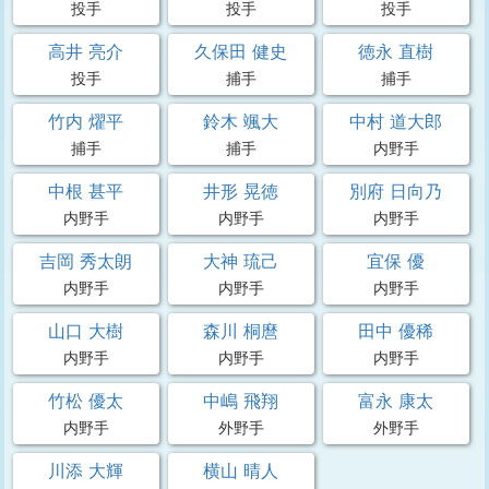
投手
投手
投手
高井 亮介
久保田 健史
徳永 直樹
投手
捕手
捕手
竹内 燿平
鈴木 颯大
中村 道大郎
捕手
捕手
内野手
中根 甚平
井形 晃徳
別府 日向乃
内野手
内野手
内野手
吉岡 秀太朗
大神 琉己
宜保 優
内野手
内野手
内野手
山口 大樹
森川 桐麿
田中 優稀
内野手
内野手
内野手
竹松 優太
中嶋 飛翔
富永 康太
内野手
外野手
外野手
川添 大輝
横山 晴人