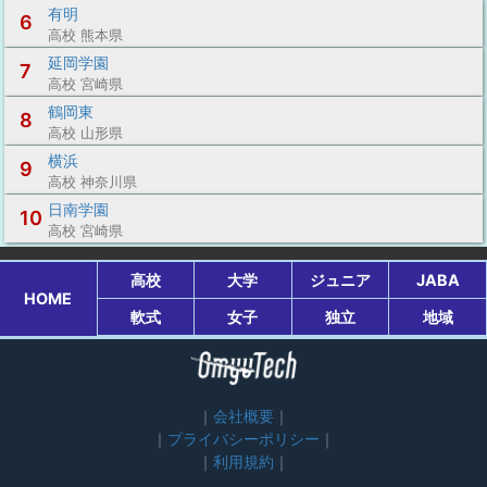
有明
6
高校 熊本県
延岡学園
7
高校 宮崎県
鶴岡東
8
高校 山形県
横浜
9
高校 神奈川県
日南学園
10
高校 宮崎県
高校
大学
ジュニア
JABA
HOME
軟式
女子
独立
地域
会社概要
プライバシーポリシー
利用規約