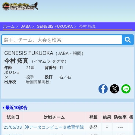
ホーム
JABA
GENESIS FUKUOKA
今村 拓真
GENESIS FUKUOKA
（JABA・福岡）
今村 拓真
（イマムラ タクマ）
年齢
21歳
背番号
11
ポジショ
ン
投手
投打
右／右
出身校
岩国商業高校
• 最近10試合
試合日
対戦チーム
登板
結果
防御率
投
25/05/03
沖データコンピュータ教育学院
先発
-
---