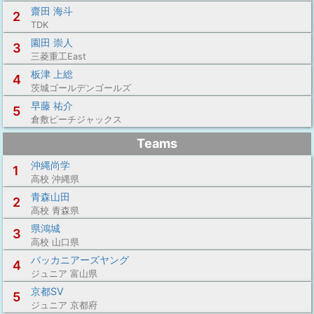
齋田 海斗
2
TDK
園田 崇人
3
三菱重工East
板津 上総
4
茨城ゴールデンゴールズ
早藤 祐介
5
倉敷ピーチジャックス
Teams
沖縄尚学
1
高校 沖縄県
青森山田
2
高校 青森県
県鴻城
3
高校 山口県
バッカニアーズヤング
4
ジュニア 富山県
京都SV
5
ジュニア 京都府