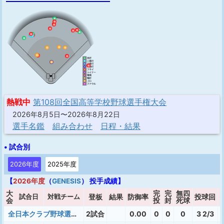
熱戦中
第108回全国高等学校野球選手権大会
2026年8月5日〜2026年8月22日
選手名鑑
組み合わせ
日程・結果
• 試合別
2026年度
2025年度
【
2026年度
（
GENESIS
） 投手成績】
大
完
完
無四
試合日
対戦チーム
登板
結果
防御率
投球回
会
投
封
死球
全日本クラブ野球選手権九州地区予選
2試合
0.00
0
0
0
3 2/3