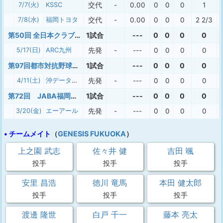
7/7(火)
KSSC
交代
-
0.00
0
0
0
1
7/8(水)
福岡トヨタ
交代
-
0.00
0
0
0
2 2/3
第50回 全日本クラブ野球選手権大会 福岡県予選
1試合
---
0
0
0
0
5/17(日)
ARC九州
先発
-
---
0
0
0
0
第97回都市対抗野球大会 福岡予選
1試合
---
0
0
0
0
4/11(土)
沖データコンピュータ教育学院
先発
-
---
0
0
0
0
第72回 JABA福岡県野球連盟会長杯
1試合
---
0
0
0
0
3/20(金)
エーアール
先発
-
---
0
0
0
0
• チームメイト
（
GENESIS FUKUOKA
）
上之園 武志
佐々井 健
吉田 颯
投手
投手
投手
安里 昌浩
徳川 竜馬
本田 健太郎
投手
投手
投手
渡邊 隆世
白戸 千一
藤本 亮太