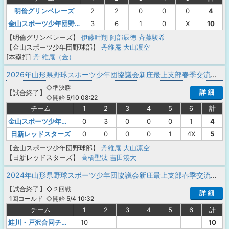
明倫グリンベレーズ
2
2
0
0
0
4
金山スポーツ少年団野球部
3
6
1
0
X
10
【明倫グリンベレーズ】
伊藤叶翔
阿部辰徳
斉藤駿希
【金山スポーツ少年団野球部】
丹維庵
大山凜空
[本塁打]
丹 維庵（金）
2026年山形県野球スポーツ少年団協議会新庄最上支部春季交流大会
◇準決勝
詳 細
【
試合終了
】
◇開始 5/10 08:22
チーム
1
2
3
4
5
6
計
金山スポーツ少年団野球部
0
3
0
0
0
1
4
日新レッドスターズ
0
0
0
0
1
4X
5
【金山スポーツ少年団野球部】
丹維庵
大山凛空
【日新レッドスターズ】
高橋聖汰
吉田湊大
2024年山形県野球スポーツ少年団協議会新庄最上支部春季交流大会
【
試合終了
】
◇２回戦
詳 細
◇開始 5/4 10:32
1回コールド
チーム
1
2
3
4
5
6
計
鮭川・戸沢合同チーム
10
10