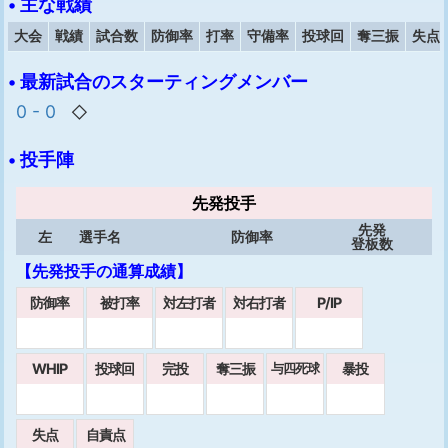
• 主な戦績
大会
戦績
試合数
防御率
打率
守備率
投球回
奪三振
失点
• 最新試合のスターティングメンバー
0 - 0
◇
• 投手陣
先発投手
先発
左
選手名
防御率
登板数
【先発投手の通算成績】
防御率
被打率
対左打者
対右打者
P/IP
WHIP
投球回
完投
奪三振
暴投
与四死球
失点
自責点