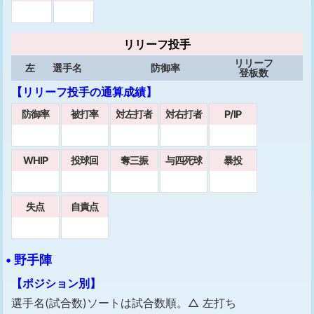
リリーフ投手
リリーフ
左
選手名
防御率
登板数
【リリーフ投手の通算成績】
防御率
被打率
対左打者
対右打者
P/IP
WHIP
投球回
奪三振
与四死球
暴投
失点
自責点
• 野手陣
【ポジション別】
選手名(試合数)ソートは試合数順。△ 左打ち