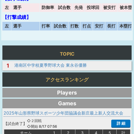
左
選手
防御率
試合数
先発
投球回
被安打
被本塁
【打撃成績】
左
選手
打率
試合数
打数
打点
安打
長打
本塁打
TOPIC
1
港南区中学校夏季野球大会 東永谷優勝
アクセスランキング
Players
Games
2025年山形県野球スポーツ少年団協議会新庄最上新人交流大会
◇２回戦
詳 細
【
試合終了
】
◇開始 8/17 07:56
チーム
1
2
3
4
5
計