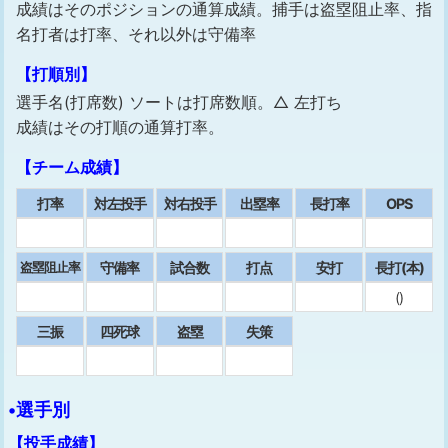
成績はそのポジションの通算成績。捕手は盗塁阻止率、指
名打者は打率、それ以外は守備率
【打順別】
選手名(打席数) ソートは打席数順。△ 左打ち
成績はその打順の通算打率。
【チーム成績】
打率
対左投手
対右投手
出塁率
⻑打率
OPS
守備率
試合数
打点
安打
⻑打(本)
盗塁阻止率
()
三振
四死球
盗塁
失策
•選手別
【投手成績】