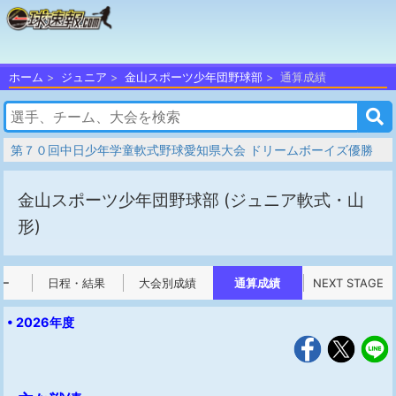
ホーム
ジュニア
金山スポーツ少年団野球部
通算成績
第７０回中日少年学童軟式野球愛知県大会 ドリームボーイズ優勝
金山スポーツ少年団野球部
(ジュニア軟式・山
形)
ー
日程・結果
大会別成績
通算成績
NEXT STAGE
• 2026年度