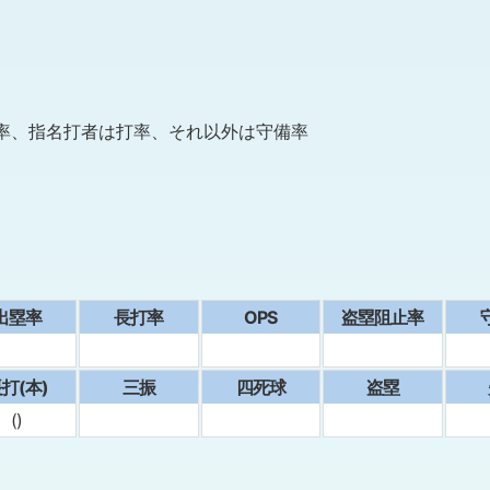
率、指名打者は打率、それ以外は守備率
出塁率
⻑打率
OPS
盗塁阻止率
打(本)
三振
四死球
盗塁
()