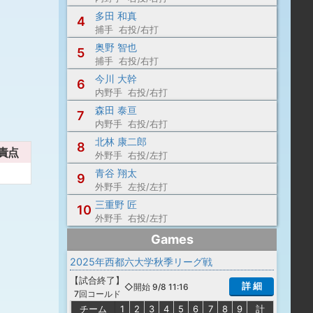
多田 和真
4
捕手 右投/右打
奥野 智也
5
捕手 右投/右打
今川 大幹
6
内野手 右投/右打
森田 泰亘
7
内野手 右投/右打
北林 康二郎
8
責点
外野手 右投/左打
青谷 翔太
9
外野手 左投/左打
三重野 匠
10
外野手 右投/左打
Games
2025年西都六大学秋季リーグ戦
【
試合終了
】
詳 細
◇開始 9/8 11:16
7回コールド
チーム
1
2
3
4
5
6
7
8
9
計