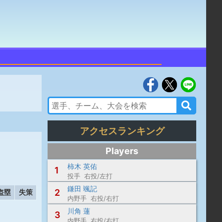
アクセスランキング
Players
柿木 英佑
1
投手 右投/左打
鎌田 颯記
2
盗塁
失策
内野手 右投/右打
川角 蓮
3
内野手 右投/右打