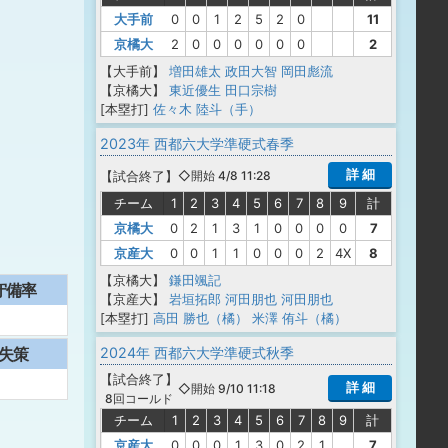
大手前
0
0
1
2
5
2
0
11
京橘大
2
0
0
0
0
0
0
2
【大手前】
増田雄太
政田大智
岡田彪流
【京橘大】
東近優生
田口宗樹
[本塁打]
佐々木 陸斗（手）
2023年 西都六大学準硬式春季
詳 細
【
試合終了
】
◇開始 4/8 11:28
チーム
1
2
3
4
5
6
7
8
9
計
京橘大
0
2
1
3
1
0
0
0
0
7
京産大
0
0
1
1
0
0
0
2
4X
8
【京橘大】
鎌田颯記
守備率
【京産大】
岩垣拓郎
河田朋也
河田朋也
[本塁打]
高田 勝也（橘）
米澤 侑斗（橘）
2024年 西都六大学準硬式秋季
失策
【
試合終了
】
詳 細
◇開始 9/10 11:18
8回コールド
チーム
1
2
3
4
5
6
7
8
9
計
京産大
0
0
0
1
3
0
2
1
7