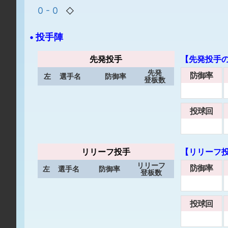
0 - 0
◇
• 投手陣
先発投手
【先発投手
先発
防御率
左
選手名
防御率
登板数
投球回
リリーフ投手
【リリーフ
リリーフ
防御率
左
選手名
防御率
登板数
投球回