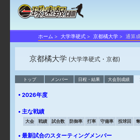
ホーム
大学準硬式
京都橘大学
通算
京都橘大学
(大学準硬式・京都)
トップ
メンバー
日程・結果
大会別成績
• 2026年度
• 主な戦績
大会
戦績
試合数
防御率
打率
守備率
投球回
• 最新試合のスターティングメンバー