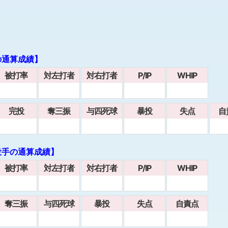
の通算成績】
被打率
対左打者
対右打者
P/IP
WHIP
完投
奪三振
与四死球
暴投
失点
自
投手の通算成績】
被打率
対左打者
対右打者
P/IP
WHIP
奪三振
与四死球
暴投
失点
自責点