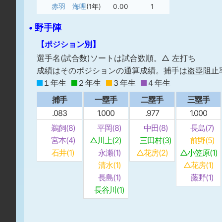
赤羽 海哩
(1年)
0.00
1
• 野手陣
【ポジション別】
選手名(試合数)ソートは試合数順。△ 左打ち
成績はそのポジションの通算成績。捕手は盗塁阻止
１年生
２年生
３年生
４年生
捕手
一塁手
二塁手
三塁手
.083
1.000
.977
1.000
鵜飼(8)
平岡(8)
中田(8)
長島(7)
宮本(4)
△川上(2)
三田村(3)
前野(5)
石井(1)
永瀬(1)
△花房(2)
△小笠原(1)
清水(1)
△花房(1)
長島(1)
藤野(1)
長谷川(1)