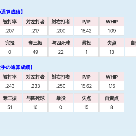
の通算成績】
被打率
対左打者
対右打者
P/IP
WHIP
.207
.217
.200
16.42
1.09
完投
奪三振
与四死球
暴投
失点
自
0
49
22
1
13
投手の通算成績】
被打率
対左打者
対右打者
P/IP
WHIP
.243
.233
.250
15.62
1.15
奪三振
与四死球
暴投
失点
自責点
51
16
0
15
8