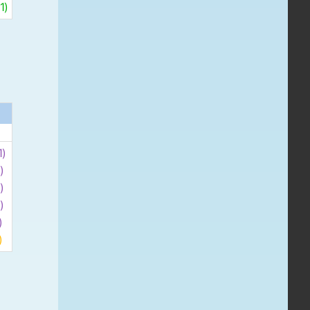
)
)
)
)
)
)
)