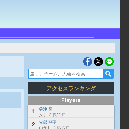
アクセスランキング
Players
谷津 輝
1
投手 右投/右打
安部 翔夢
2
内野手 右投/右打