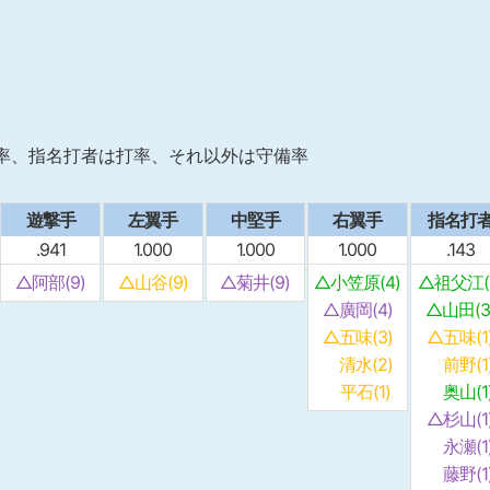
率、指名打者は打率、それ以外は守備率
遊撃手
左翼手
中堅手
右翼手
指名打
.941
1.000
1.000
1.000
.143
△阿部(9)
△山谷(9)
△菊井(9)
△小笠原(4)
△祖父江(
△廣岡(4)
△山田(3
△五味(3)
△五味(1
清水(2)
前野(1
平石(1)
奥山(1
△杉山(1
永瀬(1
藤野(1