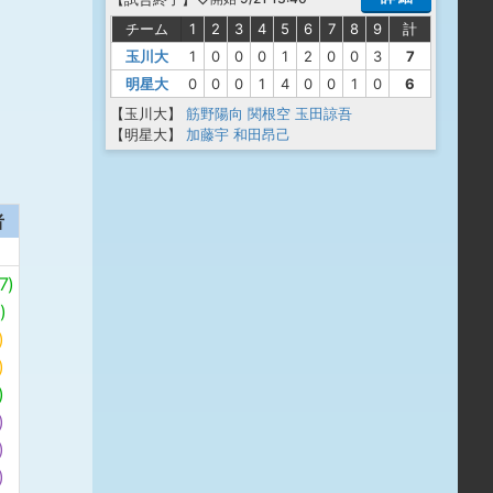
チーム
1
2
3
4
5
6
7
8
9
計
玉川大
1
0
0
0
1
2
0
0
3
7
明星大
0
0
0
1
4
0
0
1
0
6
【玉川大】
筋野陽向
関根空
玉田諒吾
【明星大】
加藤宇
和田昂己
者
7)
)
)
)
)
)
)
)