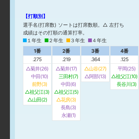
【打順別】
選手名(打席数) ソートは打席数順。△ 左打ち
成績はその打順の通算打率。
１年生
２年生
３年生
４年生
1番
2番
3番
4番
.275
.219
.364
.125
△菊井(26)
△菊井(17)
△山谷(27)
平岡(25)
中田(10)
三田村(7)
△阿部(13)
△祖父江(10)
前野(3)
中田(6)
長谷川(3)
△祖父江(3)
△祖父江(5)
△山田(2)
△花房(3)
長島(3)
永瀬(1)