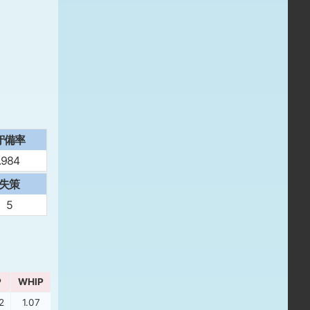
守備率
.984
失策
5
P
WHIP
2
1.07