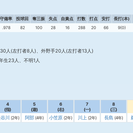
守備率
投球回
奪三振
失点
自責点
打数
打点
安打
長打(本)
.978
82
100
28
16
288
20
66
9(0)
30人(左打者8人)、外野手20人(左打者13人)
年生23人、不明1人
4
5
6
7
8
(指)
(遊)
(右)
(一)
(三)
長谷川
阿部
小笠原
川上
長島
(2年)
(4年)
(2年)
(2年)
(4年)