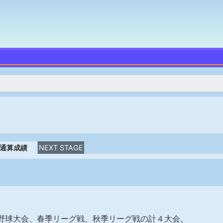
通算成績
NEXT STAGE
野球大会、春季リーグ戦、秋季リーグ戦の計４大会。