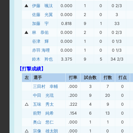
▲
伊藤 颯汰
0.000
1
0
0 2/3
佐藤 光翼
0.000
2
0
3
加藤 宇
0.818
9
1
33
▲
林 恭佑
0.000
2
0
0 2/3
谷津 輝
0.000
1
0
0 1/3
赤羽 海哩
0.000
1
0
0 1/3
鈴木 羚也
3.375
9
5
34 2/3
【打撃成績】
左
選手
打率
試合数
打数
打点
三田村 幸輔
.000
3
7
0
中田 光琉
.200
9
20
0
△
五味 秀太
.222
4
9
0
前野 純希
.154
6
13
0
奥山 悠仁
.000
1
1
0
△
宗像 雄太朗
.000
1
0
0