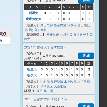
詳 細
【
試合終了
】
◇開始 3/1 09:37
チーム
1
2
3
4
5
6
7
8
9
計
明星大
0
0
0
0
0
0
0
0
1
1
慶應義塾大
1
0
0
0
0
0
0
0
0
1
【明星大】
増田竜輝
佐藤光翼
林恭佑
櫛田翔也
中村翔
宮下大和
責点
【慶應義塾大】
齊藤眞俊
品川千尋
青柳青柳
谷口
和大
8
2024年 首都大学春季(2部)
【
試合終了
】
詳 細
◇開始 4/7 08:59
延長13回終了
チーム
1
2
3
4
5
6
7
8
9
計
明星大
0
0
0
1
0
0
1
0
0
2
明学大
1
0
1
0
0
0
0
0
0
2
【明星大】
中村翔
舘野智靖
木上玲伸
柳沼勇輝
【明学大】
髙橋風太
大西泰新
[本塁打]
篠田 隼（明）
2025 首都大学野球秋季２部
詳 細
【
試合終了
】
◇開始 9/21 13:40