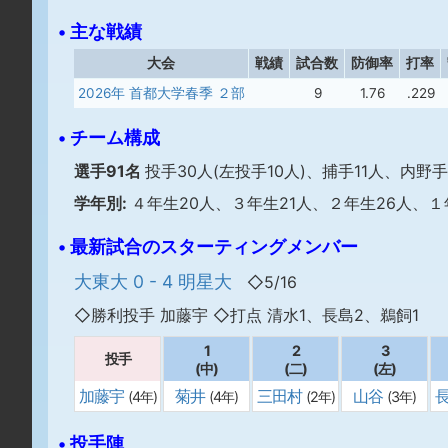
• 主な戦績
大会
戦績
試合数
防御率
打率
2026年 首都大学春季 ２部
9
1.76
.229
• チーム構成
選手91名
投手30人(左投手10人)、捕手11人、内野手
学年別:
４年生20人、３年生21人、２年生26人、１
• 最新試合のスターティングメンバー
大東大 0 - 4 明星大
◇5/16
◇勝利投手 加藤宇 ◇打点 清水1、長島2、鵜飼1
1
2
3
投手
(中)
(二)
(左)
加藤宇
菊井
三田村
山谷
(4年)
(4年)
(2年)
(3年)
• 投手陣