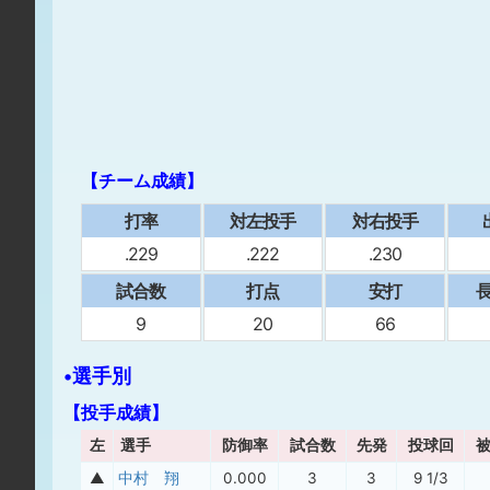
【チーム成績】
打率
対左投手
対右投手
.229
.222
.230
試合数
打点
安打
⻑
9
20
66
•選手別
【投手成績】
左
選手
防御率
試合数
先発
投球回
▲
中村 翔
0.000
3
3
9 1/3