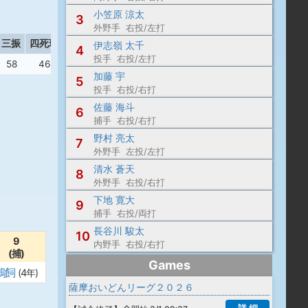
小笠原 涼太
3
外野手 右投/左打
三振
四死球
盗塁
失策
伊志嶺 太千
4
投手 右投/左打
58
46
10
7
加藤 宇
5
投手 右投/右打
佐藤 海斗
6
捕手 右投/右打
野村 亮太
7
外野手 左投/左打
清水 蒼天
8
外野手 右投/右打
下地 寛大
9
捕手 右投/両打
長谷川 駿太
10
9
内野手 右投/右打
(捕)
Games
鵜飼
(4年)
薩摩おいどんリーグ２０２６