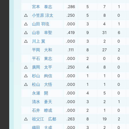
宮本 泰志
.286
5
7
1
△
小笠原 涼太
.250
5
8
0
△
山田 羽琉
.000
3
4
1
△
山谷 幸聖
.419
9
31
6
△
川上 翼
.000
3
2
0
平岡 大和
.111
8
27
2
平石 東志
.000
2
0
0
△
廣岡 太平
.250
4
8
0
△
杉山 絢信
.000
1
1
0
△
松山 大悟
.000
1
1
0
永瀬 開
.000
4
5
0
清水 蒼天
.000
3
2
1
石井 瞭成
.000
2
1
0
△
祖父江 広都
.263
8
19
2
織田 大成
.000
3
2
0