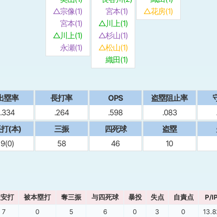
△宗像(1)
宮本(1)
△花房(1)
宮本(1)
△川上(1)
△川上(1)
△杉山(1)
永瀬(1)
△松山(1)
織田(1)
出塁率
⻑打率
OPS
盗塁阻止率
.334
.264
.598
.083
打(本)
三振
四死球
盗塁
9(0)
58
46
10
被安打
被本塁打
奪三振
与四死球
暴投
失点
自責点
P/I
7
0
5
6
0
3
0
13.8