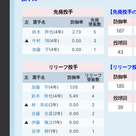
先発投手
【先発投手
先発
防御率
左
選手名
防御率
登板数
1.67
鈴木 羚也
(4年)
2.73
5
▲
中村 翔
(4年)
0.00
3
投球回
加藤 宇
(4年)
0.00
1
43
リリーフ投手
【リリーフ
リリーフ
防御率
左
選手名
防御率
登板数
1.85
加藤 宇
(4年)
1.05
8
鈴木 羚也
(4年)
5.40
4
投球回
▲
林 恭佑
(2年)
0.00
2
39
佐藤 光翼
(2年)
0.00
2
▲
伊藤 颯汰
(1年)
0.00
1
谷津 輝
(1年)
0.00
1