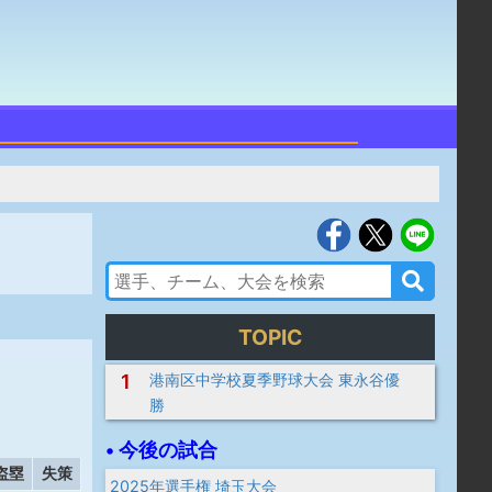
TOPIC
1
港南区中学校夏季野球大会 東永谷優
勝
• 今後の試合
盗塁
失策
2025年選手権 埼玉大会