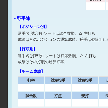
• 野手陣
【ポジション別】
選手名(試合数)ソートは試合数順。△ 左打ち
成績はそのポジションの通算成績。捕手は盗塁阻止
【打順別】
選手名(打席数) ソートは打席数順。△ 左打ち
成績はその打順の通算打率。
【チーム成績】
打率
対左投手
対右投手
試合数
打点
安打
⻑