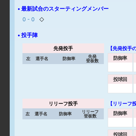
• 最新試合のスターティングメンバー
0 - 0
◇
• 投手陣
先発投手
【先発投手
先発
防御率
左
選手名
防御率
登板数
投球回
リリーフ投手
【リリーフ
リリーフ
防御率
左
選手名
防御率
登板数
投球回