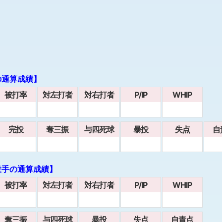
の通算成績】
被打率
対左打者
対右打者
P/IP
WHIP
完投
奪三振
与四死球
暴投
失点
自
投手の通算成績】
被打率
対左打者
対右打者
P/IP
WHIP
奪三振
与四死球
暴投
失点
自責点