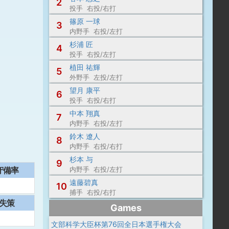
2
投手 右投/右打
篠原 一球
3
内野手 右投/左打
杉浦 匠
4
投手 右投/左打
植田 祐輝
5
外野手 左投/左打
望月 康平
6
投手 右投/右打
中本 翔真
7
内野手 右投/左打
鈴木 遼人
8
内野手 右投/右打
杉本 与
9
守備率
内野手 右投/左打
遠藤碧真
10
捕手 右投/右打
失策
Games
文部科学大臣杯第76回全日本選手権大会