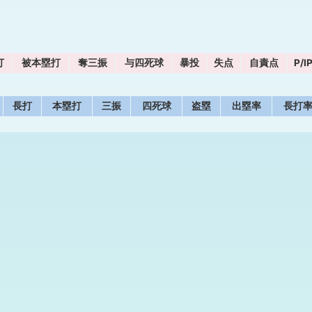
打
被本塁打
奪三振
与四死球
暴投
失点
自責点
P/I
長打
本塁打
三振
四死球
盗塁
出塁率
長打