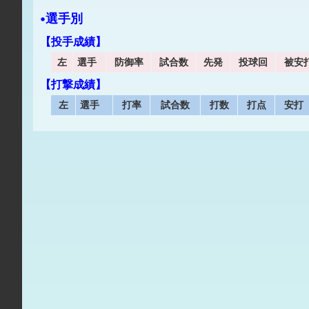
•選手別
【投手成績】
左
選手
防御率
試合数
先発
投球回
被安
【打撃成績】
左
選手
打率
試合数
打数
打点
安打