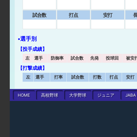
試合数
打点
安打
⻑
•選手別
【投手成績】
左
選手
防御率
試合数
先発
投球回
被安
【打撃成績】
左
選手
打率
試合数
打数
打点
安打
HOME
高校
野球
大学
野球
ジュニア
JABA