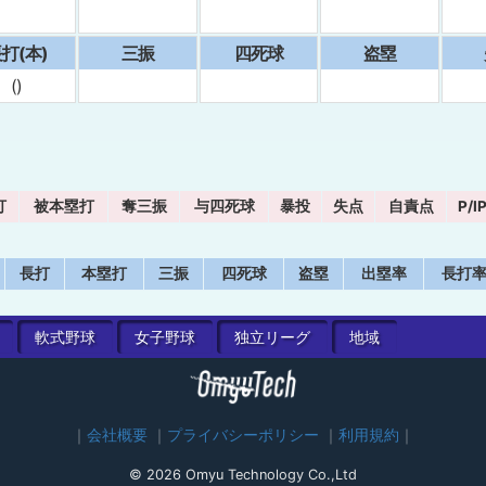
打(本)
三振
四死球
盗塁
()
打
被本塁打
奪三振
与四死球
暴投
失点
自責点
P/I
長打
本塁打
三振
四死球
盗塁
出塁率
長打
軟式
野球
女子
野球
独立
リーグ
地域
会社概要
プライバシーポリシー
利用規約
© 2026 Omyu Technology Co.,Ltd