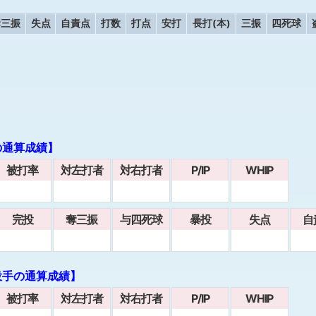
奪三振
失点
自責点
打数
打点
安打
長打(本)
三振
四死球
の通算成績】
被打率
対左打者
対右打者
P/IP
WHIP
完投
奪三振
与四死球
暴投
失点
自
投手の通算成績】
被打率
対左打者
対右打者
P/IP
WHIP