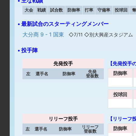
• 主な戦績
大会
戦績
試合数
防御率
打率
守備率
投球回
• 最新試合のスターティングメンバー
大分商 9 - 1 国東
◇7/11 ◇別大興産スタジアム
• 投手陣
先発投手
【先発投手
先発
防御率
左
選手名
防御率
登板数
投球回
リリーフ投手
【リリーフ
リリーフ
防御率
左
選手名
防御率
登板数