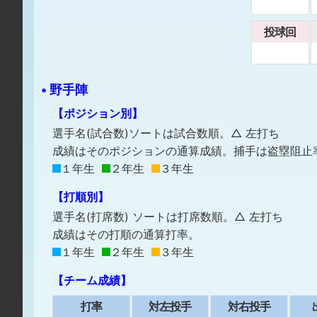
投球回
• 野手陣
【ポジション別】
選手名(試合数)ソートは試合数順。△ 左打ち
成績はそのポジションの通算成績。捕手は盗塁阻止
１年生
２年生
３年生
【打順別】
選手名(打席数) ソートは打席数順。△ 左打ち
成績はその打順の通算打率。
１年生
２年生
３年生
【チーム成績】
打率
対左投手
対右投手