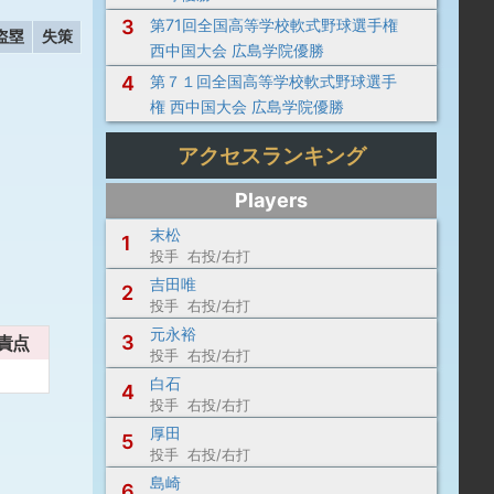
3
第71回全国高等学校軟式野球選手権
盗塁
失策
西中国大会 広島学院優勝
4
第７１回全国高等学校軟式野球選手
権 西中国大会 広島学院優勝
アクセスランキング
Players
末松
1
投手 右投/右打
吉田唯
2
投手 右投/右打
元永裕
3
責点
投手 右投/右打
白石
4
投手 右投/右打
厚田
5
投手 右投/右打
島崎
6