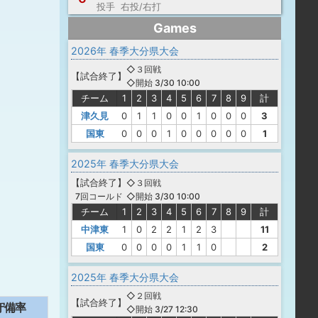
投手 右投/右打
Games
2026年 春季大分県大会
◇３回戦
【
試合終了
】
◇開始 3/30 10:00
チーム
1
2
3
4
5
6
7
8
9
計
津久見
0
1
1
0
0
1
0
0
0
3
国東
0
0
0
1
0
0
0
0
0
1
2025年 春季大分県大会
【
試合終了
】
◇３回戦
◇開始 3/30 10:00
7回コールド
チーム
1
2
3
4
5
6
7
8
9
計
中津東
1
0
2
2
1
2
3
11
国東
0
0
0
0
1
1
0
2
2025年 春季大分県大会
◇２回戦
【
試合終了
】
守備率
◇開始 3/27 12:30