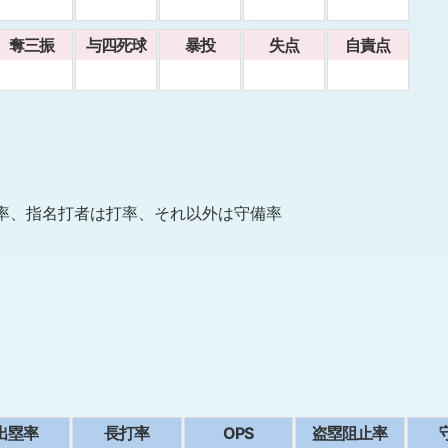
奪三振
与四死球
暴投
失点
自責点
率、指名打者は打率、それ以外は守備率
出塁率
⻑打率
OPS
盗塁阻止率