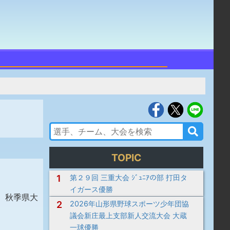
TOPIC
1
第２９回 三重大会 ｼﾞｭﾆｱの部 打田タ
イガース優勝
、秋季県大
2
2026年山形県野球スポーツ少年団協
議会新庄最上支部新人交流大会 大蔵
一球優勝