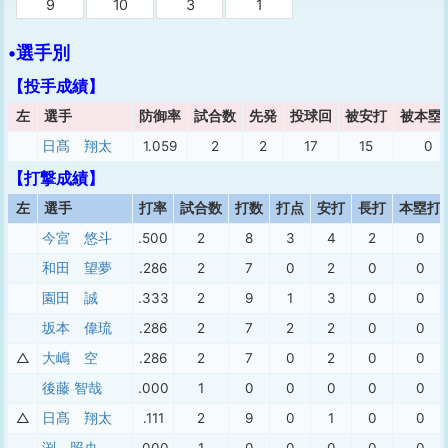
9
10
3
1
•選手別
【投手成績】
左
選手
防御率
試合数
先発
投球回
被安打
被本塁
日髙 翔太
1.059
2
2
17
15
0
【打撃成績】
左
選手
打率
試合数
打数
打点
安打
長打
本塁打
今宮 悠斗
.500
2
8
3
4
2
0
和田 望夢
.286
2
7
0
2
0
0
園田 誠
.333
2
9
1
3
0
0
坂本 偉琉
.286
2
7
2
2
0
0
△
大嶋 空
.286
2
7
0
2
0
0
後藤 智哉
.000
1
0
0
0
0
0
△
日髙 翔太
.111
2
9
0
1
0
0