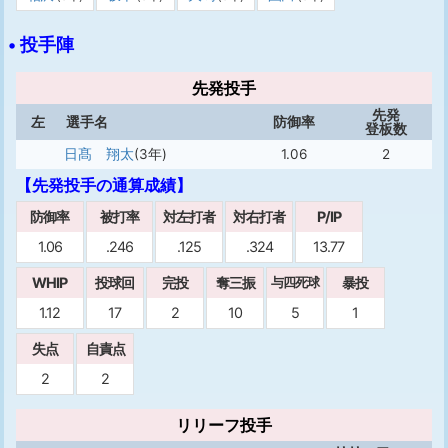
• 投手陣
先発投手
先発
左
選手名
防御率
登板数
日髙 翔太
(3年)
1.06
2
【先発投手の通算成績】
防御率
被打率
対左打者
対右打者
P/IP
1.06
.246
.125
.324
13.77
WHIP
投球回
完投
奪三振
暴投
与四死球
1.12
17
2
10
5
1
失点
自責点
2
2
リリーフ投手