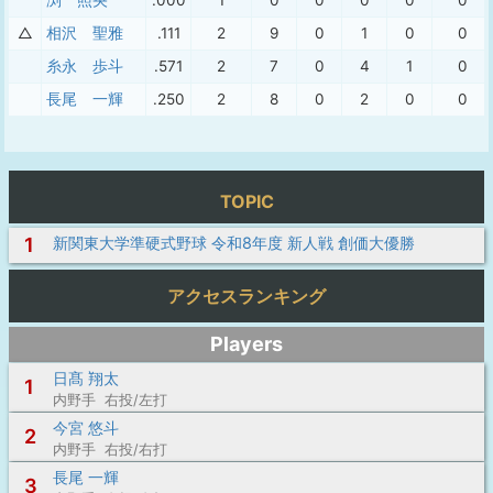
渕 照央
.000
1
0
0
0
0
0
△
相沢 聖雅
.111
2
9
0
1
0
0
糸永 歩斗
.571
2
7
0
4
1
0
長尾 一輝
.250
2
8
0
2
0
0
TOPIC
1
新関東大学準硬式野球 令和8年度 新人戦 創価大優勝
アクセスランキング
Players
日髙 翔太
1
内野手 右投/左打
今宮 悠斗
2
内野手 右投/右打
長尾 一輝
3