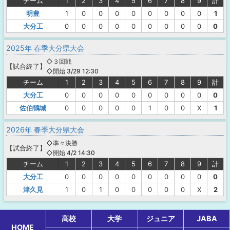
チーム
1
2
3
4
5
6
7
8
9
計
明豊
1
0
0
0
0
0
0
0
0
1
大分工
0
0
0
0
0
0
0
0
0
0
2025年 春季大分県大会
◇３回戦
【
試合終了
】
◇開始 3/29 12:30
チーム
1
2
3
4
5
6
7
8
9
計
大分工
0
0
0
0
0
0
0
0
0
0
佐伯鶴城
0
0
0
0
0
1
0
0
X
1
2026年 春季大分県大会
◇準々決勝
【
試合終了
】
◇開始 4/2 14:30
チーム
1
2
3
4
5
6
7
8
9
計
大分工
0
0
0
0
0
0
0
0
0
0
津久見
1
0
1
0
0
0
0
0
X
2
高校
大学
ジュニア
JABA
HOME