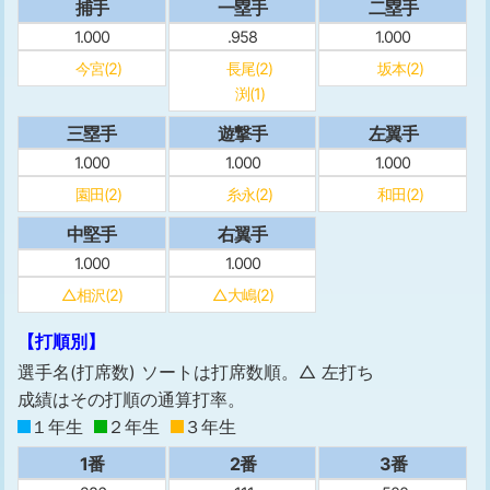
捕手
一塁手
二塁手
1.000
.958
1.000
今宮(2)
長尾(2)
坂本(2)
渕(1)
三塁手
遊撃手
左翼手
1.000
1.000
1.000
園田(2)
糸永(2)
和田(2)
中堅手
右翼手
1.000
1.000
△相沢(2)
△大嶋(2)
【打順別】
選手名(打席数) ソートは打席数順。△ 左打ち
成績はその打順の通算打率。
１年生
２年生
３年生
1番
2番
3番