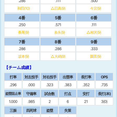
.286
.111
.500
和田(10)
△日髙(9)
今宮(9)
4番
5番
6番
.250
.571
.111
長尾(9)
糸永(9)
△相沢(9)
7番
8番
9番
.286
.286
.333
坂本(9)
△大嶋(9)
園田(9)
【チーム成績】
打率
対左投手
対右投手
出塁率
⻑打率
OPS
.296
.000
.323
.383
.352
.735
守備率
試合数
打点
安打
⻑打(本)
盗塁阻止率
1.000
.985
2
6
21
3(0)
三振
四死球
盗塁
失策