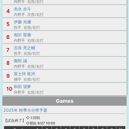
内野手 右投/右打
糸永 歩斗
4
内野手 左投/右打
伊藤 光優
5
投手 右投/右打
相沢 聖雅
6
内野手 右投/左打
吉良 亮之輔
7
投手 右投/右打
園田 誠
8
内野手 右投/右打
富士持 龍河
9
捕手 右投/右打
和田 望夢
10
外野手 右投/右打
Games
2025年 秋季大分県予選
◇３回戦
【
試合終了
】
◇開始 9/27 10:00