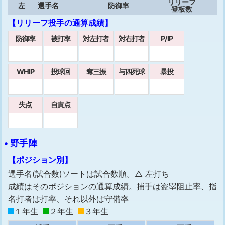
リリーフ
左
選手名
防御率
登板数
【リリーフ投手の通算成績】
防御率
被打率
対左打者
対右打者
P/IP
WHIP
投球回
奪三振
与四死球
暴投
失点
自責点
• 野手陣
【ポジション別】
選手名(試合数)ソートは試合数順。△ 左打ち
成績はそのポジションの通算成績。捕手は盗塁阻止率、指
名打者は打率、それ以外は守備率
１年生
２年生
３年生