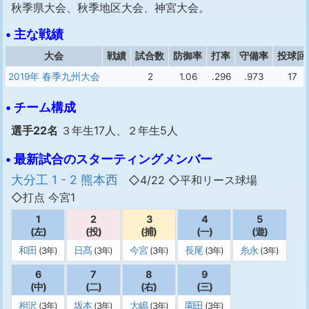
秋季県大会、秋季地区大会、神宮大会。
• 主な戦績
大会
戦績
試合数
防御率
打率
守備率
投球回
2019年 春季九州大会
2
1.06
.296
.973
17
• チーム構成
選手22名
３年生17人、２年生5人
• 最新試合のスターティングメンバー
大分工 1 - 2 熊本西
◇4/22 ◇平和リース球場
◇打点 今宮1
1
2
3
4
5
(左)
(投)
(捕)
(一)
(遊)
和田
日髙
今宮
長尾
糸永
(3年)
(3年)
(3年)
(3年)
(3年)
6
7
8
9
(中)
(二)
(右)
(三)
相沢
坂本
大嶋
園田
(3年)
(3年)
(3年)
(3年)