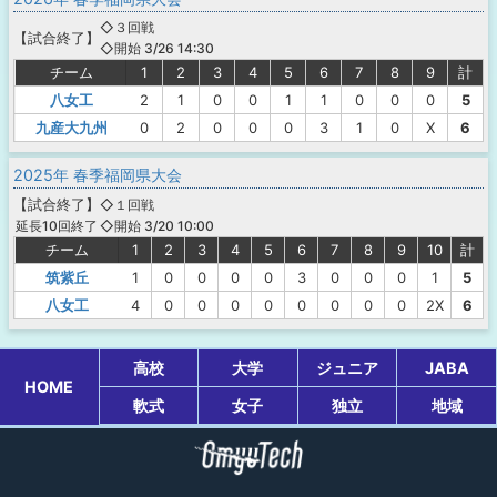
◇３回戦
【
試合終了
】
◇開始 3/26 14:30
チーム
1
2
3
4
5
6
7
8
9
計
八女工
2
1
0
0
1
1
0
0
0
5
九産大九州
0
2
0
0
0
3
1
0
X
6
2025年 春季福岡県大会
【
試合終了
】
◇１回戦
◇開始 3/20 10:00
延長10回終了
チーム
1
2
3
4
5
6
7
8
9
10
計
筑紫丘
1
0
0
0
0
3
0
0
0
1
5
八女工
4
0
0
0
0
0
0
0
0
2X
6
高校
大学
ジュニア
JABA
HOME
軟式
女子
独立
地域