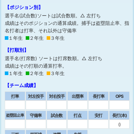
【ポジション別】
選手名(試合数)ソートは試合数順。△ 左打ち
成績はそのポジションの通算成績。捕手は盗塁阻止率、指
名打者は打率、それ以外は守備率
１年生
２年生
３年生
【打順別】
選手名(打席数) ソートは打席数順。△ 左打ち
成績はその打順の通算打率。
１年生
２年生
３年生
【チーム成績】
打率
対左投手
対右投手
出塁率
⻑打率
OPS
守備率
試合数
打点
安打
⻑打(本)
盗塁阻止率
()