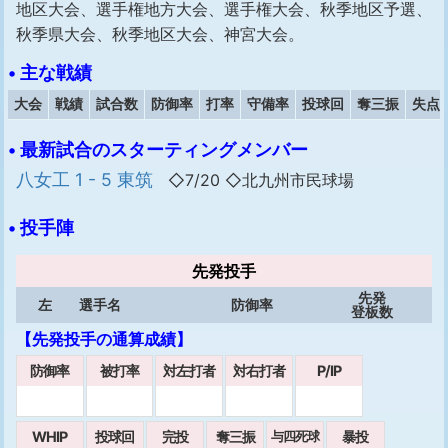
地区大会、選手権地方大会、選手権大会、秋季地区予選、
秋季県大会、秋季地区大会、神宮大会。
• 主な戦績
大会
戦績
試合数
防御率
打率
守備率
投球回
奪三振
失点
• 最新試合のスターティングメンバー
八女工 1 - 5 東筑
◇7/20 ◇北九州市民球場
• 投手陣
先発投手
先発
左
選手名
防御率
登板数
【先発投手の通算成績】
防御率
被打率
対左打者
対右打者
P/IP
WHIP
投球回
完投
奪三振
暴投
与四死球