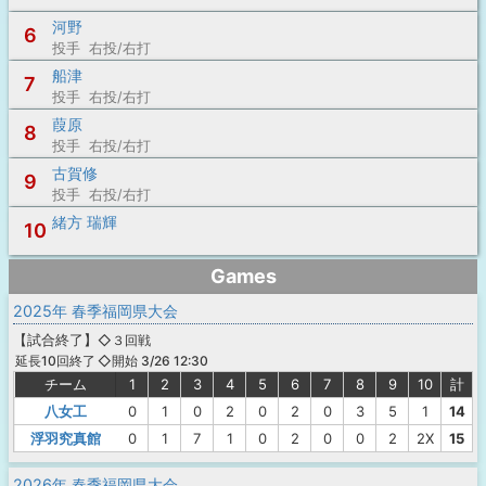
河野
6
投手 右投/右打
船津
7
投手 右投/右打
葭原
8
投手 右投/右打
古賀修
9
投手 右投/右打
緒方 瑞輝
10
Games
2025年 春季福岡県大会
【
試合終了
】
◇３回戦
◇開始 3/26 12:30
延長10回終了
チーム
1
2
3
4
5
6
7
8
9
10
計
八女工
0
1
0
2
0
2
0
3
5
1
14
浮羽究真館
0
1
7
1
0
2
0
0
2
2X
15
2026年 春季福岡県大会