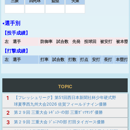
三振
四死球
盗塁
失策
•選手別
【投手成績】
左
選手
防御率
試合数
先発
投球回
被安打
被本塁
【打撃成績】
左
選手
打率
試合数
打数
打点
安打
長打
本塁打
TOPIC
1
【フレッシュリーグ】第51回西日本新聞社杯少年硬式野
球夏季西九州大会2026 佐賀フィールドナイン優勝
2
第２９回 三重大会 ﾚｷﾞｭﾗｰの部 三重ｾﾞｯﾂﾔﾝｸﾞ優勝
3
第２９回 三重大会 ｼﾞｭﾆｱの部 打田タイガース優勝