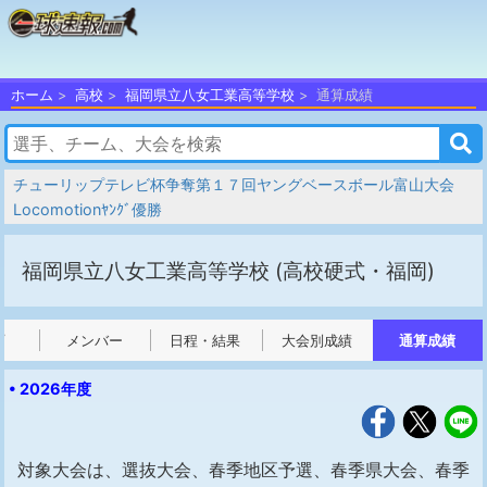
ホーム
高校
福岡県立八女工業高等学校
通算成績
チューリップテレビ杯争奪第１７回ヤングベースボール富山大会
Locomotionﾔﾝｸﾞ優勝
福岡県立八女工業高等学校
(高校硬式・福岡)
プ
メンバー
日程・結果
大会別成績
通算成績
• 2026年度
対象大会は、選抜大会、春季地区予選、春季県大会、春季