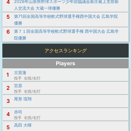
4
2026年山形県野球スポーツ少年団協議会新庄最上支部新
人交流大会 大蔵一球優勝
5
第71回全国高等学校軟式野球選手権西中国大会 広島学院
優勝
6
第７１回全国高等学校軟式野球選手権 西中国大会 広島学
院優勝
アクセスランキング
Players
古賀蓮
1
投手 右投/右打
宮原
2
投手 右投/右打
尾形 琉翔
3
赤司
4
投手 右投/右打
高田 大暉
5