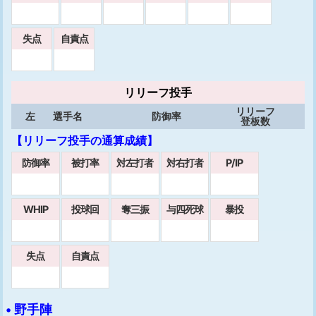
失点
自責点
リリーフ投手
リリーフ
左
選手名
防御率
登板数
【リリーフ投手の通算成績】
防御率
被打率
対左打者
対右打者
P/IP
WHIP
投球回
奪三振
与四死球
暴投
失点
自責点
• 野手陣