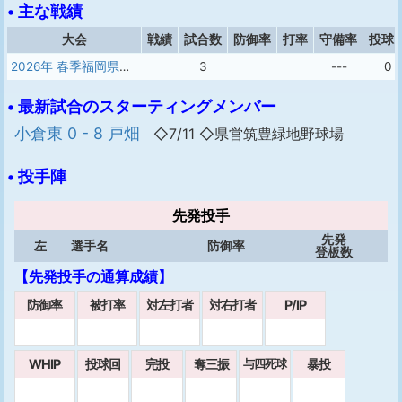
• 主な戦績
大会
戦績
試合数
防御率
打率
守備率
投球
2026年 春季福岡県大会
3
---
0
• 最新試合のスターティングメンバー
小倉東 0 - 8 戸畑
◇7/11 ◇県営筑豊緑地野球場
• 投手陣
先発投手
先発
左
選手名
防御率
登板数
【先発投手の通算成績】
防御率
被打率
対左打者
対右打者
P/IP
WHIP
投球回
完投
奪三振
暴投
与四死球