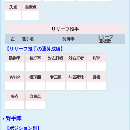
失点
自責点
リリーフ投手
リリーフ
左
選手名
防御率
登板数
【リリーフ投手の通算成績】
防御率
被打率
対左打者
対右打者
P/IP
WHIP
投球回
奪三振
与四死球
暴投
失点
自責点
• 野手陣
【ポジション別】