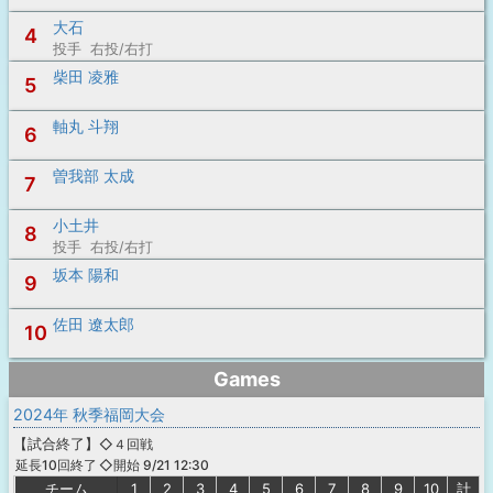
大石
4
投手 右投/右打
柴田 凌雅
5
軸丸 斗翔
6
曽我部 太成
7
小土井
8
投手 右投/右打
坂本 陽和
9
佐田 遼太郎
10
Games
2024年 秋季福岡大会
【
試合終了
】
◇４回戦
◇開始 9/21 12:30
延長10回終了
チーム
1
2
3
4
5
6
7
8
9
10
計