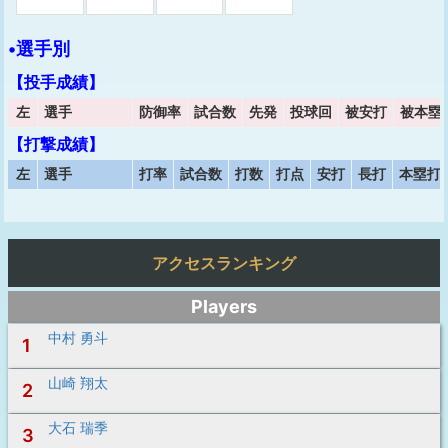
•選手別
【投手成績】
左
選手
防御率
試合数
先発
投球回
被安打
被本塁
【打撃成績】
左
選手
打率
試合数
打数
打点
安打
長打
本塁打
アクセスランキング
Players
中村 勇斗
1
山崎 翔太
2
大石 瑞季
3