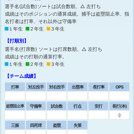
選手名(試合数)ソートは試合数順。△ 左打ち
成績はそのポジションの通算成績。捕手は盗塁阻止率、指
名打者は打率、それ以外は守備率
１年生
２年生
３年生
【打順別】
選手名(打席数) ソートは打席数順。△ 左打ち
成績はその打順の通算打率。
１年生
２年生
３年生
【チーム成績】
打率
対左投手
対右投手
出塁率
⻑打率
OPS
守備率
試合数
打点
安打
⻑打(本)
盗塁阻止率
()
三振
四死球
盗塁
失策