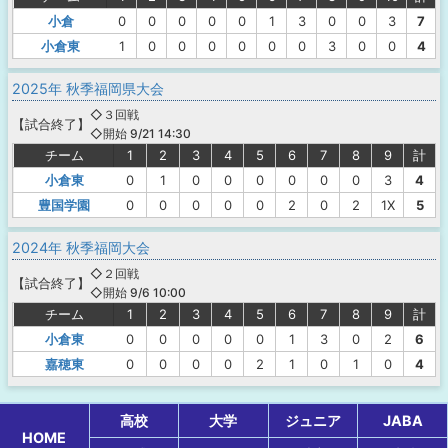
小倉
0
0
0
0
0
1
3
0
0
3
7
小倉東
1
0
0
0
0
0
0
3
0
0
4
2025年 秋季福岡県大会
◇３回戦
【
試合終了
】
◇開始 9/21 14:30
チーム
1
2
3
4
5
6
7
8
9
計
小倉東
0
1
0
0
0
0
0
0
3
4
豊国学園
0
0
0
0
0
2
0
2
1X
5
2024年 秋季福岡大会
◇２回戦
【
試合終了
】
◇開始 9/6 10:00
チーム
1
2
3
4
5
6
7
8
9
計
小倉東
0
0
0
0
0
1
3
0
2
6
嘉穂東
0
0
0
0
2
1
0
1
0
4
高校
大学
ジュニア
JABA
HOME