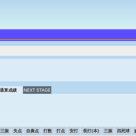
通算成績
NEXT STAGE
奪三振
失点
自責点
打数
打点
安打
長打(本)
三振
四死球