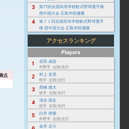
3
第71回全国高等学校軟式野球選手権
西中国大会 広島学院優勝
4
第７１回全国高等学校軟式野球選手
権 西中国大会 広島学院優勝
アクセスランキング
Players
谷田 成吾
1
外野手 右投/左打
村上 史晃
責点
2
投手 左投/左打
髙橋 雄大
3
投手 右投/右打
清水 琉生
4
投手 右投/右打
白井 靖倭
5
外野手 右投/左打
金井 北斗
6