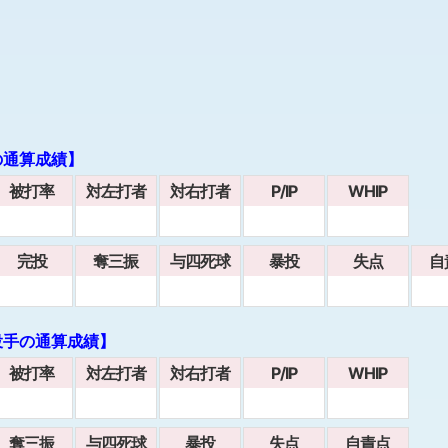
の通算成績】
被打率
対左打者
対右打者
P/IP
WHIP
完投
奪三振
与四死球
暴投
失点
自
投手の通算成績】
被打率
対左打者
対右打者
P/IP
WHIP
奪三振
与四死球
暴投
失点
自責点