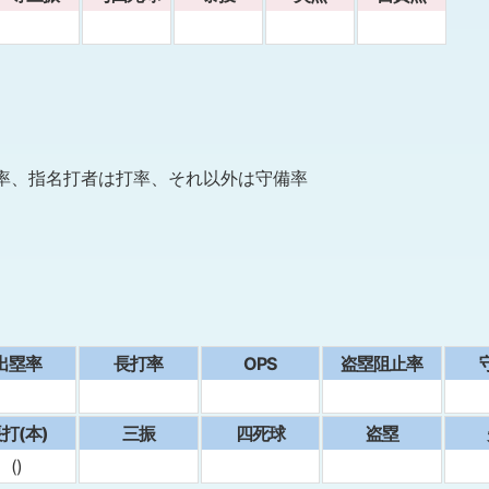
率、指名打者は打率、それ以外は守備率
出塁率
⻑打率
OPS
盗塁阻止率
打(本)
三振
四死球
盗塁
()