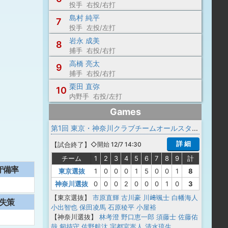
投手 右投/右打
島村 純平
7
投手 左投/左打
岩永 成美
8
捕手 右投/右打
高橋 亮太
9
捕手 右投/右打
栗田 直弥
10
内野手 右投/左打
Games
第1回 東京・神奈川クラブチームオールスターゲーム
詳 細
【
試合終了
】
◇開始 12/7 14:30
チーム
1
2
3
4
5
6
7
8
9
計
守備率
東京選抜
1
0
0
0
1
5
0
0
1
8
神奈川選抜
0
0
0
2
0
0
0
1
0
3
【東京選抜】
市原直輝
古川豪
川﨑颯士
白幡海人
失策
小出智也
保田凌馬
石原稜平
小屋裕
【神奈川選抜】
林考澄
野口恵一郎
須藤士
佐藤佑
哉
剱持守
佐野航汰
宇都宮嵩人
清水琉生