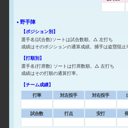
• 野手陣
【ポジション別】
選手名(試合数)ソートは試合数順。△ 左打ち
成績はそのポジションの通算成績。捕手は盗塁阻止
【打順別】
選手名(打席数) ソートは打席数順。△ 左打ち
成績はその打順の通算打率。
【チーム成績】
打率
対左投手
対右投手
試合数
打点
安打
⻑