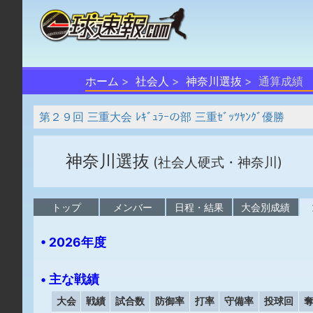
ホーム
社会人
神奈川選抜
通算成績
第２９回 三重大会 ﾚｷﾞｭﾗｰの部 三重ｾﾞｯﾂﾔﾝｸﾞ優勝
神奈川選抜
(社会人硬式・神奈川)
トップ
メンバー
日程・結果
大会別成績
• 2026年度
• 主な戦績
大会
戦績
試合数
防御率
打率
守備率
投球回