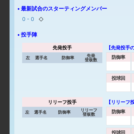
• 最新試合のスターティングメンバー
0 - 0
◇
• 投手陣
先発投手
【先発投手
先発
防御率
左
選手名
防御率
登板数
投球回
リリーフ投手
【リリーフ
リリーフ
防御率
左
選手名
防御率
登板数
投球回