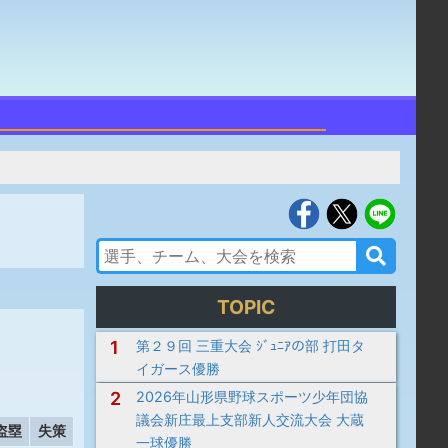
TOPIC
1
第２９回 三重大会 ｼﾞｭﾆｱの部 打田タ
イガース優勝
2
2026年山形県野球スポーツ少年団協
議会新庄最上支部新人交流大会 大蔵
盗塁
失策
一球優勝