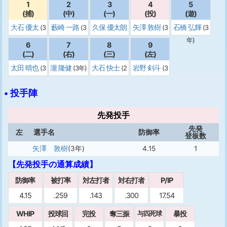
1
2
3
4
5
(捕)
(中)
(一)
(投)
(遊)
大石 優太
藪崎 一路
久保 優太朗
矢澤 敦樹
石橋 弘輝
(3
(3
(3
(3
年)
年)
(2年)
年)
年)
6
7
8
9
(二)
(右)
(三)
(左)
太田 晴也
瀧 隆健
大石 快士
岩野 剣斗
(3
(3年)
(2
(3
年)
年)
年)
• 投手陣
先発投手
先発
左
選手名
防御率
登板数
矢澤 敦樹
(3年)
4.15
1
【先発投手の通算成績】
防御率
被打率
対左打者
対右打者
P/IP
4.15
.259
.143
.300
17.54
WHIP
投球回
完投
奪三振
暴投
与四死球