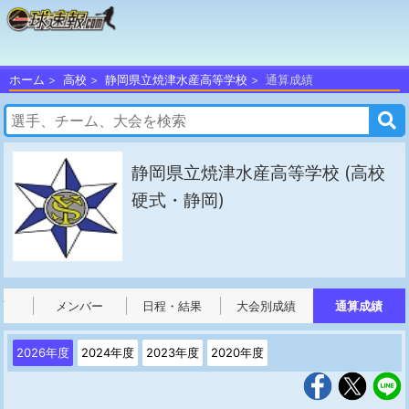
ホーム
高校
静岡県立焼津水産高等学校
通算成績
静岡県立焼津水産高等学校
(高校
硬式・静岡)
プ
メンバー
日程・結果
大会別成績
通算成績
2026年度
2024年度
2023年度
2020年度