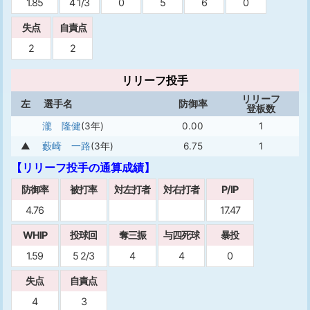
1.85
4 1/3
0
5
6
0
失点
自責点
2
2
リリーフ投手
リリーフ
左
選手名
防御率
登板数
瀧 隆健
(3年)
0.00
1
▲
藪崎 一路
(3年)
6.75
1
【リリーフ投手の通算成績】
防御率
被打率
対左打者
対右打者
P/IP
4.76
17.47
WHIP
投球回
奪三振
与四死球
暴投
1.59
5 2/3
4
4
0
失点
自責点
4
3