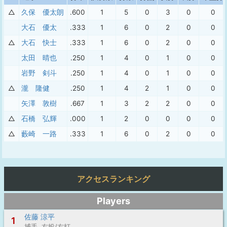
△
久保 優太朗
.600
1
5
0
3
0
0
大石 優太
.333
1
6
0
2
0
0
△
大石 快士
.333
1
6
0
2
0
0
太田 晴也
.250
1
4
0
1
0
0
岩野 剣斗
.250
1
4
0
1
0
0
△
瀧 隆健
.250
1
4
2
1
0
0
矢澤 敦樹
.667
1
3
2
2
0
0
△
石橋 弘輝
.000
1
2
0
0
0
0
△
藪崎 一路
.333
1
6
0
2
0
0
アクセスランキング
Players
佐藤 涼平
1
捕手 右投/右打