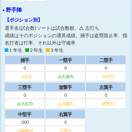
• 野手陣
【ポジション別】
選手名(試合数)ソートは試合数順。△ 左打ち
成績はそのポジションの通算成績。捕手は盗塁阻止率、指
名打者は打率、それ以外は守備率
１年生
２年生
３年生
捕手
一塁手
二塁手
0
0
0
大石(1)
△久保(1)
太田(1)
三塁手
遊撃手
左翼手
0
0
0
△大石(1)
△石橋(1)
岩野(1)
中堅手
右翼手
.000
0
△藪崎(1)
△瀧(1)