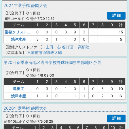
2024年選手権 静岡大会
【
試合終了
】
◇３回戦
詳 細
◇開始 7/20 12:52
6回コールド
チーム
1
2
3
4
5
6
7
8
9
計
聖隷クリストファー
0
0
0
3
9
3
15
焼津水産
3
0
1
1
0
0
5
【聖隷クリストファー】
上田一心
谷口理一
高部陸
【焼津水産】
三浦陽翔
深澤虎太郎
第70回春季東海地区高等学校野球静岡県中部地区予選
◇１回戦
【
試合終了
】
◇開始 4/8 09:00
チーム
1
2
3
4
5
6
7
8
9
計
島田工
0
3
0
1
0
1
0
5
0
10
焼津水産
1
0
0
1
1
1
0
2
0
6
2026年選手権 静岡大会
【
試合終了
】
◇１回戦
詳 細
◇開始 7/5 08:25
延長10回終了
チーム
1
2
3
4
5
6
7
8
9
10
計