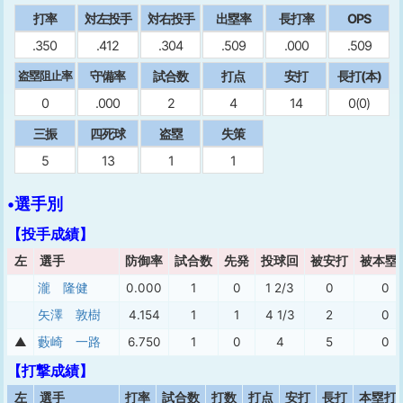
打率
対左投手
対右投手
出塁率
⻑打率
OPS
.350
.412
.304
.509
.000
.509
守備率
試合数
打点
安打
⻑打(本)
盗塁阻止率
0
.000
2
4
14
0(0)
三振
四死球
盗塁
失策
5
13
1
1
•選手別
【投手成績】
左
選手
防御率
試合数
先発
投球回
被安打
被本塁
瀧 隆健
0.000
1
0
1 2/3
0
0
矢澤 敦樹
4.154
1
1
4 1/3
2
0
▲
藪崎 一路
6.750
1
0
4
5
0
【打撃成績】
左
選手
打率
試合数
打数
打点
安打
長打
本塁打