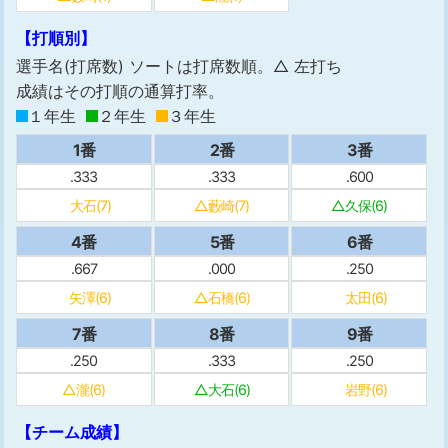
【打順別】
選手名(打席数) ソートは打席数順。△ 左打ち
成績はその打順の通算打率。
１年生
２年生
３年生
1番
2番
3番
.333
.333
.600
大石(7)
△藪崎(7)
△久保(6)
4番
5番
6番
.667
.000
.250
矢澤(6)
△石橋(6)
太田(6)
7番
8番
9番
.250
.333
.250
△瀧(6)
△大石(6)
岩野(6)
【チーム成績】