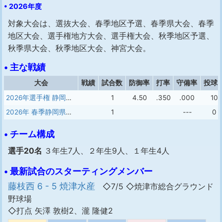
• 2026年度
対象大会は、選抜大会、春季地区予選、春季県大会、春季
地区大会、選手権地方大会、選手権大会、秋季地区予選、
秋季県大会、秋季地区大会、神宮大会。
• 主な戦績
大会
戦績
試合数
防御率
打率
守備率
投球
2026年選手権 静岡大会
1
4.50
.350
.000
10
2026年 春季静岡県大会 予選
1
---
0
• チーム構成
選手20名
３年生7人、２年生9人、１年生4人
• 最新試合のスターティングメンバー
藤枝西 6 - 5 焼津水産
◇7/5 ◇焼津市総合グラウンド
野球場
◇打点 矢澤 敦樹2、瀧 隆健2