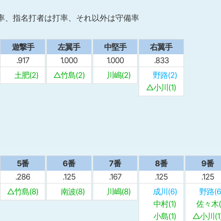
率、指名打者は打率、それ以外は守備率
遊撃手
左翼手
中堅手
右翼手
.917
1.000
1.000
.833
土肥(2)
△竹島(2)
川嶋(2)
野路(2)
△小川(1)
5番
6番
7番
8番
9番
.286
.125
.167
.125
.125
△竹島(8)
南波(8)
川嶋(8)
成川(6)
野路(6
中村(1)
佐々木(1
小島(1)
△小川(1