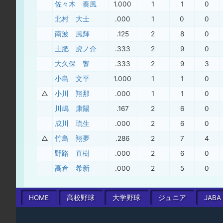
佐々木 奏風
1.000
1
1
0
北村 大士
.000
1
0
0
南波 風輝
.125
2
8
0
土肥 虎ノ介
.333
2
9
0
大久保 響
.333
2
9
3
小島 文平
1.000
1
1
0
△
小川 翔那
.000
1
1
0
川嶋 康陽
.167
2
6
0
成川 琉生
.000
2
6
0
△
竹島 翔夢
.286
2
7
4
野路 直樹
.000
2
6
0
高倉 希新
.000
2
5
0
HOME
高校
野球
大学
野球
ジュニア
JABA