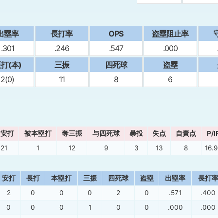
出塁率
⻑打率
OPS
盗塁阻止率
.301
.246
.547
.000
打(本)
三振
四死球
盗塁
2(0)
11
8
6
被安打
被本塁打
奪三振
与四死球
暴投
失点
自責点
P/I
21
1
12
9
3
13
8
16.
安打
長打
本塁打
三振
四死球
盗塁
出塁率
長打
2
0
0
0
2
0
.571
.400
0
0
0
1
0
0
.000
.000