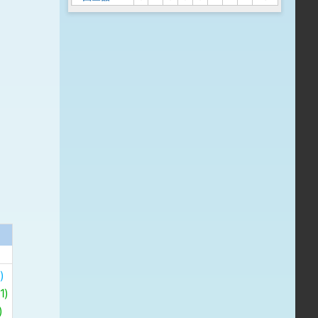
)
)
)