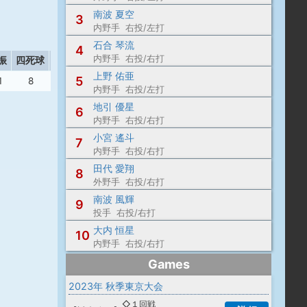
南波 夏空
3
内野手 右投/左打
石合 琴流
4
内野手 右投/右打
振
四死球
盗塁
失策
上野 佑亜
5
1
8
6
7
内野手 右投/左打
地引 優星
6
内野手 右投/右打
小宮 遙斗
7
内野手 右投/右打
田代 愛翔
8
外野手 右投/右打
南波 風輝
9
投手 右投/右打
大内 恒星
10
内野手 右投/右打
Games
2023年 秋季東京大会
◇１回戦