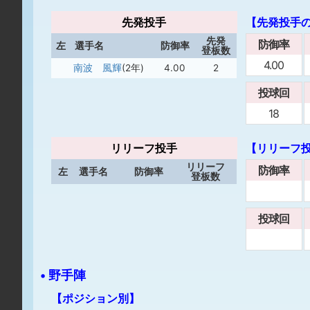
先発投手
【先発投手
先発
防御率
左
選手名
防御率
登板数
4.00
南波 風輝
(2年)
4.00
2
投球回
18
リリーフ投手
【リリーフ
リリーフ
防御率
左
選手名
防御率
登板数
投球回
• 野手陣
【ポジション別】