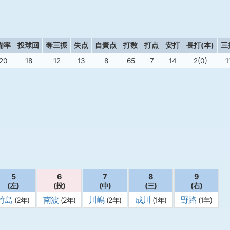
備率
投球回
奪三振
失点
自責点
打数
打点
安打
長打(本)
三
920
18
12
13
8
65
7
14
2(0)
1
5
6
7
8
9
(左)
(投)
(中)
(三)
(右)
竹島
南波
川嶋
成川
野路
(2年)
(2年)
(2年)
(1年)
(1年)