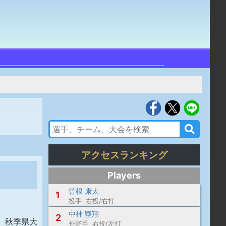
アクセスランキング
Players
曽根 康太
1
投手 右投/右打
中神 塁翔
2
、秋季県大
外野手 右投/左打