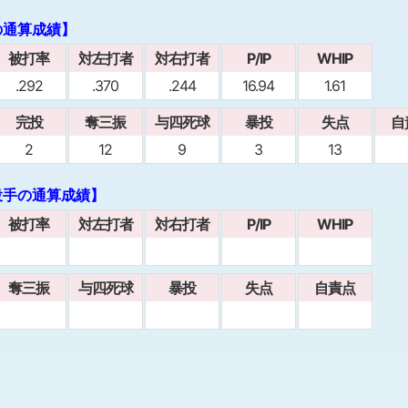
の通算成績】
被打率
対左打者
対右打者
P/IP
WHIP
.292
.370
.244
16.94
1.61
完投
奪三振
与四死球
暴投
失点
自
2
12
9
3
13
投手の通算成績】
被打率
対左打者
対右打者
P/IP
WHIP
奪三振
与四死球
暴投
失点
自責点