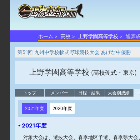
ホーム
高校
上野学園高等学校
通算
第51回 九州中学校軟式野球競技大会 あげな中優勝
上野学園高等学校
(高校硬式・東京)
トップ
メンバー
日程・結果
大会別成績
2021年度
2020年度
• 2021年度
対象大会は、選抜大会、春季地区予選、春季県大会