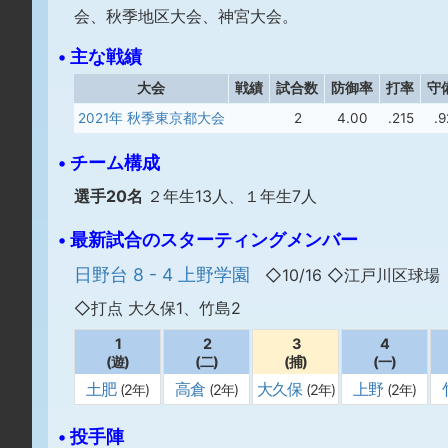
会、秋季地区大会、神宮大会。
• 主な戦績
大会
戦績
試合数
防御率
打率
守
2021年 秋季東京都大会
2
4.00
.215
.
• チーム構成
選手20名
２年生13人、１年生7人
• 最新試合のスターティングメンバー
日野台 8 - 4 上野学園
◇10/16 ◇江戸川区球場
◇打点 大久保1、竹島2
1
2
3
4
(遊)
(二)
(捕)
(一)
土肥
高倉
大久保
上野
(2年)
(2年)
(2年)
(2年)
• 投手陣