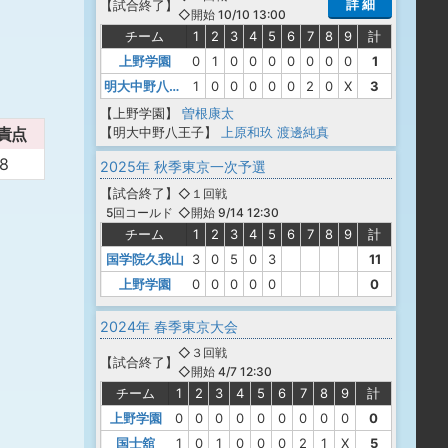
詳 細
【
試合終了
】
◇開始 10/10 13:00
チーム
1
2
3
4
5
6
7
8
9
計
上野学園
0
1
0
0
0
0
0
0
0
1
明大中野八王子
1
0
0
0
0
0
2
0
X
3
【上野学園】
曽根康太
【明大中野八王子】
上原和玖
渡邊純真
責点
8
2025年 秋季東京一次予選
【
試合終了
】
◇１回戦
◇開始 9/14 12:30
5回コールド
チーム
1
2
3
4
5
6
7
8
9
計
国学院久我山
3
0
5
0
3
11
上野学園
0
0
0
0
0
0
2024年 春季東京大会
◇３回戦
【
試合終了
】
◇開始 4/7 12:30
チーム
1
2
3
4
5
6
7
8
9
計
上野学園
0
0
0
0
0
0
0
0
0
0
国士舘
1
0
1
0
0
0
2
1
X
5