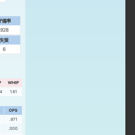
守備率
.928
失策
6
P
WHIP
94
1.61
率
OPS
.971
.000