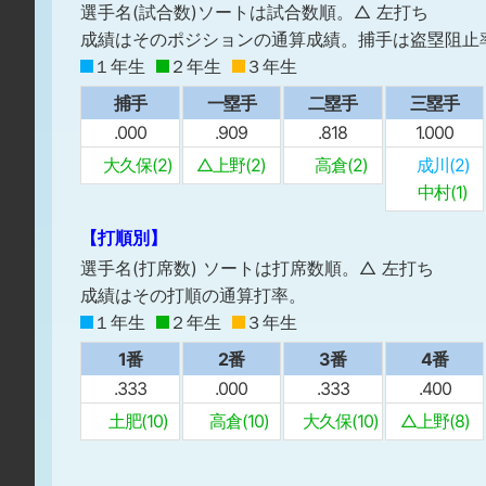
選手名(試合数)ソートは試合数順。△ 左打ち
成績はそのポジションの通算成績。捕手は盗塁阻止
１年生
２年生
３年生
捕手
一塁手
二塁手
三塁手
.000
.909
.818
1.000
大久保(2)
△上野(2)
高倉(2)
成川(2)
中村(1)
【打順別】
選手名(打席数) ソートは打席数順。△ 左打ち
成績はその打順の通算打率。
１年生
２年生
３年生
1番
2番
3番
4番
.333
.000
.333
.400
土肥(10)
高倉(10)
大久保(10)
△上野(8)