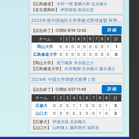
【広島修道】
今村一翔
栗栖大和
北永颯大
【名古屋商科】
伊部雄哉
熊谷紀宏
2025年度中国地区大学準硬式野球連盟 秋季リーグ戦（１部）
詳 細
【
試合終了
】
◇開始 9/16 12:42
チーム
1
2
3
4
5
6
7
8
9
計
岡山大学
0
0
0
0
0
0
0
0
1
1
広島修道大学
0
0
0
0
0
0
0
0
0
0
【岡山大学】
池下颯真
末永龍之介
【広島修道大学】
向井颯都
北永颯大
森分晟士
2024年 中国大学準硬式春季１部
詳 細
【
試合終了
】
◇開始 3/27 11:49
チーム
1
2
3
4
5
6
7
8
9
計
広修大
0
0
0
1
1
0
0
0
1
3
山口大
0
0
0
0
2
0
0
1
0
3
【広修大】
伊達光琉
北永颯大
【山口大】
山村健人
藤田悠作
福田亘