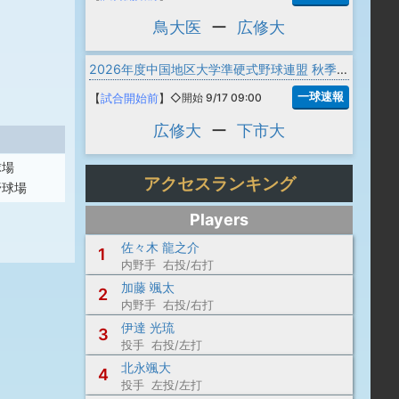
鳥大医
ー
広修大
2026年度中国地区大学準硬式野球連盟 秋季リーグ戦 1部
一球速報
【
試合開始前
】
◇開始 9/17 09:00
広修大
ー
下市大
球場
アクセスランキング
野球場
Players
佐々木 龍之介
1
内野手 右投/右打
加藤 颯太
2
内野手 右投/右打
伊達 光琉
3
投手 右投/左打
北永颯大
4
投手 左投/左打