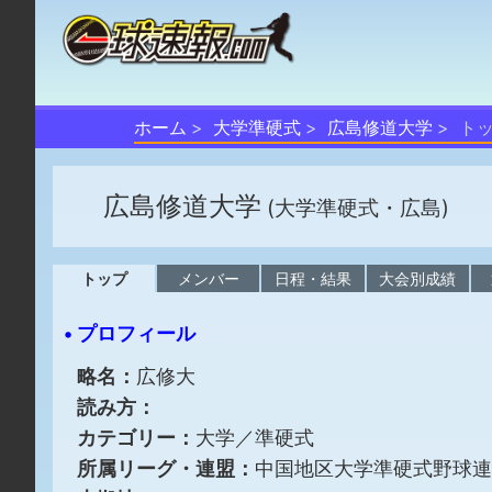
ホーム
大学準硬式
広島修道大学
ト
広島修道大学
(大学準硬式・広島)
トップ
メンバー
日程・結果
大会別成績
• プロフィール
略名：
広修大
読み方：
カテゴリー：
大学／準硬式
所属リーグ・連盟：
中国地区大学準硬式野球連