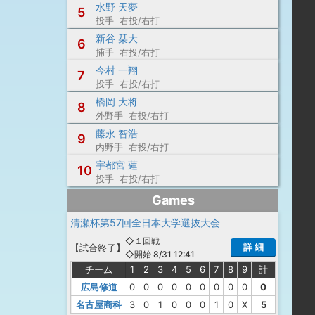
水野 天夢
5
投手 右投/右打
新谷 栞大
6
捕手 右投/右打
今村 一翔
7
投手 右投/右打
橋岡 大将
8
外野手 右投/右打
藤永 智浩
9
内野手 右投/右打
宇都宮 蓮
10
投手 右投/右打
Games
清瀬杯第57回全日本大学選抜大会
◇１回戦
詳 細
【
試合終了
】
◇開始 8/31 12:41
チーム
1
2
3
4
5
6
7
8
9
計
広島修道
0
0
0
0
0
0
0
0
0
0
名古屋商科
3
0
1
0
0
0
1
0
X
5