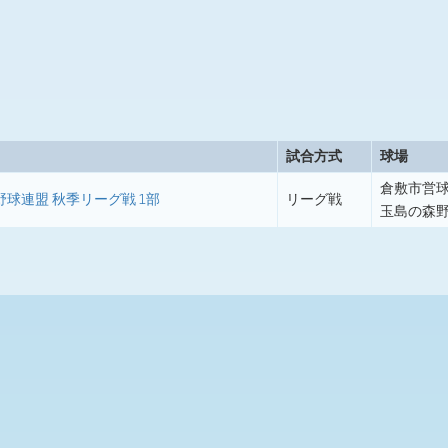
試合方式
球場
倉敷市営
野球連盟 秋季リーグ戦 1部
リーグ戦
玉島の森