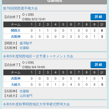
Games
第76回関西選手権大会
◇１回戦
詳 細
【
試合終了
】
◇開始 5/12 12:41
チーム
1
2
3
4
5
6
7
8
9
計
関西大
0
1
1
0
0
1
0
0
3
6
兵医神
0
0
0
0
0
2
0
0
1
3
【関西大】
藤澤駿平
【兵医神】
佐藤駿
令和5年度関西地区一次予選トーナメント大会
◇２回戦
詳 細
【
試合終了
】
◇開始 5/4 10:00
チーム
1
2
3
4
5
6
7
8
9
計
兵医神
0
0
0
0
0
0
0
1
0
1
大経大
0
0
0
1
0
4
0
0
X
5
【兵医神】
佐藤駿
【大経大】
山田遼門
令和5年度秋季関西地区大学準硬式野球大会