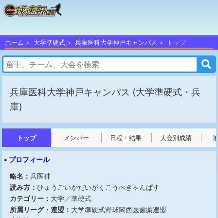
ホーム
大学準硬式
兵庫医科大学神戸キャンパス
トップ
兵庫医科大学神戸キャンパス
(大学準硬式・兵
庫)
トップ
メンバー
日程・結果
大会別成績
• プロフィール
略名：
兵医神
読み方：
ひょうごいかだいがくこうべきゃんぱす
カテゴリー：
大学／準硬式
所属リーグ・連盟：
大学準硬式野球関西医歯薬連盟