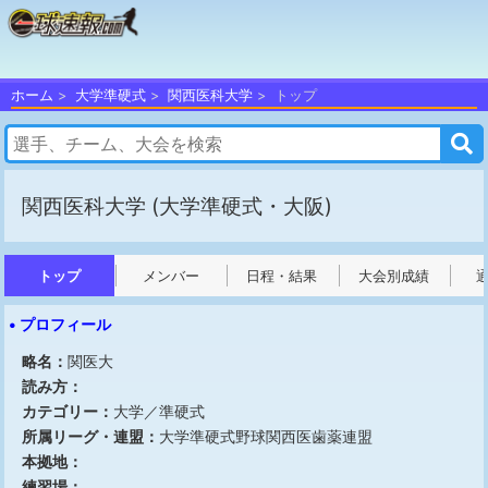
ホーム
大学準硬式
関西医科大学
トップ
関西医科大学
(大学準硬式・大阪)
トップ
メンバー
日程・結果
大会別成績
• プロフィール
略名：
関医大
読み方：
カテゴリー：
大学／準硬式
所属リーグ・連盟：
大学準硬式野球関西医歯薬連盟
本拠地：
練習場：