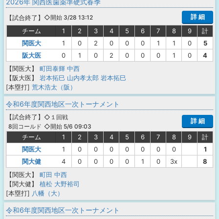
2026年 関西医歯薬準硬式春季
詳 細
【
試合終了
】
◇開始 3/28 13:12
チーム
1
2
3
4
5
6
7
8
9
計
関医大
1
0
2
0
0
0
1
1
0
5
阪大医
0
1
0
2
0
0
0
1
0
4
【関医大】
町田泰輝
中西
【阪大医】
岩本拓巳
山内孝太郎
岩本拓巳
[本塁打]
荒木浩太（阪）
令和6年度関西地区一次トーナメント
【
試合終了
】
◇１回戦
詳 細
◇開始 5/6 09:03
8回コールド
チーム
1
2
3
4
5
6
7
8
9
計
関医大
1
0
0
0
0
0
0
0
1
関大健
4
0
0
0
0
1
0
3x
8
【関医大】
町田
中西
【関大健】
植松
大野裕司
[本塁打]
八幡（大）
令和6年度関西地区一次トーナメント