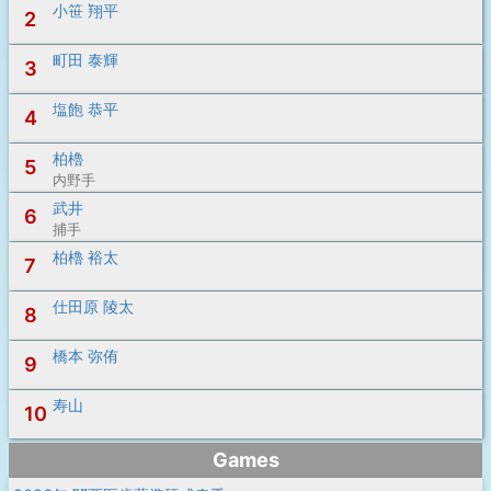
小笹 翔平
2
町田 泰輝
3
塩飽 恭平
4
柏櫓
5
内野手
武井
6
捕手
柏櫓 裕太
7
仕田原 陵太
8
橋本 弥侑
9
寿山
10
Games