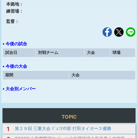
本拠地：
練習場：
監督：
• 今後の試合
試合日
対戦チーム
大会
球場
• 今後の大会
期間
大会
• 大会別メンバー
TOPIC
1
第２９回 三重大会 ｼﾞｭﾆｱの部 打田タイガース優勝