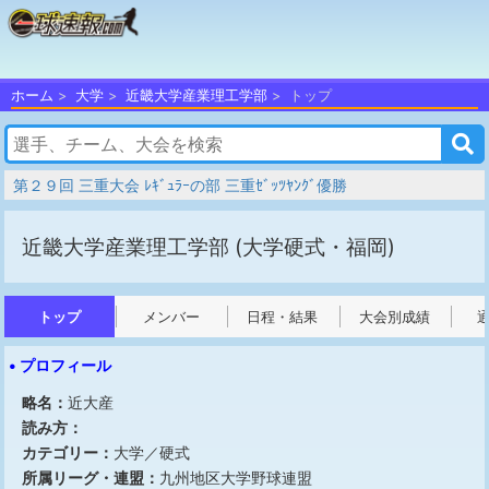
ホーム
大学
近畿大学産業理工学部
トップ
第２９回 三重大会 ﾚｷﾞｭﾗｰの部 三重ｾﾞｯﾂﾔﾝｸﾞ優勝
近畿大学産業理工学部
(大学硬式・福岡)
トップ
メンバー
日程・結果
大会別成績
• プロフィール
略名：
近大産
読み方：
カテゴリー：
大学／硬式
所属リーグ・連盟：
九州地区大学野球連盟