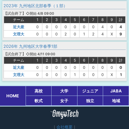
2023年 九州地区北部春季（１部）
【
試合終了
】
◇開始 4/8 09:00
チーム
1
2
3
4
5
6
7
8
9
計
近大産
0
0
0
0
0
0
0
4
0
4
文理大
0
0
0
2
0
1
2
4
X
9
2026年 九州地区大学春季1部
【
試合終了
】
◇開始 4/11 09:00
チーム
1
2
3
4
5
6
7
8
9
計
近大産
0
0
0
0
0
0
0
0
0
0
文理大
0
0
0
0
1
0
0
0
X
1
高校
大学
ジュニア
JABA
HOME
軟式
女子
独立
地域
会社概要