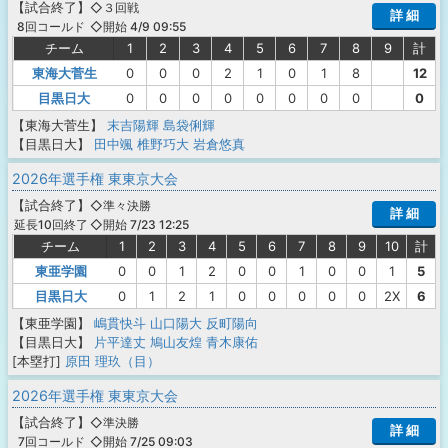
【
試合終了
】
◇３回戦
詳 細
◇開始 4/9 09:55
8回コールド
チーム
1
2
3
4
5
6
7
8
9
計
東海大菅生
0
0
0
2
1
0
1
8
12
目黒日大
0
0
0
0
0
0
0
0
0
【東海大菅生】
末吉陽輝
島袋俐輝
【目黒日大】
田中颯
椎野巧大
岩倉悠真
2026年選手権 東東京大会
【
試合終了
】
◇準々決勝
詳 細
◇開始 7/23 12:25
延長10回終了
チーム
1
2
3
4
5
6
7
8
9
10
計
東亜学園
0
0
1
2
0
0
1
0
0
1
5
目黒日大
0
1
2
1
0
0
0
0
0
2X
6
【東亜学園】
嶋貫快斗
山口陽大
反町陽向
【目黒日大】
片平達丈
鳩山友煌
青木康佑
[本塁打]
原田 理玖（目）
2026年選手権 東東京大会
【
試合終了
】
◇準決勝
詳 細
◇開始 7/25 09:03
7回コールド