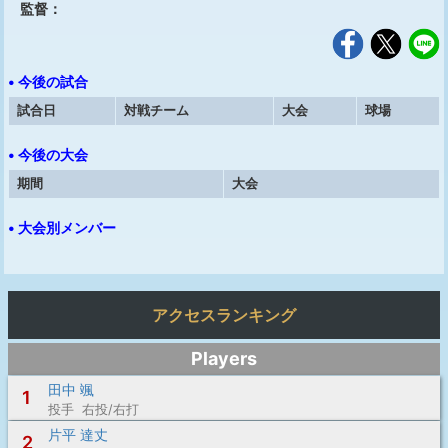
監督：
• 今後の試合
試合日
対戦チーム
大会
球場
• 今後の大会
期間
大会
• 大会別メンバー
アクセスランキング
Players
田中 颯
1
投手 右投/右打
片平 達丈
2