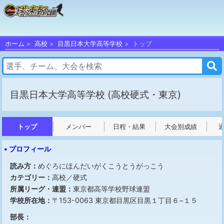
ホーム
高校
目黒日本大学高等学校
トップ
目黒日本大学高等学校
(高校硬式・東京)
トップ
メンバー
日程・結果
大会別成績
• プロフィール
読み方：
めぐろにほんだいがくこうとうがっこう
カテゴリー：
高校／硬式
所属リーグ・連盟：
東京都高等学校野球連盟
学校所在地：
〒153-0063 東京都目黒区目黒１丁目６−１５
部長：