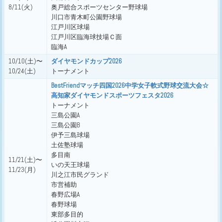
8/11(火)
奥戸総合スポーツセンター野球場
川口市青木町公園野球場
江戸川区球場
江戸川区臨海球技場Ｃ面
臨海A
10/10(土)〜
ダイヤモンドカップ2026
10/24(土)
トーナメント
BestFriendマッチ四国2026中学女子軟式野球交流大会☆
高知家ダイヤモンドスポーツフェスタ2026
トーナメント
三島公園A
三島公園B
伊予三島球場
土佐塾球場
多目南
11/21(土)〜
いの天王球場
11/23(月)
川之江市民グランド
市営補助
春野広場A
春野球場
東部多目的