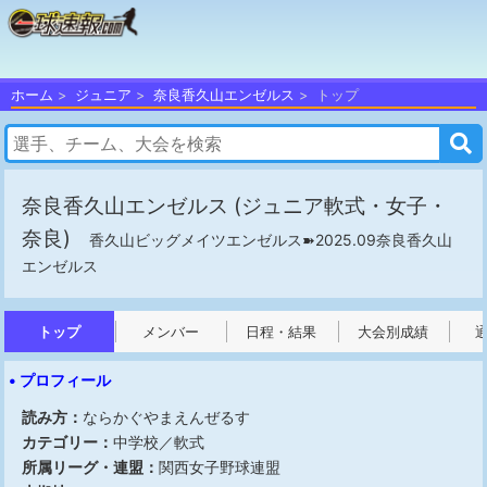
ホーム
ジュニア
奈良香久山エンゼルス
トップ
奈良香久山エンゼルス
(ジュニア軟式・女子・
奈良)
香久山ビッグメイツエンゼルス➽2025.09奈良香久山
エンゼルス
トップ
メンバー
日程・結果
大会別成績
• プロフィール
読み方：
ならかぐやまえんぜるす
カテゴリー：
中学校／軟式
所属リーグ・連盟：
関西女子野球連盟