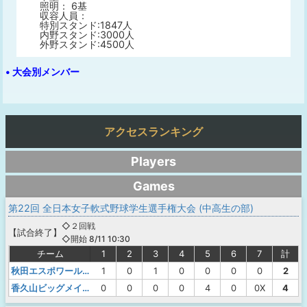
照明： 6基
収容人員：
特別スタンド:1847人
内野スタンド:3000人
外野スタンド:4500人
• 大会別メンバー
アクセスランキング
Players
Games
第22回 全日本女子軟式野球学生選手権大会 (中高生の部)
◇２回戦
【
試合終了
】
◇開始 8/11 10:30
チーム
1
2
3
4
5
6
7
計
秋田エスポワールガールズサン
1
0
1
0
0
0
0
2
香久山ビッグメイツエンゼルス
0
0
0
0
4
0
0X
4