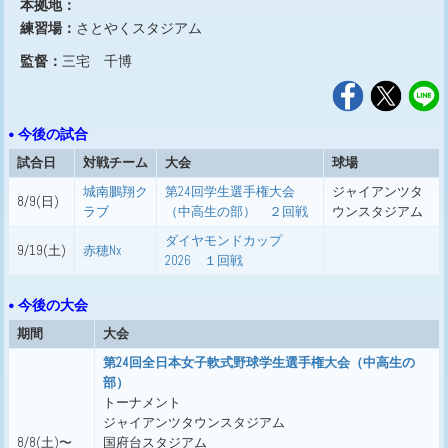
本拠地：
練習場：
さとやくスタジアム
監督：
三宅 千博
• 今後の試合
試合日
対戦チーム
大会
球場
城南鵬翔ク
第24回学生選手権大会
ジャイアンツタ
8/9(日)
ラブ
（中高生の部） ２回戦
ウンスタジアム
ダイヤモンドカップ
9/19(土)
赤穂Nx
2026 １回戦
• 今後の大会
期間
大会
第24回全日本女子軟式野球学生選手権大会（中高生の
部）
トーナメント
ジャイアンツタウンスタジアム
8/8(土)〜
国府台スタジアム