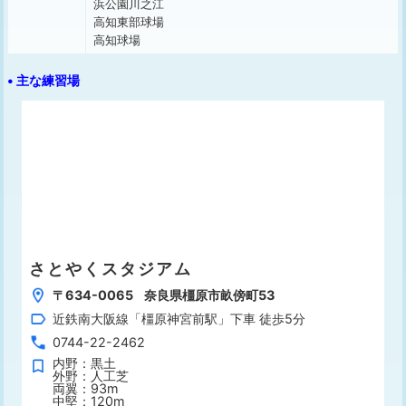
浜公園川之江
高知東部球場
高知球場
• 主な練習場
さとやくスタジアム
〒634-0065 奈良県橿原市畝傍町53
近鉄南大阪線「橿原神宮前駅」下車 徒歩5分
0744-22-2462
内野：黒土
外野：人工芝
両翼：93m
中堅：120m