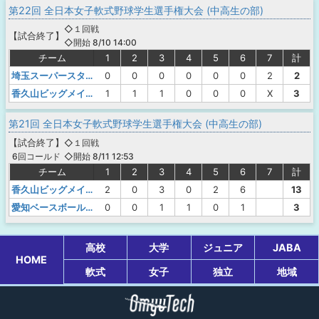
第22回 全日本女子軟式野球学生選手権大会 (中高生の部)
◇１回戦
【
試合終了
】
◇開始 8/10 14:00
チーム
1
2
3
4
5
6
7
計
埼玉スーパースターズ
0
0
0
0
0
0
2
2
香久山ビッグメイツエンゼルス
1
1
1
0
0
0
X
3
第21回 全日本女子軟式野球学生選手権大会 (中高生の部)
【
試合終了
】
◇１回戦
◇開始 8/11 12:53
6回コールド
チーム
1
2
3
4
5
6
7
計
香久山ビッグメイツエンゼルス
2
0
3
0
2
6
13
愛知ベースボールガールズ
0
0
1
1
0
1
3
高校
大学
ジュニア
JABA
HOME
軟式
女子
独立
地域