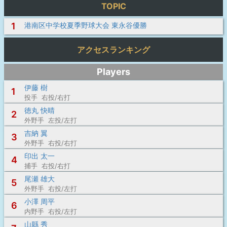
TOPIC
1
港南区中学校夏季野球大会 東永谷優勝
アクセスランキング
Players
伊藤 樹
1
投手 右投/右打
徳丸 快晴
2
外野手 左投/左打
吉納 翼
3
外野手 右投/右打
印出 太一
4
捕手 右投/右打
尾瀬 雄大
5
外野手 右投/左打
小澤 周平
6
内野手 右投/左打
山縣 秀