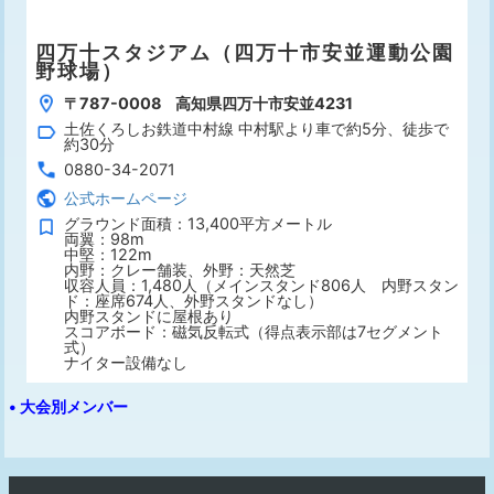
四万十スタジアム（四万十市安並運動公園
野球場）
〒787-0008 高知県四万十市安並4231
土佐くろしお鉄道中村線 中村駅より車で約5分、徒歩で
約30分
0880-34-2071
公式ホームページ
グラウンド面積：13,400平方メートル
両翼：98m
中堅：122m
内野：クレー舗装、外野：天然芝
収容人員：1,480人（メインスタンド806人 内野スタン
ド：座席674人、外野スタンドなし）
内野スタンドに屋根あり
スコアボード：磁気反転式（得点表示部は7セグメント
式）
ナイター設備なし
• 大会別メンバー