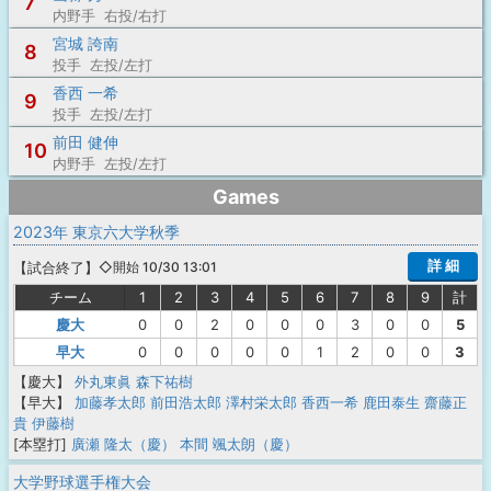
7
内野手 右投/右打
宮城 誇南
8
投手 左投/左打
香西 一希
9
投手 左投/左打
前田 健伸
10
内野手 左投/左打
Games
2023年 東京六大学秋季
詳 細
【
試合終了
】
◇開始 10/30 13:01
チーム
1
2
3
4
5
6
7
8
9
計
慶大
0
0
2
0
0
0
3
0
0
5
早大
0
0
0
0
0
1
2
0
0
3
【慶大】
外丸東眞
森下祐樹
【早大】
加藤孝太郎
前田浩太郎
澤村栄太郎
香西一希
鹿田泰生
齋藤正
貴
伊藤樹
[本塁打]
廣瀬 隆太（慶）
本間 颯太朗（慶）
大学野球選手権大会