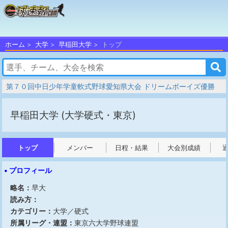
ホーム
大学
早稲田大学
トップ
第７０回中日少年学童軟式野球愛知県大会 ドリームボーイズ優勝
早稲田大学
(大学硬式・東京)
トップ
メンバー
日程・結果
大会別成績
• プロフィール
略名：
早大
読み方：
カテゴリー：
大学／硬式
所属リーグ・連盟：
東京六大学野球連盟