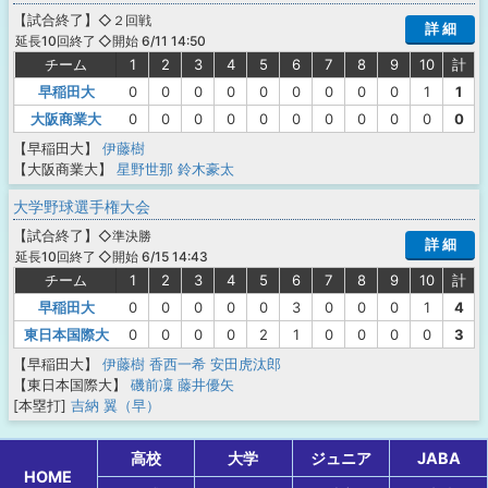
【
試合終了
】
◇２回戦
詳 細
◇開始 6/11 14:50
延長10回終了
チーム
1
2
3
4
5
6
7
8
9
10
計
早稲田大
0
0
0
0
0
0
0
0
0
1
1
大阪商業大
0
0
0
0
0
0
0
0
0
0
0
【早稲田大】
伊藤樹
【大阪商業大】
星野世那
鈴木豪太
大学野球選手権大会
【
試合終了
】
◇準決勝
詳 細
◇開始 6/15 14:43
延長10回終了
チーム
1
2
3
4
5
6
7
8
9
10
計
早稲田大
0
0
0
0
0
3
0
0
0
1
4
東日本国際大
0
0
0
0
2
1
0
0
0
0
3
【早稲田大】
伊藤樹
香西一希
安田虎汰郎
【東日本国際大】
磯前凜
藤井優矢
[本塁打]
吉納 翼（早）
高校
大学
ジュニア
JABA
HOME