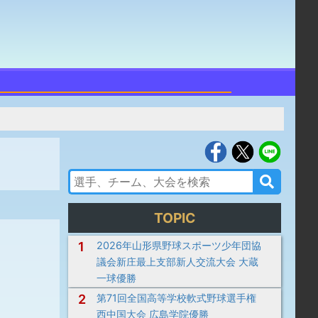
TOPIC
1
2026年山形県野球スポーツ少年団協
議会新庄最上支部新人交流大会 大蔵
一球優勝
2
第71回全国高等学校軟式野球選手権
西中国大会 広島学院優勝