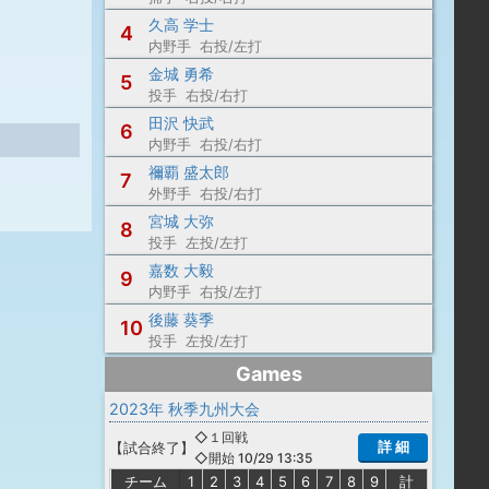
久高 学士
4
内野手 右投/左打
金城 勇希
5
投手 右投/右打
田沢 快武
6
内野手 右投/右打
禰覇 盛太郎
7
外野手 右投/右打
宮城 大弥
8
投手 左投/左打
嘉数 大毅
9
内野手 右投/左打
後藤 葵季
10
投手 左投/左打
Games
2023年 秋季九州大会
◇１回戦
詳 細
【
試合終了
】
◇開始 10/29 13:35
チーム
1
2
3
4
5
6
7
8
9
計