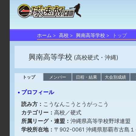
ホーム
高校
興南高等学校
トップ
興南高等学校
(高校硬式・沖縄)
トップ
メンバー
日程・結果
大会別成績
• プロフィール
読み方：
こうなんこうとうがっこう
カテゴリー：
高校／硬式
所属リーグ・連盟：
沖縄県高等学校野球連盟
学校所在地：
〒902-0061 沖縄県那覇市古島