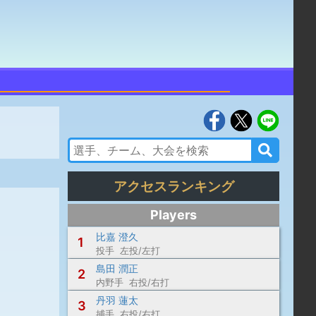
アクセスランキング
Players
比嘉 澄久
1
投手 左投/左打
島田 潤正
2
内野手 右投/右打
丹羽 蓮太
3
捕手 右投/右打