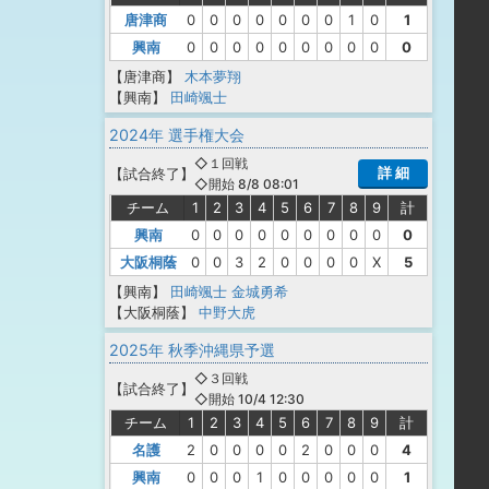
唐津商
0
0
0
0
0
0
0
1
0
1
興南
0
0
0
0
0
0
0
0
0
0
【唐津商】
木本夢翔
【興南】
田崎颯士
2024年 選手権大会
◇１回戦
詳 細
【
試合終了
】
◇開始 8/8 08:01
チーム
1
2
3
4
5
6
7
8
9
計
興南
0
0
0
0
0
0
0
0
0
0
大阪桐蔭
0
0
3
2
0
0
0
0
X
5
【興南】
田崎颯士
金城勇希
【大阪桐蔭】
中野大虎
2025年 秋季沖縄県予選
◇３回戦
【
試合終了
】
◇開始 10/4 12:30
チーム
1
2
3
4
5
6
7
8
9
計
名護
2
0
0
0
0
2
0
0
0
4
興南
0
0
0
1
0
0
0
0
0
1