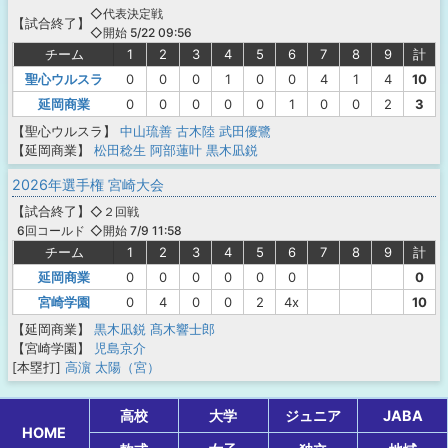
◇代表決定戦
【
試合終了
】
◇開始 5/22 09:56
チーム
1
2
3
4
5
6
7
8
9
計
聖心ウルスラ
0
0
0
1
0
0
4
1
4
10
延岡商業
0
0
0
0
0
1
0
0
2
3
【聖心ウルスラ】
中山琉善
古木陸
武田優鷺
【延岡商業】
松田稔生
阿部蓮叶
黒木凪鋭
2026年選手権 宮崎大会
【
試合終了
】
◇２回戦
◇開始 7/9 11:58
6回コールド
チーム
1
2
3
4
5
6
7
8
9
計
延岡商業
0
0
0
0
0
0
0
宮崎学園
0
4
0
0
2
4x
10
【延岡商業】
黒木凪鋭
髙木響士郎
【宮崎学園】
児島京介
[本塁打]
高濵 太陽（宮）
高校
大学
ジュニア
JABA
HOME