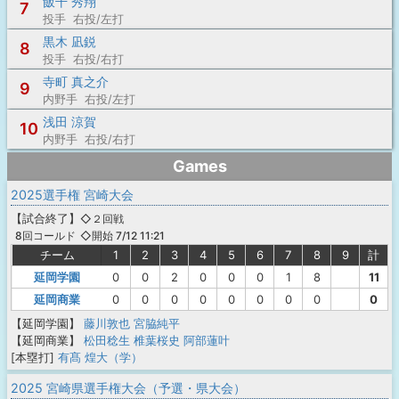
飯干 秀翔
7
投手 右投/左打
黒木 凪鋭
8
投手 右投/右打
寺町 真之介
9
内野手 右投/左打
浅田 涼賀
10
内野手 右投/右打
Games
2025選手権 宮崎大会
【
試合終了
】
◇２回戦
◇開始 7/12 11:21
8回コールド
チーム
1
2
3
4
5
6
7
8
9
計
延岡学園
0
0
2
0
0
0
1
8
11
延岡商業
0
0
0
0
0
0
0
0
0
【延岡学園】
藤川敦也
宮脇純平
【延岡商業】
松田稔生
椎葉桜史
阿部蓮叶
[本塁打]
有髙 煌大（学）
2025 宮崎県選手権大会（予選・県大会）