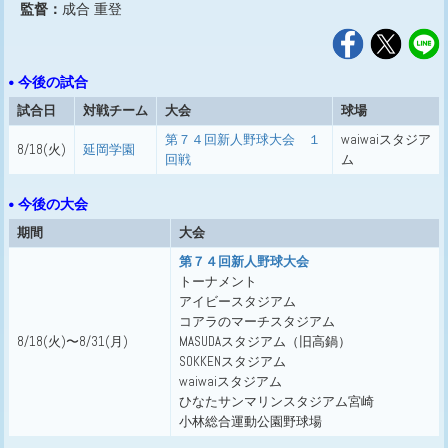
監督：
成合 重登
• 今後の試合
試合日
対戦チーム
大会
球場
第７４回新人野球大会 １
waiwaiスタジア
8/18(火)
延岡学園
回戦
ム
• 今後の大会
期間
大会
第７４回新人野球大会
トーナメント
アイビースタジアム
コアラのマーチスタジアム
8/18(火)〜8/31(月)
MASUDAスタジアム（旧高鍋）
SOKKENスタジアム
waiwaiスタジアム
ひなたサンマリンスタジアム宮崎
小林総合運動公園野球場