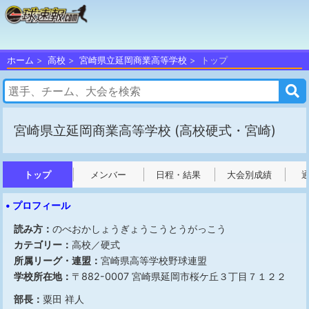
ホーム
高校
宮崎県立延岡商業高等学校
トップ
宮崎県立延岡商業高等学校
(高校硬式・宮崎)
トップ
メンバー
日程・結果
大会別成績
• プロフィール
読み方：
のべおかしょうぎょうこうとうがっこう
カテゴリー：
高校／硬式
所属リーグ・連盟：
宮崎県高等学校野球連盟
学校所在地：
〒882-0007 宮崎県延岡市桜ケ丘３丁目７１２２
部長：
粟田 祥人