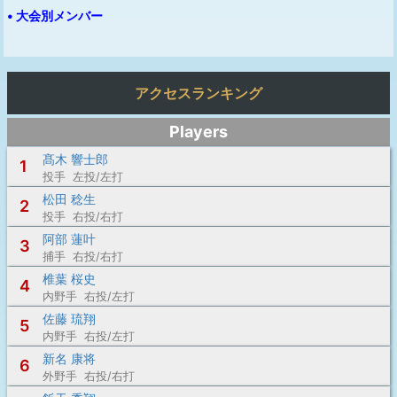
• 大会別メンバー
アクセスランキング
Players
髙木 響士郎
1
投手 左投/左打
松田 稔生
2
投手 右投/右打
阿部 蓮叶
3
捕手 右投/右打
椎葉 桜史
4
内野手 右投/左打
佐藤 琉翔
5
内野手 右投/左打
新名 康将
6
外野手 右投/右打