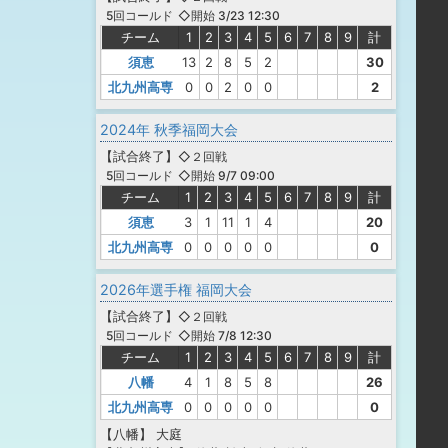
◇開始 3/23 12:30
5回コールド
チーム
1
2
3
4
5
6
7
8
9
計
須恵
13
2
8
5
2
30
北九州高専
0
0
2
0
0
2
2024年 秋季福岡大会
【
試合終了
】
◇２回戦
◇開始 9/7 09:00
5回コールド
チーム
1
2
3
4
5
6
7
8
9
計
須恵
3
1
11
1
4
20
北九州高専
0
0
0
0
0
0
2026年選手権 福岡大会
【
試合終了
】
◇２回戦
◇開始 7/8 12:30
5回コールド
チーム
1
2
3
4
5
6
7
8
9
計
八幡
4
1
8
5
8
26
北九州高専
0
0
0
0
0
0
【八幡】
大庭