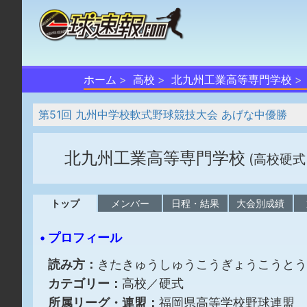
ホーム
高校
北九州工業高等専門学校
第51回 九州中学校軟式野球競技大会 あげな中優勝
北九州工業高等専門学校
(高校硬式
トップ
メンバー
日程・結果
大会別成績
• プロフィール
読み方：
きたきゅうしゅうこうぎょうこうとう
カテゴリー：
高校／硬式
所属リーグ・連盟：
福岡県高等学校野球連盟