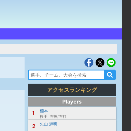
アクセスランキング
Players
楠本
1
投手 右投/右打
矢山 輝明
2