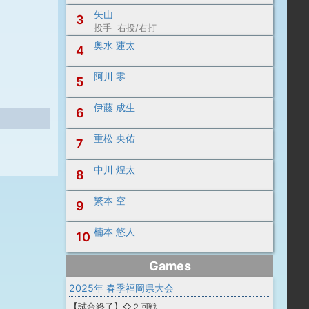
矢山
3
投手 右投/右打
奥水 蓮太
4
阿川 零
5
伊藤 成生
6
重松 央佑
7
中川 煌太
8
繁本 空
9
楠本 悠人
10
Games
2025年 春季福岡県大会
【
試合終了
】
◇２回戦