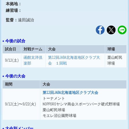
本拠地：
練習場：
監督：
遠田誠治
• 今後の試合
試合日
対戦チーム
大会
球場
函館太洋倶
第12回JABA北海道地区クラブ大
栗山町民
9/12(土)
楽部
会 １回戦
球場
• 今後の大会
期間
大会
第12回JABA北海道地区クラブ大会
トーナメント
9/12(土)〜9/22(火)
NOPPOROヤシマ商会スポーツパーク硬式野球場
栗山町民球場
モエレ沼公園野球場
• 大会別メンバー