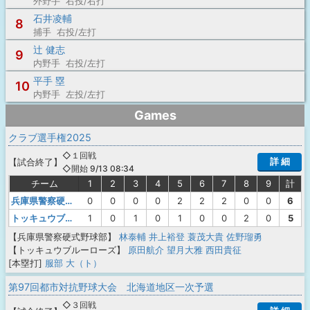
外野手 右投/右打
石井凌輔
8
捕手 右投/左打
辻 健志
9
内野手 右投/左打
平手 塁
10
内野手 左投/左打
Games
クラブ選手権2025
◇１回戦
詳 細
【
試合終了
】
◇開始 9/13 08:34
チーム
1
2
3
4
5
6
7
8
9
計
兵庫県警察硬式野球部
0
0
0
0
2
2
2
0
0
6
トッキュウブルーローズ
1
0
1
0
1
0
0
2
0
5
【兵庫県警察硬式野球部】
林泰輔
井上裕登
蓑茂大貴
佐野瑠勇
【トッキュウブルーローズ】
原田航介
望月大雅
西田貴征
[本塁打]
服部 大（ト）
第97回都市対抗野球大会 北海道地区一次予選
◇３回戦