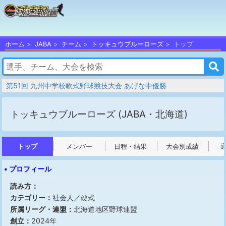
ホーム
JABA
チーム
トッキュウブルーローズ
トップ
第51回 九州中学校軟式野球競技大会 あげな中優勝
トッキュウブルーローズ
(JABA・北海道)
トップ
メンバー
日程・結果
大会別成績
• プロフィール
読み方：
カテゴリー：
社会人／硬式
所属リーグ・連盟：
北海道地区野球連盟
創立：
2024年