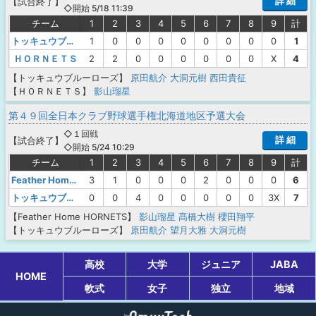
詳 細
【
試合終了
】
◇開始 5/18 11:39
チーム
1
2
3
4
5
6
7
8
9
計
トッキュウブルーローズ
1
0
0
0
0
0
0
0
0
1
ＨＯＲＮＥＴＳ
2
2
0
0
0
0
0
0
X
4
【トッキュウブルーローズ】
原田航介
大洞元樹
西田貴征
【ＨＯＲＮＥＴＳ】
影山瑠星
第４９回全日本クラブ野球選手権北海道地区予選大会
◇１回戦
詳 細
【
試合終了
】
◇開始 5/24 10:29
チーム
1
2
3
4
5
6
7
8
9
計
Feather Home HORNETS
3
1
0
0
0
2
0
0
0
6
トッキュウブルーローズ
0
0
4
0
0
0
0
0
3X
7
【Feather Home HORNETS】
影山瑠星
髙橋大樹
櫻田翔平
【トッキュウブルーローズ】
原田航介
望月大雅
大洞元樹
高校
大学
ジュニア
JABA
HOME
軟式
女子
独立
地域