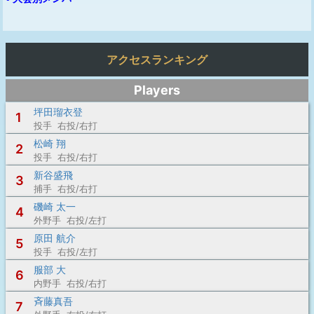
アクセスランキング
Players
坪田瑠衣登
1
投手 右投/右打
松崎 翔
2
投手 右投/右打
新谷盛飛
3
捕手 右投/右打
磯崎 太一
4
外野手 右投/左打
原田 航介
5
投手 右投/左打
服部 大
6
内野手 右投/右打
斉藤真吾
7