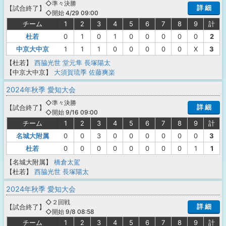
◇準々決勝
詳 細
【
試合終了
】
◇開始 4/29 09:00
チーム
1
2
3
4
5
6
7
8
9
計
杜若
0
1
0
1
0
0
0
0
0
2
中京大中京
1
1
1
0
0
0
0
0
X
3
【杜若】
西脇光世
堂元隼
長塚陽太
【中京大中京】
大須賀琉季
佐藤爽楽
2024年秋季 愛知大会
◇準々決勝
詳 細
【
試合終了
】
◇開始 9/16 09:00
チーム
1
2
3
4
5
6
7
8
9
計
名城大附属
0
0
3
0
0
0
0
0
0
3
杜若
0
0
0
0
0
0
0
0
1
1
【名城大附属】
橋倉太駕
【杜若】
西脇光世
長塚陽太
2024年秋季 愛知大会
◇２回戦
詳 細
【
試合終了
】
◇開始 9/8 08:58
チーム
1
2
3
4
5
6
7
8
9
計