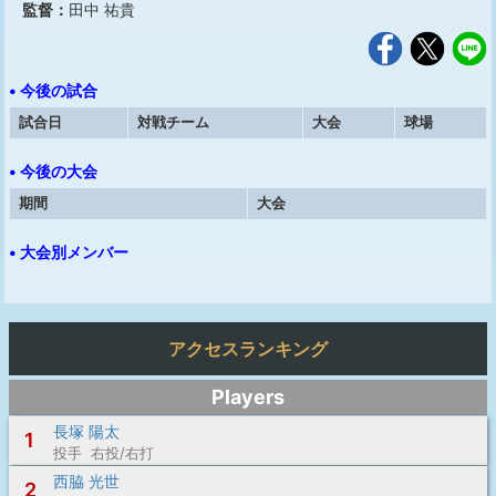
監督：
田中 祐貴
• 今後の試合
試合日
対戦チーム
大会
球場
• 今後の大会
期間
大会
• 大会別メンバー
アクセスランキング
Players
長塚 陽太
1
投手 右投/右打
西脇 光世
2