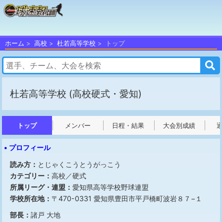
ホーム
高校
杜若高等学校
トップ
杜若高等学校
(高校硬式・愛知)
トップ
メンバー
日程・結果
大会別成績
• プロフィール
読み方：
とじゃくこうとうがっこう
カテゴリー：
高校／硬式
所属リーグ・連盟：
愛知県高等学校野球連盟
学校所在地：
〒470-0331 愛知県豊田市平戸橋町波岩８７−１
部長：
諸戸 大地