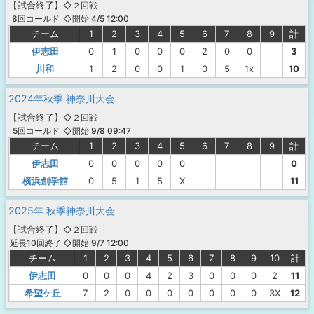
【
試合終了
】
◇２回戦
◇開始 4/5 12:00
8回コールド
チーム
1
2
3
4
5
6
7
8
9
計
伊志田
0
1
0
0
0
2
0
0
3
川和
1
2
0
0
1
0
5
1x
10
2024年秋季 神奈川大会
【
試合終了
】
◇２回戦
◇開始 9/8 09:47
5回コールド
チーム
1
2
3
4
5
6
7
8
9
計
伊志田
0
0
0
0
0
0
横浜創学館
0
5
1
5
X
11
2025年 秋季神奈川大会
【
試合終了
】
◇２回戦
◇開始 9/7 12:00
延長10回終了
チーム
1
2
3
4
5
6
7
8
9
10
計
伊志田
0
0
0
4
2
3
0
0
0
2
11
希望ケ丘
7
2
0
0
0
0
0
0
0
3X
12