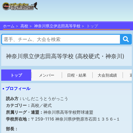
ホーム
高校
神奈川県立伊志田高等学校
トップ
神奈川県立伊志田高等学校
(高校硬式・神奈川)
トップ
メンバー
日程・結果
大会別成績
• プロフィール
読み方：
いしだこうとうがっこう
カテゴリー：
高校／硬式
所属リーグ・連盟：
神奈川県高等学校野球連盟
学校所在地：
〒259-1116 神奈川県伊勢原市石田１３５６−１
部長：