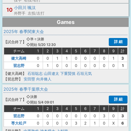
投手 右投/右打
小田川 颯汰
10
外野手 左投/左打
Games
2025年 春季関東大会
◇準々決勝
詳 細
【
試合終了
】
◇開始 5/20 12:30
チーム
1
2
3
4
5
6
7
8
9
計
健大高崎
0
0
1
1
0
0
0
0
1
3
習志野
0
1
0
0
0
0
0
0
0
1
【健大高崎】
石垣聡志
山田遼太
下重賢慎
石垣元気
【習志野】
安田塁
向井脩人
2025年 春季千葉県大会
◇決勝
詳 細
【
試合終了
】
◇開始 5/4 09:01
チーム
1
2
3
4
5
6
7
8
9
計
習志野
0
0
0
0
0
0
0
3
0
3
専大松戸
0
0
0
0
3
2
1
0
X
6