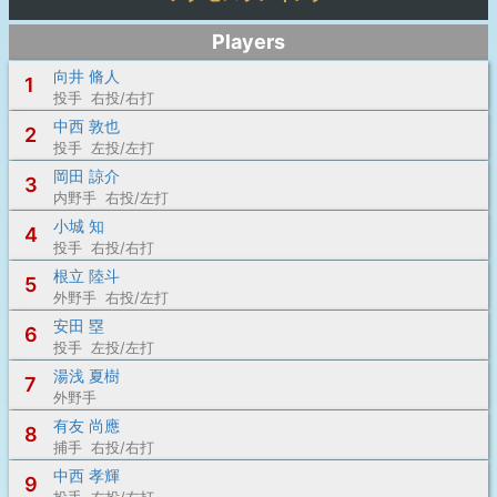
Players
向井 脩人
1
投手 右投/右打
中西 敦也
2
投手 左投/左打
岡田 諒介
3
内野手 右投/左打
小城 知
4
投手 右投/右打
根立 陸斗
5
外野手 右投/左打
安田 塁
6
投手 左投/左打
湯浅 夏樹
7
外野手
有友 尚應
8
捕手 右投/右打
中西 孝輝
9