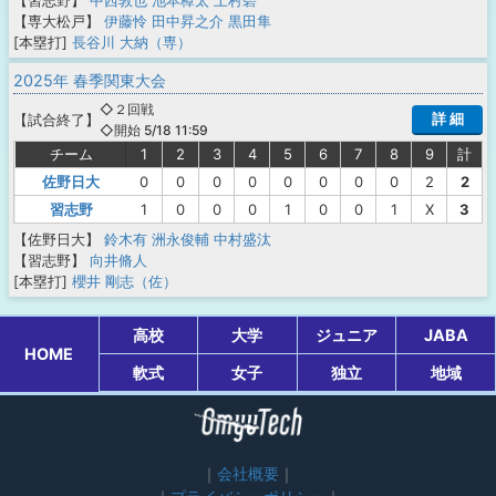
【習志野】
中西敦也
池本樟太
上村碧
【専大松戸】
伊藤怜
田中昇之介
黒田隼
[本塁打]
長谷川 大納（専）
2025年 春季関東大会
◇２回戦
詳 細
【
試合終了
】
◇開始 5/18 11:59
チーム
1
2
3
4
5
6
7
8
9
計
佐野日大
0
0
0
0
0
0
0
0
2
2
習志野
1
0
0
0
1
0
0
1
X
3
【佐野日大】
鈴木有
洲永俊輔
中村盛汰
【習志野】
向井脩人
[本塁打]
櫻井 剛志（佐）
高校
大学
ジュニア
JABA
HOME
軟式
女子
独立
地域
会社概要