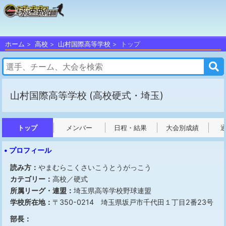
ホーム
高校
山村国際高等学校
トップ
山村国際高等学校
(高校硬式・埼玉)
トップ
メンバー
日程・結果
大会別成績
• プロフィール
読み方：
やまむらこくさいこうとうがっこう
カテゴリー：
高校／硬式
所属リーグ・連盟：
埼玉県高等学校野球連盟
学校所在地：
〒350-0214 埼玉県坂戸市千代田１丁目2番23号
部長：