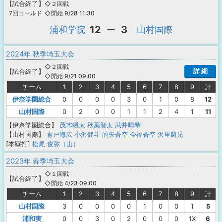
【
試合終了
】
◇２回戦
◇開始 9/28 11:30
7回コールド
12
3
浦和学院
ー
山村国際
2024年 秋季埼玉大会
◇２回戦
詳 細
【
試合終了
】
◇開始 9/21 09:00
チーム
1
2
3
4
5
6
7
8
9
計
伊奈学園総合
0
0
0
0
3
0
1
0
8
12
山村国際
0
2
0
0
1
1
2
4
1
11
【伊奈学園総合】
茂木颯太
秋葉智太
武井晴希
【山村国際】
青戸海広
小沢健斗
的矢蒼空
今福蒼空
沢里麟児
[本塁打]
松尾 俊弥（山）
2023年 春季埼玉大会
◇１回戦
【
試合終了
】
◇開始 4/23 09:00
チーム
1
2
3
4
5
6
7
8
9
計
山村国際
3
0
0
0
0
1
0
0
1
5
浦和実
0
0
3
0
2
0
0
0
1X
6