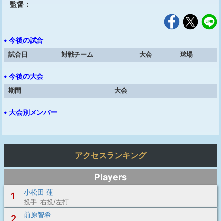
監督：
• 今後の試合
試合日
対戦チーム
大会
球場
• 今後の大会
期間
大会
• 大会別メンバー
アクセスランキング
Players
小松田 蓮
1
投手 右投/左打
前原智希
2