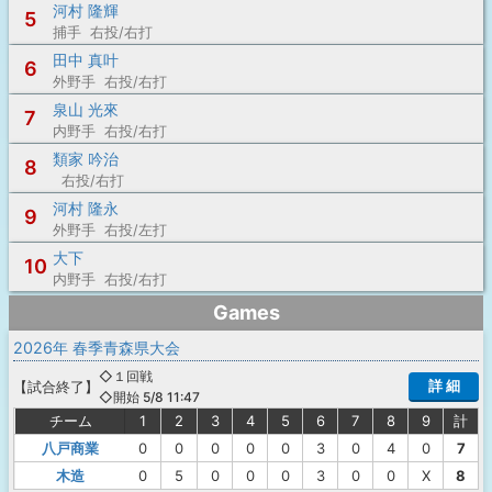
河村 隆輝
5
捕手 右投/右打
田中 真叶
6
外野手 右投/右打
泉山 光來
7
内野手 右投/右打
類家 吟治
8
右投/右打
河村 隆永
9
外野手 右投/左打
大下
10
内野手 右投/右打
Games
2026年 春季青森県大会
◇１回戦
詳 細
【
試合終了
】
◇開始 5/8 11:47
チーム
1
2
3
4
5
6
7
8
9
計
八戸商業
0
0
0
0
0
3
0
4
0
7
木造
0
5
0
0
0
3
0
0
X
8