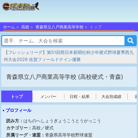
ホーム
高校
青森県立八戸商業高等学校
トップ
【フレッシュリーグ】第51回西日本新聞社杯少年硬式野球夏季西九
州大会2026 佐賀フィールドナイン優勝
青森県立八戸商業高等学校
(高校硬式・青森)
トップ
メンバー
日程・結果
大会別成績
• プロフィール
読み方：
はちのへしょうぎょうこうとうがっこう
カテゴリー：
高校／硬式
所属リーグ・連盟：
青森県高等学校野球連盟