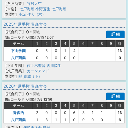
【八戸商業】
竹居大空
【木造】
七戸海翔
小野蒼生
七戸海翔
[本塁打]
小坂 佳大（木）
2025年選手権 青森大会
【
試合終了
】
◇２回戦
詳 細
◇開始 7/15 12:07
5回コールド
チーム
1
2
3
4
5
6
7
8
9
計
下山学園
0
8
0
1
4
13
八戸商業
0
0
0
0
0
0
【下山学園】
佐々木聖音
古川陸生
【八戸商業】
カーンアマド
[本塁打]
關 貴城（下）
2026年選手権 青森大会
【
試合終了
】
◇１回戦
詳 細
◇開始 7/8 12:56
8回コールド
チーム
1
2
3
4
5
6
7
8
9
計
青森西
2
0
0
0
6
3
1
1
13
八戸商業
1
3
1
1
0
0
0
0
6
【青森西】
盛頼央
秋田燈摩