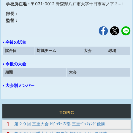
学校所在地：
〒031-0012 青森県八戸市大字十日市塚ノ下３−１
部長：
監督：
• 今後の試合
試合日
対戦チーム
大会
球場
• 今後の大会
期間
大会
• 大会別メンバー
TOPIC
1
第２９回 三重大会 ﾚｷﾞｭﾗｰの部 三重ｾﾞｯﾂﾔﾝｸﾞ優勝