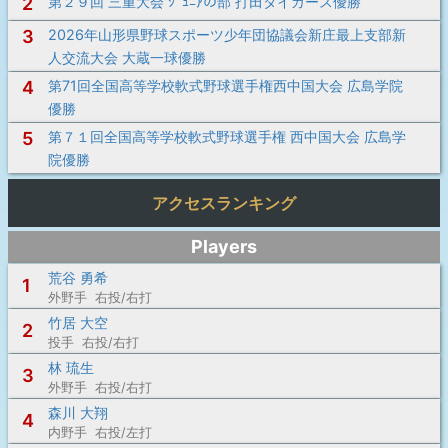
2
第２９回 三重大会 ｼﾞｭﾆｱの部 打田タイガース優勝
3
2026年山形県野球スポーツ少年団協議会新庄最上支部新
人交流大会 大蔵一球優勝
4
第71回全国高等学校軟式野球選手権西中国大会 広島学院
優勝
5
第７１回全国高等学校軟式野球選手権 西中国大会 広島学
院優勝
アクセスランキング
Players
荒谷 勇希
1
外野手 右投/右打
竹居 大空
2
投手 右投/右打
林 琉生
3
外野手 右投/右打
森川 大翔
4
内野手 右投/左打