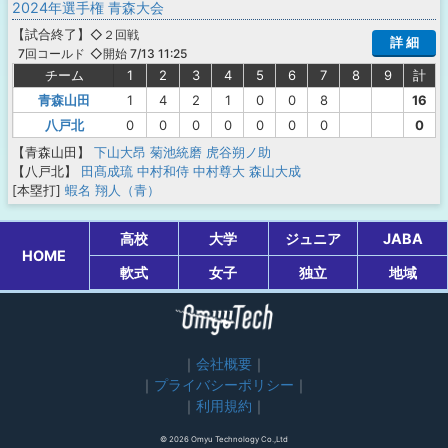
2024年選手権 青森大会
【
試合終了
】
◇２回戦
詳 細
◇開始 7/13 11:25
7回コールド
チーム
1
2
3
4
5
6
7
8
9
計
青森山田
1
4
2
1
0
0
8
16
八戸北
0
0
0
0
0
0
0
0
【青森山田】
下山大昂
菊池統磨
虎谷朔ノ助
【八戸北】
田髙成琉
中村和侍
中村尊大
森山大成
[本塁打]
蝦名 翔人（青）
高校
大学
ジュニア
JABA
HOME
軟式
女子
独立
地域
会社概要
プライバシーポリシー
利用規約
© 2026 Omyu Technology Co.,Ltd