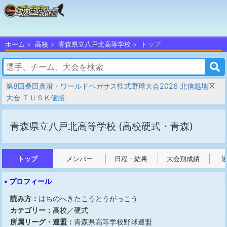
ホーム
高校
青森県立八戸北高等学校
トップ
第8回桑田真澄・ワールドペガサス軟式野球大会2026 北信越地区
大会 ＴＵＳＫ優勝
青森県立八戸北高等学校
(高校硬式・青森)
トップ
メンバー
日程・結果
大会別成績
• プロフィール
読み方：
はちのへきたこうとうがっこう
カテゴリー：
高校／硬式
所属リーグ・連盟：
青森県高等学校野球連盟