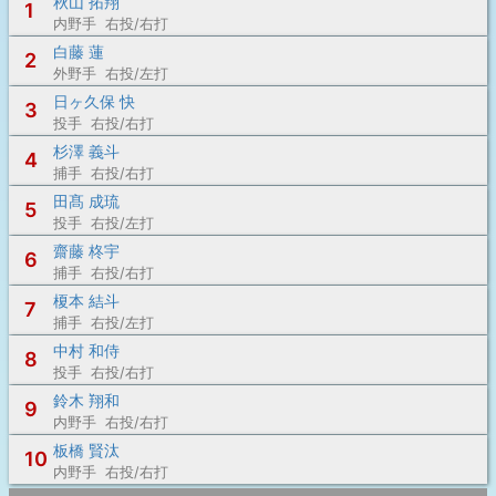
秋山 拓翔
1
内野手 右投/右打
白藤 蓮
2
外野手 右投/左打
日ヶ久保 快
3
投手 右投/右打
杉澤 義斗
4
捕手 右投/右打
田髙 成琉
5
投手 右投/左打
齋藤 柊宇
6
捕手 右投/右打
榎本 結斗
7
捕手 右投/左打
中村 和侍
8
投手 右投/右打
鈴木 翔和
9
内野手 右投/右打
板橋 賢汰
10
内野手 右投/右打