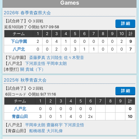
Games
2026年 春季青森県大会
【
試合終了
】
◇３回戦
詳 細
◇開始 5/17 09:58
延長10回終了
チーム
1
2
3
4
5
6
7
8
9
10
計
下山学園
2
0
4
1
0
0
0
0
0
2
9
八戸北
0
0
2
0
3
1
1
0
0
0
7
【下山学園】
斎藤夢真
古川陸生
佐々木聖音
【八戸北】
下河原圭悟
平岡幸太朗
[本塁打]
關 貴城（下）
2025年 秋季青森大会
【
試合終了
】
◇２回戦
詳 細
◇開始 9/7 11:16
6回コールド
チーム
1
2
3
4
5
6
7
8
9
計
八戸北
0
0
0
0
0
0
0
青森山田
3
0
1
4
0
2x
10
【八戸北】
平岡幸太朗
齋藤柊宇
下河原圭悟
【青森山田】
船橋雄星
大川礼偉