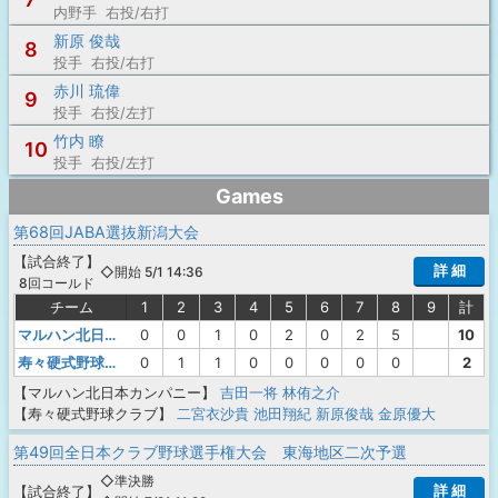
内野手 右投/右打
新原 俊哉
8
投手 右投/右打
赤川 琉偉
9
投手 右投/左打
竹内 瞭
10
投手 右投/左打
Games
第68回JABA選抜新潟大会
【
試合終了
】
詳 細
◇開始 5/1 14:36
8回コールド
チーム
1
2
3
4
5
6
7
8
9
計
マルハン北日本カンパニー
0
0
1
0
2
0
2
5
10
寿々硬式野球クラブ
0
1
1
0
0
0
0
0
2
【マルハン北日本カンパニー】
吉田一将
林侑之介
【寿々硬式野球クラブ】
二宮衣沙貴
池田翔紀
新原俊哉
金原優大
第49回全日本クラブ野球選手権大会 東海地区二次予選
◇準決勝
詳 細
【
試合終了
】