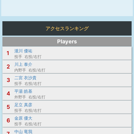
アクセスランキング
Players
瀧川 優祐
1
投手 右投/右打
川上 泰介
2
内野手 右投/右打
二宮 衣沙貴
3
投手 右投/右打
平湯 皓基
4
外野手 右投/右打
足立 真彦
5
投手 右投/右打
金原 優大
6
投手 右投/右打
中山 竜我
7