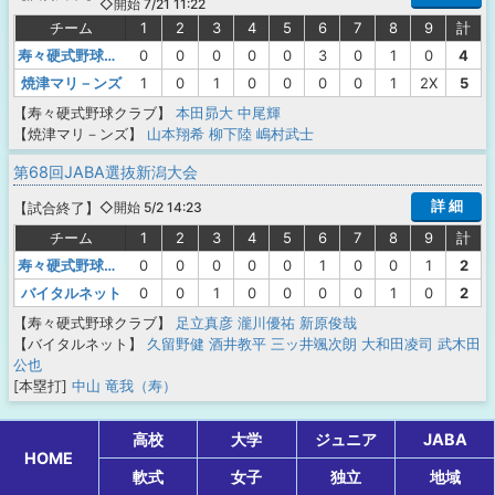
◇開始 7/21 11:22
チーム
1
2
3
4
5
6
7
8
9
計
寿々硬式野球クラブ
0
0
0
0
0
3
0
1
0
4
焼津マリ－ンズ
1
0
1
0
0
0
0
1
2X
5
【寿々硬式野球クラブ】
本田昴大
中尾輝
【焼津マリ－ンズ】
山本翔希
柳下陸
嶋村武士
第68回JABA選抜新潟大会
詳 細
【
試合終了
】
◇開始 5/2 14:23
チーム
1
2
3
4
5
6
7
8
9
計
寿々硬式野球クラブ
0
0
0
0
0
1
0
0
1
2
バイタルネット
0
0
1
0
0
0
0
1
0
2
【寿々硬式野球クラブ】
足立真彦
瀧川優祐
新原俊哉
【バイタルネット】
久留野健
酒井教平
三ッ井颯次朗
大和田凌司
武木田
公也
[本塁打]
中山 竜我（寿）
高校
大学
ジュニア
JABA
HOME
軟式
女子
独立
地域