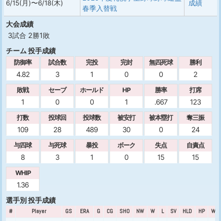
6/15(月)〜6/18(木)
成績
春季入替戦
大会成績
3試合 2勝1敗
チーム 投手成績
防御率
試合数
完投
完封
無四死球
勝利
4.82
3
1
0
0
2
敗戦
セーブ
ホールド
HP
勝率
打席
1
0
0
1
.667
123
打数
投球回
投球数
被安打
被本塁打
奪三振
109
28
489
30
0
24
与四球
与死球
暴投
ボーク
失点
自責点
8
3
1
0
15
15
WHIP
1.36
選手別 投手成績
#
Player
GS
ERA
G
CG
SHO
NW
W
L
SV
HLD
HP
WPC