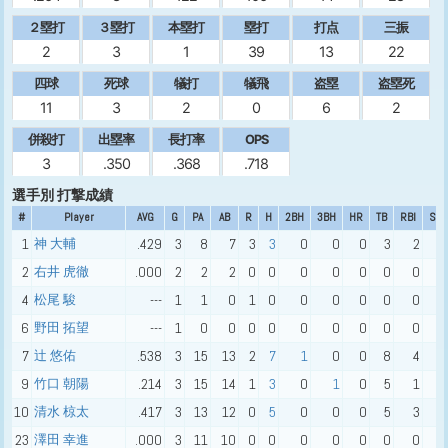
２塁打
３塁打
本塁打
塁打
打点
三振
2
3
1
39
13
22
四球
死球
犠打
犠飛
盗塁
盗塁死
11
3
2
0
6
2
併殺打
出塁率
長打率
OPS
3
.350
.368
.718
選手別 打撃成績
#
Player
AVG
G
PA
AB
R
H
2BH
3BH
HR
TB
RBI
SO
1
神 大輔
.429
3
8
7
3
3
0
0
0
3
2
0
2
右井 虎徹
.000
2
2
2
0
0
0
0
0
0
0
1
4
松尾 駿
---
1
1
0
1
0
0
0
0
0
0
0
6
野田 拓望
---
1
0
0
0
0
0
0
0
0
0
0
7
辻 悠佑
.538
3
15
13
2
7
1
0
0
8
4
2
9
竹口 朝陽
.214
3
15
14
1
3
0
1
0
5
1
3
10
清水 椋太
.417
3
13
12
0
5
0
0
0
5
3
4
23
澤田 幸進
.000
3
11
10
0
0
0
0
0
0
0
4