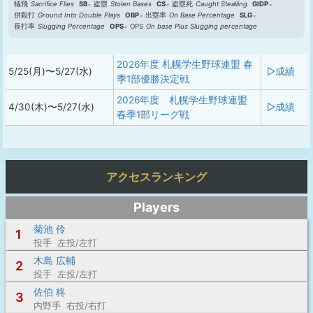
犠飛
Sacrifice Flies
SB
盗塁
Stolen Bases
CS
盗塁死
Caught Stealling
GIDP
併殺打
Ground Into Double Plays
OBP
出塁率
On Base Percentage
SLG
長打率
Slugging Percentage
OPS
OPS
On base Plus Slugging percentage
2026年度 札幌学生野球連盟 春
5/25(月)〜5/27(水)
▷成績
季1部優勝決定戦
2026年度 札幌学生野球連盟
4/30(木)〜5/27(水)
▷成績
春季1部リーグ戦
アクセスランキング
Players
菊池 伶
1
投手 左投/左打
木島 広輔
2
投手 左投/左打
佐伯 柊
3
内野手 右投/右打