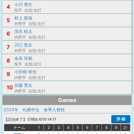
小川 豊生
4
投手 右投/右打
村上 敦哉
5
外野手 右投/左打
清水 椋太
6
内野手 右投/右打
川口 悠太
7
外野手 右投/右打
金具 玲魁
8
投手 左投/左打
小田桐 裕也
9
内野手 右投/右打
佐藤 寛太
10
内野手 左投/左打
Games
2025年 札幌学生 春季入替戦
詳 細
【
試合終了
】
◇開始 6/15 14:17
チーム
1
2
3
4
5
6
7
8
9
計