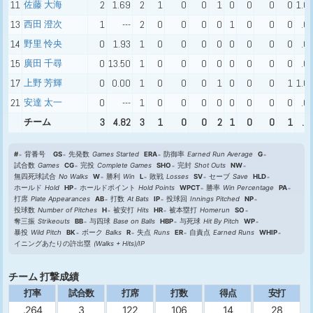
11
佐藤 大海
2
1.69
2
1
0
0
1
0
0
0
0
1.0
13
西田 澄次
1
---
2
0
0
0
0
1
0
0
0
.0
14
野里 怜央
0
1.93
1
0
0
0
0
0
0
0
0
.0
15
廣田 千尋
0
13.50
1
0
0
0
0
0
0
0
0
.0
17
上野 芳輝
0
0.00
1
0
0
0
1
0
0
0
1
1.0
21
安達 太一
0
---
1
0
0
0
0
0
0
0
0
.0
チーム
3
4.82
3
1
0
0
2
1
0
0
1
.6
#
背番号
GS
先発数
Games Started
ERA
防御率
Earned Run Average
G
試合数
Games
CG
完投
Complete Games
SHO
完封
Shot Outs
NW
無四死球試合
No Walks
W
勝利
Win
L
敗戦
Losses
SV
セーブ
Save
HLD
ホールド
Hold
HP
ホールドポイント
Hold Points
WPCT
勝率
Win Percentage
PA
打席
Plate Appearances
AB
打数
At Bats
IP
投球回
Innings Pitched
NP
投球数
Number of Pitches
H
被安打
Hits
HR
被本塁打
Homerun
SO
奪三振
Strikeouts
BB
与四球
Base on Balls
HBP
与死球
Hit By Pitch
WP
暴投
Wild Pitch
BK
ボーク
Balks
R
失点
Runs
ER
自責点
Earned Runs
WHIP
イニングあたりの許出塁
(Walks + Hits)/IP
チーム 打撃成績
打率
試合数
打席
打数
得点
安打
.264
3
122
106
14
28