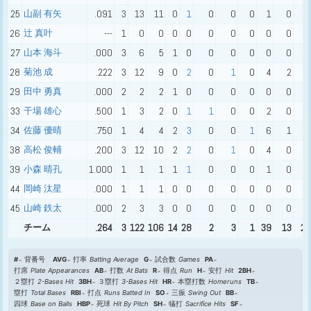
25
山副 有矢
.091
3
13
11
0
1
0
0
0
1
0
2
26
辻 真叶
---
1
0
0
0
0
0
0
0
0
0
0
27
山本 海斗
.000
3
6
5
1
0
0
0
0
0
0
1
28
菊池 成
.222
3
12
9
0
2
0
1
0
4
2
1
29
田中 勇真
.000
2
2
2
1
0
0
0
0
0
0
0
33
干場 雄心
.500
1
3
2
0
1
1
0
0
2
0
0
34
佐藤 優晴
.750
1
4
4
2
3
0
0
1
6
1
0
38
高松 俊輔
.200
3
12
10
2
2
0
1
0
4
0
4
39
小森 晴孔
1.000
1
1
1
1
1
0
0
0
1
0
0
44
岡崎 汰星
.000
1
1
1
0
0
0
0
0
0
0
0
45
山崎 鉄太
.000
2
3
3
0
0
0
0
0
0
0
0
チーム
.264
3
122
106
14
28
2
3
1
39
13
22
#
背番号
AVG
打率
Batting Average
G
試合数
Games
PA
打席
Plate Appearances
AB
打数
At Bats
R
得点
Run
H
安打
Hit
2BH
２塁打
2-Bases Hit
3BH
３塁打
3-Bases Hit
HR
本塁打数
Homeruns
TB
塁打
Total Bases
RBI
打点
Runs Batted In
SO
三振
Swing Out
BB
四球
Base on Balls
HBP
死球
Hit By Pitch
SH
犠打
Sacrifice Hits
SF