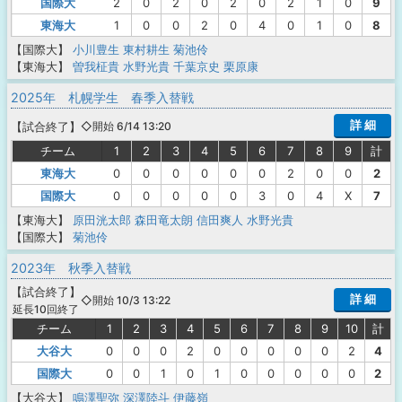
国際大
2
0
2
0
2
0
2
1
0
9
東海大
1
0
0
2
0
4
0
1
0
8
【国際大】
小川豊生
東村耕生
菊池伶
【東海大】
曽我柾貴
水野光貴
千葉京史
栗原康
2025年 札幌学生 春季入替戦
詳 細
【
試合終了
】
◇開始 6/14 13:20
チーム
1
2
3
4
5
6
7
8
9
計
東海大
0
0
0
0
0
0
2
0
0
2
国際大
0
0
0
0
0
3
0
4
X
7
【東海大】
原田洸太郎
森田竜太朗
信田爽人
水野光貴
【国際大】
菊池伶
2023年 秋季入替戦
【
試合終了
】
詳 細
◇開始 10/3 13:22
延長10回終了
チーム
1
2
3
4
5
6
7
8
9
10
計
大谷大
0
0
0
2
0
0
0
0
0
2
4
国際大
0
0
1
0
1
0
0
0
0
0
2
【大谷大】
鳴澤聖弥
深澤陸斗
伊藤嶺