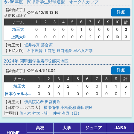
令和6年度 関甲新学生野球連盟 オータムカップ
【
試合終了
】
詳 細
◇開始 10/19 13:16
延長10回終了
チーム
1
2
3
4
5
6
7
8
9
10
計
埼玉大
0
1
0
0
0
1
0
0
0
0
2
上武大D
0
0
0
0
0
0
2
0
0
1X
3
【埼玉大】
堀井柊真
落合顕
【上武大D】
石下颯音
山口翔
野口拓夢
早乙女左恭
2024年 関甲新学生春季2部東地区
詳 細
【
試合終了
】
◇開始 4/6 13:04
チーム
1
2
3
4
5
6
7
8
9
計
埼玉大
0
0
0
2
1
0
0
1
1
5
日本ウェルネス大
0
0
0
1
0
0
0
0
0
1
【埼玉大】
伊集院祐希
田宮勇吹
【日本ウェルネス大】
横瀬侑作
小松憂邪
藤田琥玖
[本塁打]
佐々木 幹太（埼）
仲村 有喜（日）
高校
大学
ジュニア
JABA
HOME