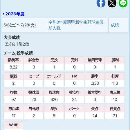
• 2026年度
令和8年度関甲新学生野球連盟
6/6(土)〜7/28(火)
成績
新人戦
大会成績
3試合 1勝2敗
チーム 投手成績
防御率
試合数
完投
完封
無四死球
勝利
8.22
3
1
0
0
1
敗戦
セーブ
ホールド
HP
勝率
打席
2
0
0
0
.333
118
打数
投球回
投球数
被安打
被本塁打
奪三振
97
23
420
24
0
10
与四球
与死球
暴投
ボーク
失点
自責点
17
2
5
0
24
21
WHIP