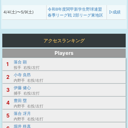
令和8年度関甲新学生野球連盟
4/4(土)〜5/9(土)
▷成績
春季リーグ戦 2部リーグ東地区
アクセスランキング
Players
落合 顕
1
投手 右投/左打
小寺 良昂
2
内野手 右投/右打
伊藤 健心
3
捕手 右投/左打
豊田 塁
4
内野手 右投/左打
落合 冴月
5
内野手 右投/右打
堀井 柊真