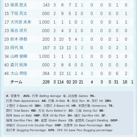
13
坂原 悠太
.143
3
8
7
2
1
0
0
0
1
0
1
15
下垣 亮太
.000
2
9
5
2
0
0
0
0
0
1
0
17
大河原 未来
1.000
1
1
1
0
1
0
0
0
1
1
0
23
落合 冴月
.000
2
4
3
1
0
0
0
0
0
0
3
29
鈴木 律都
.200
3
10
5
4
1
0
0
0
1
0
0
33
田代 旭
.167
3
13
12
1
2
0
0
0
2
1
4
34
山崎 俊輔
1.000
1
1
1
1
1
0
0
0
1
0
0
40
森川 拓海
.000
2
8
6
0
0
0
0
0
0
0
0
46
大山 周悟
.364
3
13
11
1
4
2
0
0
6
2
1
チーム
.228
3
114
92
20
21
4
3
0
31
16
15
#
背番号
AVG
打率
Batting Average
G
試合数
Games
PA
打席
Plate Appearances
AB
打数
At Bats
R
得点
Run
H
安打
Hit
2BH
２塁打
2-Bases Hit
3BH
３塁打
3-Bases Hit
HR
本塁打数
Homeruns
TB
塁打
Total Bases
RBI
打点
Runs Batted In
SO
三振
Swing Out
BB
四球
Base on Balls
HBP
死球
Hit By Pitch
SH
犠打
Sacrifice Hits
SF
犠飛
Sacrifice Flies
SB
盗塁
Stolen Bases
CS
盗塁死
Caught Stealling
GIDP
併殺打
Ground Into Double Plays
OBP
出塁率
On Base Percentage
SLG
長打率
Slugging Percentage
OPS
OPS
On base Plus Slugging percentage