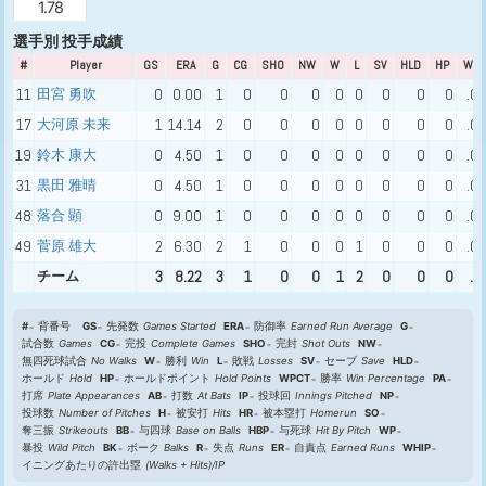
1.78
選手別 投手成績
#
Player
GS
ERA
G
CG
SHO
NW
W
L
SV
HLD
HP
WPC
11
田宮 勇吹
0
0.00
1
0
0
0
0
0
0
0
0
.0
17
大河原 未来
1
14.14
2
0
0
0
0
0
0
0
0
.0
19
鈴木 康大
0
4.50
1
0
0
0
0
0
0
0
0
.0
31
黒田 雅晴
0
4.50
1
0
0
0
0
0
0
0
0
.0
48
落合 顕
0
9.00
1
0
0
0
0
0
0
0
0
.0
49
菅原 雄大
2
6.30
2
1
0
0
0
1
0
0
0
.0
チーム
3
8.22
3
1
0
0
1
2
0
0
0
.3
#
背番号
GS
先発数
Games Started
ERA
防御率
Earned Run Average
G
試合数
Games
CG
完投
Complete Games
SHO
完封
Shot Outs
NW
無四死球試合
No Walks
W
勝利
Win
L
敗戦
Losses
SV
セーブ
Save
HLD
ホールド
Hold
HP
ホールドポイント
Hold Points
WPCT
勝率
Win Percentage
PA
打席
Plate Appearances
AB
打数
At Bats
IP
投球回
Innings Pitched
NP
投球数
Number of Pitches
H
被安打
Hits
HR
被本塁打
Homerun
SO
奪三振
Strikeouts
BB
与四球
Base on Balls
HBP
与死球
Hit By Pitch
WP
暴投
Wild Pitch
BK
ボーク
Balks
R
失点
Runs
ER
自責点
Earned Runs
WHIP
イニングあたりの許出塁
(Walks + Hits)/IP