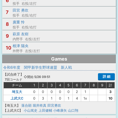
6
投手 右投/左打
田宮 勇吹
7
投手 右投/右打
廣重 怜
8
投手 右投/右打
萩原 友樹
9
内野手 右投/左打
根津 陽央
10
外野手 左投/左打
Games
令和6年度 関甲新学生野球連盟 新人戦
【
試合終了
】
詳 細
◇開始 5/26 09:51
7回コールド
チーム
1
2
3
4
5
6
7
8
9
計
埼玉大
0
0
0
0
0
2
1
3
上武大C
0
3
1
0
1
4
1x
10
【埼玉大】
落合顕
堀井柊真
田宮勇吹
【上武大C】
小山篤史
上田健輔
小峰康矢
山口翔