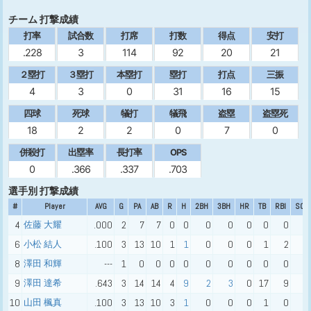
チーム 打撃成績
打率
試合数
打席
打数
得点
安打
.228
3
114
92
20
21
２塁打
３塁打
本塁打
塁打
打点
三振
4
3
0
31
16
15
四球
死球
犠打
犠飛
盗塁
盗塁死
18
2
2
0
7
0
併殺打
出塁率
長打率
OPS
0
.366
.337
.703
選手別 打撃成績
#
Player
AVG
G
PA
AB
R
H
2BH
3BH
HR
TB
RBI
SO
4
佐藤 大耀
.000
2
7
7
0
0
0
0
0
0
0
2
6
小松 結人
.100
3
13
10
1
1
0
0
0
1
2
2
8
澤田 和輝
---
1
0
0
0
0
0
0
0
0
0
0
9
澤田 達希
.643
3
14
14
4
9
2
3
0
17
9
2
10
山田 楓真
.100
3
13
10
3
1
0
0
0
1
0
0